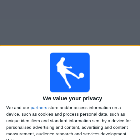
Widget
Augsburg
televisioitujen otteluiden opas
Lauantai, 22.8.2026
14.00
Saksan Cup
We value your privacy
Cottbus
We and our
partners
store and/or access information on a
Augsburg
device, such as cookies and process personal data, such as
OneFootball PPV
unique identifiers and standard information sent by a device for
personalised advertising and content, advertising and content
measurement, audience research and services development.
AUGSBURG JOUKKUEEN TILASTOTIEDOT