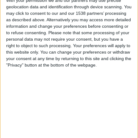
With your permission we and our partners may use precise
TELEVISIOITUNA SUOMI
geolocation data and identification through device scanning. You
may click to consent to our and our 1538 partners’ processing
Tähän päivään mennessä
7.8.2026
ja siitä lähtien kun tämä verkkosivusto
as described above. Alternatively you may access more detailed
on kerännyt tilastotietoja siitä, milloin ja missä
Jalkapallo
joukkueen
information and change your preferences before consenting or
Augsburg
ottelut ovat televisioituneet
Suomi
, joka oli
19.3.2022
, voimme
to refuse consenting.
Please note that some processing of your
antaa seuraavat tiedot:
personal data may not require your consent, but you have a
right to object to such processing. Your preferences will apply to
144
this website only. You can change your preferences or withdraw
your consent at any time by returning to this site and clicking the
TV-LÄHETYKSET
"Privacy" button at the bottom of the webpage.
2 Ilmaiset pelit
1,39%
142 Maksulliset pelit
98,61%
VIIMEISIN ILMAINEN PELI
Viktoria Berlin - Augsburg
18.8.2024 Saksan Cup por OneFootball, VeikkausTV
RANKING KANAVIEN MUKAAN