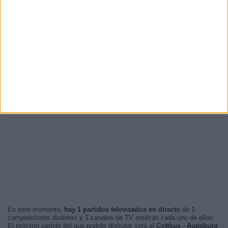
En este momento,
hay 1 partidos televisados en directo
de 1
competiciones distintas y 1 canales de TV emitirán cada uno de ellos.
El próximo partido del que podrás disfrutar será el
Cottbus - Augsburg