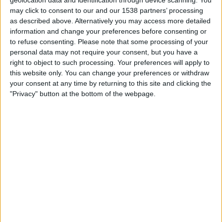
geolocation data and identification through device scanning. You
TELEVISIOITUNA SUOMI
may click to consent to our and our 1538 partners’ processing
as described above. Alternatively you may access more detailed
Tähän päivään mennessä
10.8.2026
ja siitä lähtien kun tämä
information and change your preferences before consenting or
verkkosivusto on kerännyt tilastotietoja siitä, milloin ja missä
Jalkapallo
to refuse consenting.
Please note that some processing of your
joukkueen
Belgrano Femenino
ottelut ovat televisioituneet
Suomi
, joka oli
personal data may not require your consent, but you have a
15.3.2026
, voimme antaa seuraavat tiedot:
right to object to such processing. Your preferences will apply to
this website only. You can change your preferences or withdraw
17
your consent at any time by returning to this site and clicking the
"Privacy" button at the bottom of the webpage.
TV-LÄHETYKSET
17 Ilmaiset pelit
100%
0 Maksulliset pelit
0%
VIIMEISIN ILMAINEN PELI
Belgrano Femenino - CA Huracán Femenino
2.8.2026 Primera A - Naiset por LPF Play
RANKING KANAVIEN MUKAAN