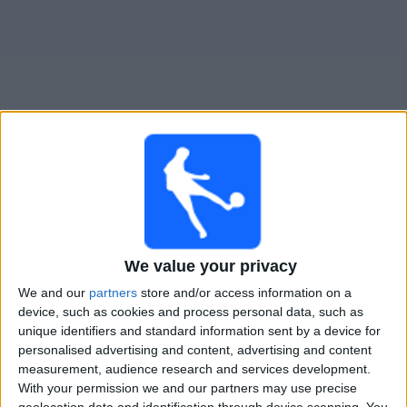
Widget
Belgrano Femenino
televisioitujen otteluiden opas
Ottelut kohteelta tanaan maanantai, 10.8.2026
21.00
Primera A - Naiset
We value your privacy
Independiente Femenino
We and our
partners
store and/or access information on a
device, such as cookies and process personal data, such as
Belgrano Femenino
unique identifiers and standard information sent by a device for
LPF Play
personalised advertising and content, advertising and content
measurement, audience research and services development.
With your permission we and our partners may use precise
BELGRANO FEMENINO JOUKKUEEN TILASTOTIEDOT