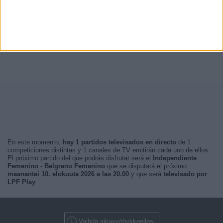
En este momento,
hay 1 partidos televisados en directo
de 1
competiciones distintas y 1 canales de TV emitirán cada uno de ellos.
El próximo partido del que podrás disfrutar será el
Independiente
Femenino - Belgrano Femenino
que se disputará el próximo
maanantai 10. elokuuta 2026 a las 20.00
y que será
televisado por
LPF Play
.
Vaihda aikavyöhykkeellesi