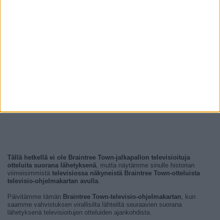
Tällä hetkellä ei ole Braintree Town-jalkapallon televisioituja
otteluita suorana lähetyksenä
, mutta näytämme sinulle historian
viimeisimmistä
televisiossa näkyneistä Braintree Town-otteluista
televisio-ohjelmakartan avulla
.
Päivitämme tämän
Braintree Town-televisio-ohjelmakartan
, kun
saamme vahvistuksen virallisilta lähteiltä seuraavien suorana
lähetyksenä televisioitujen otteluiden ajankohdista.