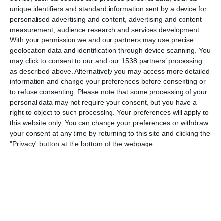
Braintree Town
unique identifiers and standard information sent by a device for
DAZN (Katso livenä)
personalised advertising and content, advertising and content
measurement, audience research and services development.
With your permission we and our partners may use precise
Lauantai, 18.4.2026
geolocation data and identification through device scanning. You
19.30
National League
may click to consent to our and our 1538 partners’ processing
as described above. Alternatively you may access more detailed
Braintree Town
information and change your preferences before consenting or
AFC Rochdale
to refuse consenting.
Please note that some processing of your
personal data may not require your consent, but you have a
DAZN (Katso livenä)
right to object to such processing. Your preferences will apply to
this website only. You can change your preferences or withdraw
Lauantai, 11.4.2026
your consent at any time by returning to this site and clicking the
"Privacy" button at the bottom of the webpage.
17.00
National League
Forest Green
Braintree Town
DAZN (Katso livenä)
Enemmän päiviä