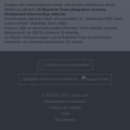
Saattaa olla mielenkiintoista tietää, että tämän verkkosivun alusta
lähtien on julkaistu
16 Braintree Town-jalkapallon suorana
lähetyksenä televisioituja otteluita
.
Ensimmäinen julkaistu ottelu oli keskiviikko 11. helmikuuta 2026 ottelu
Sutton United - Braintree Town välillä.
Kanava, jolla on televisioitu eniten Braintree Town-otteluita suorana
lähetyksenä, on DAZN yhteensä 16 ottelulla.
Ja kilpailu National League, jossa Braintree Town on televisioitu
useimmin, on yhteensä televisioinut 16 ottelua.
Vaihda aikavyöhykkeellesi
Jalkapallo televisiossa kohteessa
Suomi
© WOSTI 2026 |
wosti.com
Oikeudellinen huomautus
Política de cookies
Links
Ota yhteyttä