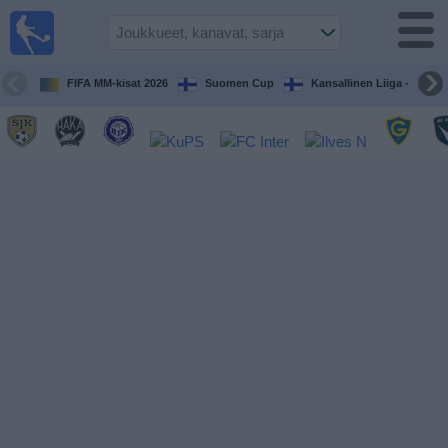
Jalkapallo
televisiossa
Televisioitujen
FIFA MM-kisat 2026
Suomen Cup
Kansallinen Liiga - Naiset
otteluiden opas
Tulevat
ottelut
Joukkueet
Sarjat
TV-
kanavat
Uutiset