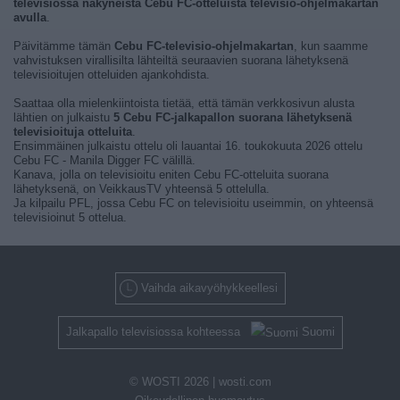
televisiossa näkyneistä Cebu FC-otteluista televisio-ohjelmakartan
avulla
.
Päivitämme tämän
Cebu FC-televisio-ohjelmakartan
, kun saamme
vahvistuksen virallisilta lähteiltä seuraavien suorana lähetyksenä
televisioitujen otteluiden ajankohdista.
Saattaa olla mielenkiintoista tietää, että tämän verkkosivun alusta
lähtien on julkaistu
5 Cebu FC-jalkapallon suorana lähetyksenä
televisioituja otteluita
.
Ensimmäinen julkaistu ottelu oli lauantai 16. toukokuuta 2026 ottelu
Cebu FC - Manila Digger FC välillä.
Kanava, jolla on televisioitu eniten Cebu FC-otteluita suorana
lähetyksenä, on VeikkausTV yhteensä 5 ottelulla.
Ja kilpailu PFL, jossa Cebu FC on televisioitu useimmin, on yhteensä
televisioinut 5 ottelua.
Vaihda aikavyöhykkeellesi
Jalkapallo televisiossa kohteessa
Suomi
© WOSTI 2026 |
wosti.com