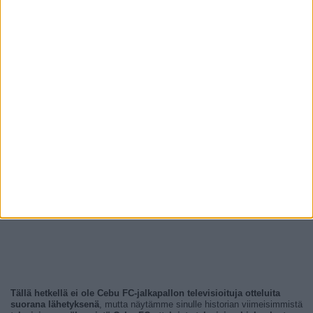
Tällä hetkellä ei ole Cebu FC-jalkapallon televisioituja otteluita
suorana lähetyksenä
, mutta näytämme sinulle historian viimeisimmistä