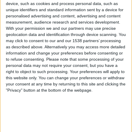
device, such as cookies and process personal data, such as
VeikkausTV
unique identifiers and standard information sent by a device for
personalised advertising and content, advertising and content
Keskiviikko, 27.5.2026
measurement, audience research and services development.
With your permission we and our partners may use precise
10.30
PFL
geolocation data and identification through device scanning. You
may click to consent to our and our 1538 partners’ processing
Stallion Laguna FC
as described above. Alternatively you may access more detailed
information and change your preferences before consenting or
Cebu FC
to refuse consenting.
Please note that some processing of your
VeikkausTV
personal data may not require your consent, but you have a
right to object to such processing. Your preferences will apply to
Lauantai, 23.5.2026
this website only. You can change your preferences or withdraw
your consent at any time by returning to this site and clicking the
16.00
PFL
"Privacy" button at the bottom of the webpage.
Cebu FC
Aguilas-UMak FC
VeikkausTV
Enemmän päiviä