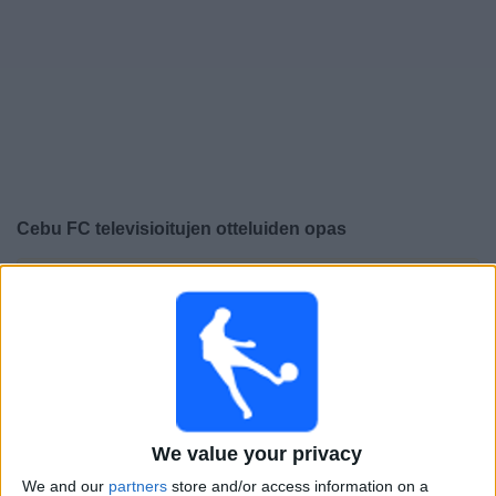
Widget
Cebu FC
televisioitujen otteluiden opas
×
Cebu FC:
Tällä hetkellä ei ole televisioituja pelejä. Voit
tarkistaa aiemmin televisioitujen otteluiden historian.
Lauantai, 30.5.2026
13.15
PFL
We value your privacy
Cebu FC
We and our
partners
store and/or access information on a
Kaya FC