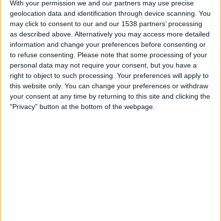
With your permission we and our partners may use precise
SUOMI
geolocation data and identification through device scanning. You
may click to consent to our and our 1538 partners’ processing
Tähän päivään mennessä
10.8.2026
ja siitä lähtien kun tämä
as described above. Alternatively you may access more detailed
verkkosivusto on kerännyt tilastotietoja siitä, milloin ja missä
Jalkapallo
information and change your preferences before consenting or
joukkueen
Nacional
ottelut ovat televisioituneet
Suomi
, joka oli
22.2.2026
,
to refuse consenting.
Please note that some processing of your
voimme antaa seuraavat tiedot:
personal data may not require your consent, but you have a
21
right to object to such processing. Your preferences will apply to
this website only. You can change your preferences or withdraw
your consent at any time by returning to this site and clicking the
TV-LÄHETYKSET
"Privacy" button at the bottom of the webpage.
21 Ilmaiset pelit
100%
0 Maksulliset pelit
0%
VIIMEISIN ILMAINEN PELI
Nacional - Boston River
10.8.2026 Primera Division por Antel TV Internacional
RANKING KANAVIEN MUKAAN