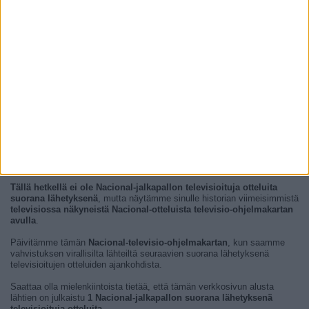
Tällä hetkellä ei ole Nacional-jalkapallon televisioituja otteluita
suorana lähetyksenä
, mutta näytämme sinulle historian viimeisimmistä
televisiossa näkyneistä Nacional-otteluista televisio-ohjelmakartan
avulla
.
Päivitämme tämän
Nacional-televisio-ohjelmakartan
, kun saamme
vahvistuksen virallisilta lähteiltä seuraavien suorana lähetyksenä
televisioitujen otteluiden ajankohdista.
Saattaa olla mielenkiintoista tietää, että tämän verkkosivun alusta
lähtien on julkaistu
1 Nacional-jalkapallon suorana lähetyksenä
televisioituja otteluita
.