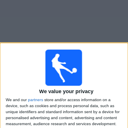
Widget
Nacional
televisioitujen otteluiden opas
Ottelut kohteelta tanaan maanantai, 10.8.2026
00.30
Primera Division
We value your privacy
Nacional
Boston River
We and our
partners
store and/or access information on a
device, such as cookies and process personal data, such as
Antel TV Internacional
unique identifiers and standard information sent by a device for
personalised advertising and content, advertising and content
measurement, audience research and services development.
NACIONAL JOUKKUEEN TILASTOTIEDOT TELEVISIOITUNA