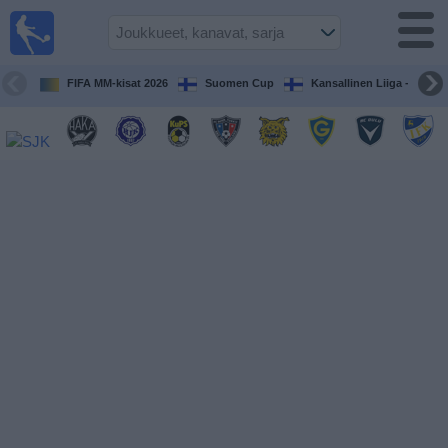
Jalkapallo
televisiossa
Televisioitujen
FIFA MM-kisat 2026
Suomen Cup
Kansallinen Liiga - Naiset
otteluiden opas
Tulevat
ottelut
Joukkueet
Sarjat
TV-
kanavat
Uutiset