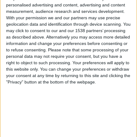
Club Náutico Hacoaj
personalised advertising and content, advertising and content
LPF Play
measurement, audience research and services development.
With your permission we and our partners may use precise
geolocation data and identification through device scanning. You
Perjantai, 10.7.2026
may click to consent to our and our 1538 partners’ processing
17.00
Torneo Promocional Amateur
as described above. Alternatively you may access more detailed
information and change your preferences before consenting or
Club Náutico Hacoaj
to refuse consenting.
Please note that some processing of your
Defensores de Glew
personal data may not require your consent, but you have a
right to object to such processing. Your preferences will apply to
LPF Play
this website only. You can change your preferences or withdraw
your consent at any time by returning to this site and clicking the
Lauantai, 27.6.2026
"Privacy" button at the bottom of the webpage.
21.00
Torneo Promocional Amateur
Club Náutico Hacoaj
Estrella de Berisso
LPF Play
CLUB NÁUTICO HACOAJ JOUKKUEEN TILASTOTIEDOT