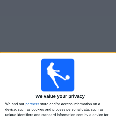
Widget
Club Náutico Hacoaj
televisioitujen otteluiden opas
×
Club Náutico Hacoaj:
Tällä hetkellä ei ole televisioituja
pelejä. Voit tarkistaa aiemmin televisioitujen otteluiden
historian.
Lauantai, 8.8.2026
We value your privacy
21.00
Torneo Promocional Amateur
We and our
partners
store and/or access information on a
device, such as cookies and process personal data, such as
SAT
unique identifiers and standard information sent by a device for