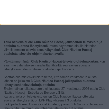
Tällä hetkellä ei ole Club Náutico Hacoaj-jalkapallon televisioituja
otteluita suorana lähetyksenä
, mutta näytämme sinulle historian
viimeisimmistä
televisiossa näkyneistä Club Náutico Hacoaj-
otteluista televisio-ohjelmakartan avulla
.
Päivitämme tämän
Club Náutico Hacoaj-televisio-ohjelmakartan
, kun
saamme vahvistuksen virallisilta lähteiltä seuraavien suorana
lähetyksenä televisioitujen otteluiden ajankohdista.
Saattaa olla mielenkiintoista tietää, että tämän verkkosivun alusta
lähtien on julkaistu
3 Club Náutico Hacoaj-jalkapallon suorana
lähetyksenä televisioituja otteluita
.
Ensimmäinen julkaistu ottelu oli lauantai 27. kesäkuuta 2026 ottelu Club
Náutico Hacoaj - Estrella de Berisso välillä.
Kanava, jolla on televisioitu eniten Club Náutico Hacoaj-otteluita
suorana lähetyksenä, on LPF Play yhteensä 3 ottelulla.
Ja kilpailu Torneo Promocional Amateur, jossa Club Náutico Hacoaj on
televisioitu useimmin, on yhteensä televisioinut 3 ottelua.