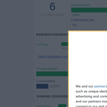
6
6 Ilmaiset pelit
TV-LÄHETYKSET
100%
0 Maksulliset pelit
0%
RANKING KANAVIEN MUKAAN
LPF Play
6 (100%)
Näytä täydellinen ranking
5 Kotikenttäpelit
83,33
1 Vierasottelut
We and our
partners
16,67%
such as unique ident
advertising and con
RANKING JOUKKUEIDEN MUKAAN
and our partners may
consent to our and o
FC Ezeiza
1 (16,67%)