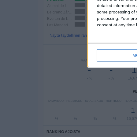
detailed information
Alumni de Los Hornos
1 (16,67%)
some processing of y
Belgrano Zárate
1 (16,67%)
processing. Your pre
Everton de La Plata
1 (16,67%)
consent at any time b
Las Mandarinas
1 (16,67%)
Näytä täydellinen ranking
PE
M
MAANANTAI
TIISTAI
KESKIVI
-
-
1
- %
- %
16,6
P
TAMMIKUU
HELMIKUU
MAALISKUU
HUHTIKUU
TOUKO
-
-
-
-
1
- %
- %
- %
- %
16,6
RANKING AJOISTA