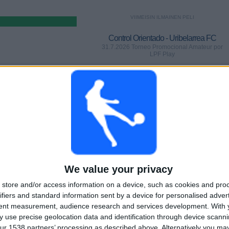
VIIMEISIN ILMAINEN PELI
Control Orientado - Uribelarrea FC
31.7.2026 Torneo Promocional Amateur por
LPF Play
PELIT
PÄIVÄT
YHTEENSÄ
0
6
1
PERÄKKÄISET
ILMAISETTOMIA
TV-KANAVAT
MAKSUPELIT
PELIÄ
YHTEENSÄ
MAKSIMI
YHTEENSÄ
%
1
1
6
We value your privacy
KILPAILUT
VS FC Ezeiza
VASTUSTAJAT
store and/or access information on a device, such as cookies and pro
ifiers and standard information sent by a device for personalised adver
tent measurement, audience research and services development.
With 
RANKING KILPAILUJEN MUKAAN
 use precise geolocation data and identification through device scanni
ur 1538 partners’ processing as described above. Alternatively you m
Torneo Promocional Amateur
6 (100%)