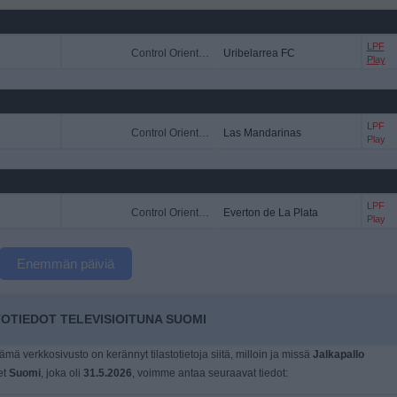
LPF
Control Orientado
Uribelarrea FC
Play
LPF
Control Orientado
Las Mandarinas
Play
LPF
Control Orientado
Everton de La Plata
Play
Enemmän päiviä
TIEDOT TELEVISIOITUNA SUOMI
tämä verkkosivusto on kerännyt tilastotietoja siitä, milloin ja missä
Jalkapallo
et
Suomi
, joka oli
31.5.2026
, voimme antaa seuraavat tiedot: