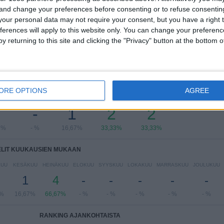
 and change your preferences before consenting or to refuse consentin
Näytä täydellinen ranking
our personal data may not require your consent, but you have a right t
ferences will apply to this website only. You can change your preferen
y returning to this site and clicking the "Privacy" button at the bottom
LIT VIIKONPÄIVIEN MUKAAN
ORE OPTIONS
AGREE
IKKO
TORSTAI
PERJANTAI
LAUANTAI
SUKUPUOLI
-
1
2
2
7%
- %
16,67%
33,33%
33,33%
ELIT KUUKAUSIEN MUKAAN
KUU
KESÄKUU
HEINÄKUU
ELOKUU
SYYSKUU
LOKAKUU
MARRASKUU
JOULUKUU
1
4
-
-
-
-
-
7%
16,67%
66,67%
- %
- %
- %
- %
- %
RANKING AJANKOHTAISTA