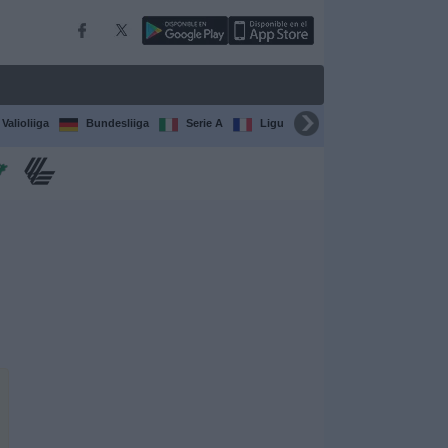
Valioliiga
Bundesliiga
Serie A
Ligue 1
Sarjat