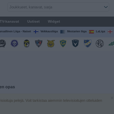
TV-kanavat
Uutiset
Widget
nsallinen Liiga - Naiset
Veikkausliiga
Mestarien liiga
LaLiga
den opas
×
visioituja pelejä. Voit tarkistaa aiemmin televisioitujen otteluiden