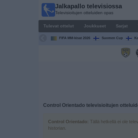
Jalkapallo televisiossa
Jalkapallo
Televisioitujen otteluiden opas
televisiossa
Televisioitujen
Tulevat ottelut
Joukkueet
Sarjat
otteluiden opas
FIFA MM-kisat 2026
Suomen Cup
Ka
Tulevat
ottelut
Joukkueet
Sarjat
TV-
Control Orientado
televisioitujen ottelui
kanavat
Control Orientado:
Tällä hetkellä ei ole tele
Uutiset
historian.