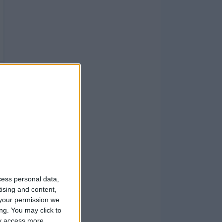
cess personal data,
tising and content,
your permission we
ng. You may click to
ay access more