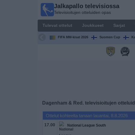
Jalkapallo televisiossa
Jalkapallo
Televisioitujen otteluiden opas
televisiossa
Televisioitujen
Tulevat ottelut
Joukkueet
Sarjat
otteluiden opas
FIFA MM-kisat 2026
Suomen Cup
Ka
Tulevat
ottelut
Joukkueet
Sarjat
TV-
Dagenham & Red.
televisioitujen ottelu
kanavat
Ottelut kohteelta tanaan lauantai, 8.8.2026
Uutiset
17.00
National League South