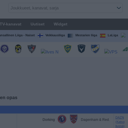
TV-kanavat
Uutiset
Widget
nsallinen Liiga - Naiset
Veikkausliiga
Mestarien liiga
LaLiga
iden opas
DAZN
Dorking
Dagenham & Red.
(Katso
livenä)