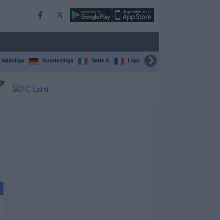
Valioliiga
Bundesliiga
Serie A
Ligue 1
Sarjat