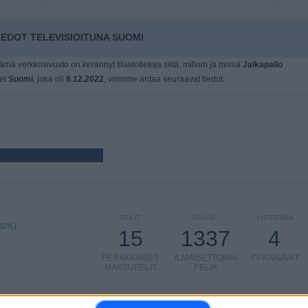
EDOT TELEVISIOITUNA SUOMI
tämä verkkosivusto on kerännyt tilastotietoja siitä, milloin ja missä
Jalkapallo
eet
Suomi
, joka oli
8.12.2022
, voimme antaa seuraavat tiedot:
PELIT
PÄIVÄT
YHTEENSÄ
80%)
15
1337
4
PERÄKKÄISET
ILMAISETTOMIA
TV-KANAVAT
MAKSUPELIT
PELIÄ