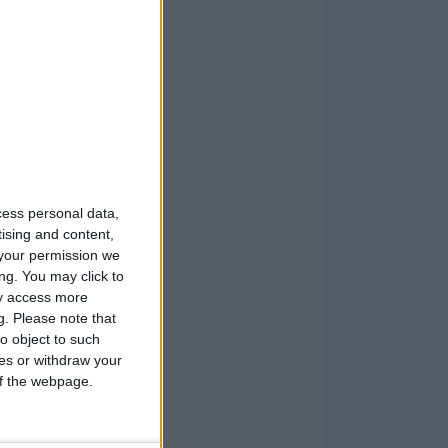
cess personal data,
tising and content,
your permission we
ng. You may click to
ay access more
g.
Please note that
o object to such
ces or withdraw your
 of the webpage.