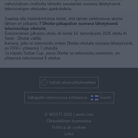
vahvistuksen virallisilta lähteiltä seuraavien suorana lähetyksenä
televisioitujen otteluiden ajankohdista.
Saattaa olla mielenkiintoista tietää, että tämän verkkosivun alusta
lähtien on julkaistu
7 Dhofar-jalkapallon suorana lähetyksenä
televisioituja otteluita
.
Ensimmäinen julkaistu ottelu oli tiistai 14. tammikuuta 2025 ottelu Al
Seeb - Dhofar välillä.
Kanava, jolla on televisioitu eniten Dhofar-otteluita suorana lähetyksenä,
on FIFA+ yhteensä 7 ottelulla.
Ja kilpailu Sultan Cup, jossa Dhofar on televisioitu useimmin, on
yhteensä televisioinut 6 ottelua.
Vaihda aikavyöhykkeellesi
Jalkapallo televisiossa kohteessa
Suomi
© WOSTI 2026 |
wosti.com
Oikeudellinen huomautus
Política de cookies
Links