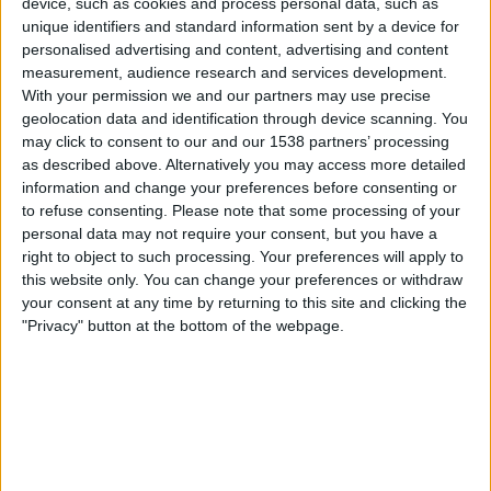
device, such as cookies and process personal data, such as
DAZN Ilmainen (Katso livenä)
FIFA+
unique identifiers and standard information sent by a device for
personalised advertising and content, advertising and content
Lauantai, 3.1.2026
measurement, audience research and services development.
With your permission we and our partners may use precise
15.20
Sultan Cup
geolocation data and identification through device scanning. You
may click to consent to our and our 1538 partners’ processing
Dhofar
as described above. Alternatively you may access more detailed
Oman Club
information and change your preferences before consenting or
DAZN Ilmainen (Katso livenä)
FIFA+
to refuse consenting.
Please note that some processing of your
personal data may not require your consent, but you have a
right to object to such processing. Your preferences will apply to
Sunnuntai, 28.12.2025
this website only. You can change your preferences or withdraw
17.50
Sultan Cup
your consent at any time by returning to this site and clicking the
"Privacy" button at the bottom of the webpage.
Al-Shabab Oman
Dhofar
DAZN Ilmainen (Katso livenä)
FIFA+
Enemmän päiviä