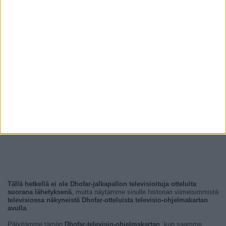
Tällä hetkellä ei ole Dhofar-jalkapallon televisioituja otteluita
suorana lähetyksenä
, mutta näytämme sinulle historian viimeisimmistä
televisiossa näkyneistä Dhofar-otteluista televisio-ohjelmakartan
avulla
.
Päivitämme tämän
Dhofar-televisio-ohjelmakartan
, kun saamme