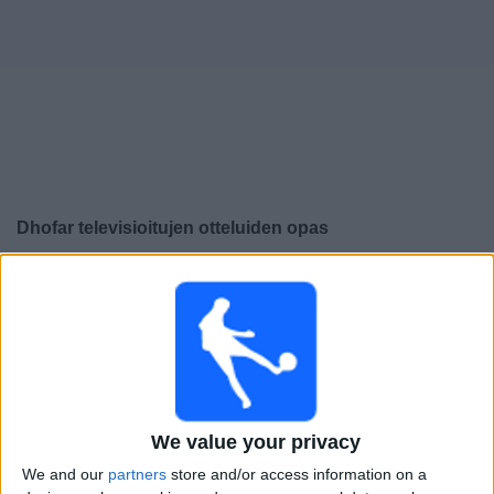
Widget
Dhofar
televisioitujen otteluiden opas
×
Dhofar:
Tällä hetkellä ei ole televisioituja pelejä. Voit
tarkistaa aiemmin televisioitujen otteluiden historian.
Maanantai, 12.1.2026
14.55
Sultan Cup
We value your privacy
Oman Club
We and our
partners
store and/or access information on a
Dhofar