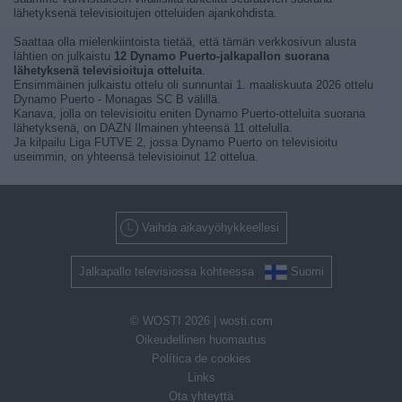
lähetyksenä televisioitujen otteluiden ajankohdista.
Saattaa olla mielenkiintoista tietää, että tämän verkkosivun alusta
lähtien on julkaistu
12 Dynamo Puerto-jalkapallon suorana
lähetyksenä televisioituja otteluita
.
Ensimmäinen julkaistu ottelu oli sunnuntai 1. maaliskuuta 2026 ottelu
Dynamo Puerto - Monagas SC B välillä.
Kanava, jolla on televisioitu eniten Dynamo Puerto-otteluita suorana
lähetyksenä, on DAZN Ilmainen yhteensä 11 ottelulla.
Ja kilpailu Liga FUTVE 2, jossa Dynamo Puerto on televisioitu
useimmin, on yhteensä televisioinut 12 ottelua.
Vaihda aikavyöhykkeellesi
Jalkapallo televisiossa kohteessa
Suomi
© WOSTI 2026 |
wosti.com
Oikeudellinen huomautus
Política de cookies
Links
Ota yhteyttä