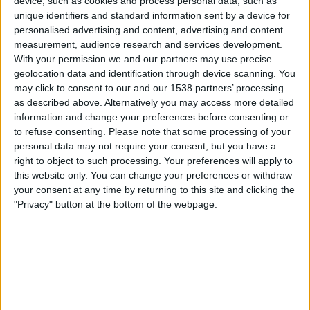
device, such as cookies and process personal data, such as
Dynamo Puerto
unique identifiers and standard information sent by a device for
DAZN Ilmainen (Katso livenä)
FIFA+
personalised advertising and content, advertising and content
measurement, audience research and services development.
Sunnuntai, 17.5.2026
With your permission we and our partners may use precise
geolocation data and identification through device scanning. You
23.00
Liga FUTVE 2
may click to consent to our and our 1538 partners’ processing
as described above. Alternatively you may access more detailed
Ávila FC
information and change your preferences before consenting or
Dynamo Puerto
to refuse consenting.
Please note that some processing of your
DAZN Ilmainen (Katso livenä)
FIFA+
personal data may not require your consent, but you have a
right to object to such processing. Your preferences will apply to
this website only. You can change your preferences or withdraw
Sunnuntai, 10.5.2026
your consent at any time by returning to this site and clicking the
23.00
Liga FUTVE 2
"Privacy" button at the bottom of the webpage.
Dynamo Puerto
Bolivar
DAZN Ilmainen (Katso livenä)
FIFA+
Enemmän päiviä