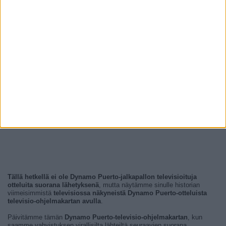
Tällä hetkellä ei ole Dynamo Puerto-jalkapallon televisioituja
otteluita suorana lähetyksenä
, mutta näytämme sinulle historian
viimeisimmistä
televisiossa näkyneistä Dynamo Puerto-otteluista
televisio-ohjelmakartan avulla
.
Päivitämme tämän
Dynamo Puerto-televisio-ohjelmakartan
, kun
saamme vahvistuksen virallisilta lähteiltä seuraavien suorana