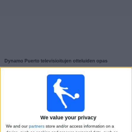
Widget
Dynamo Puerto
televisioitujen otteluiden opas
×
Dynamo Puerto:
Tällä hetkellä ei ole televisioituja
pelejä. Voit tarkistaa aiemmin televisioitujen otteluiden
historian.
Sunnuntai, 24.5.2026
23.00
Liga FUTVE 2
We value your privacy
We and our
partners
store and/or access information on a
Miranda