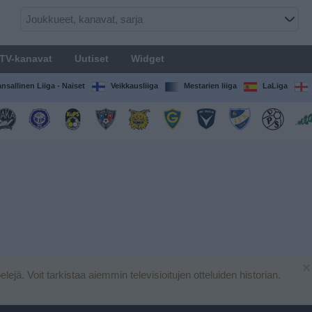
TV-kanavat
Uutiset
Widget
nsallinen Liiga - Naiset
Veikkausliiga
Mestarien liiga
LaLiga
×
pelejä. Voit tarkistaa aiemmin televisioitujen otteluiden historian.