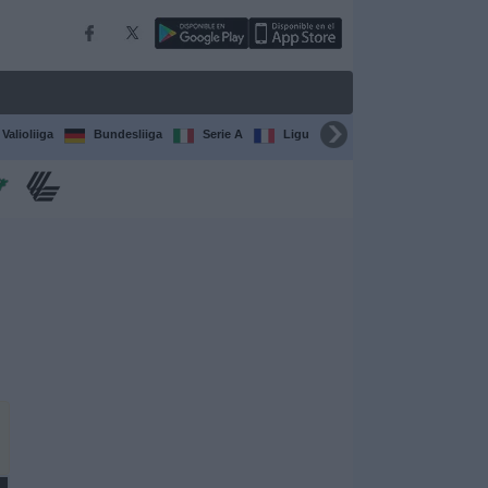
Valioliiga
Bundesliiga
Serie A
Ligue 1
Sarjat