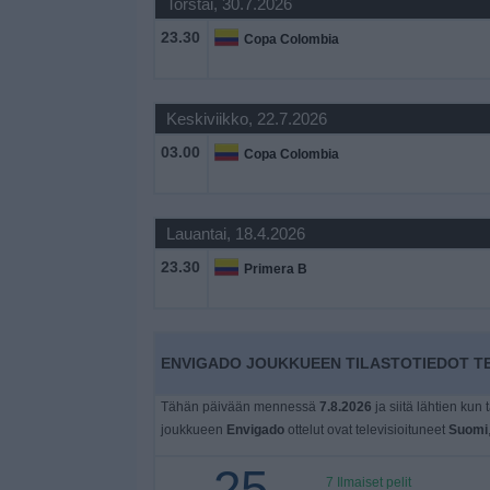
Torstai, 30.7.2026
Widget
23.30
Copa Colombia
Keskiviikko, 22.7.2026
03.00
Copa Colombia
Lauantai, 18.4.2026
23.30
Primera B
ENVIGADO JOUKKUEEN TILASTOTIEDOT TE
Tähän päivään mennessä
7.8.2026
ja siitä lähtien kun 
joukkueen
Envigado
ottelut ovat televisioituneet
Suomi
25
7 Ilmaiset pelit