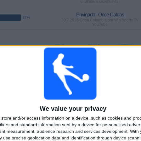
VIIMEISIN ILMAINEN PELI
Envigado - Once Caldas
72%
30.7.2026 Copa Colombia por Win Sports TV
YouTube
PELIT
PÄIVÄT
YHTEENSÄ
%)
0
7
2
PERÄKKÄISET
ILMAISETTOMIA
TV-KANAVAT
MAKSUPELIT
PELIÄ
YHTEENSÄ
MAKSIMI
YHTEENSÄ
3
2
17
KILPAILUT
VS Millonarios
VASTUSTAJAT
We value your privacy
store and/or access information on a device, such as cookies and pro
RANKING KILPAILUJEN MUKAAN
ifiers and standard information sent by a device for personalised adver
tent measurement, audience research and services development.
With 
Primera A
21 (84%)
 use precise geolocation data and identification through device scanni
Copa Colombia
3 (12%)