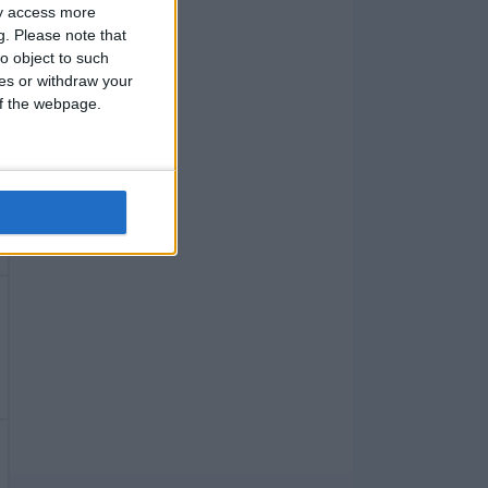
ay access more
g.
Please note that
o object to such
ces or withdraw your
 of the webpage.