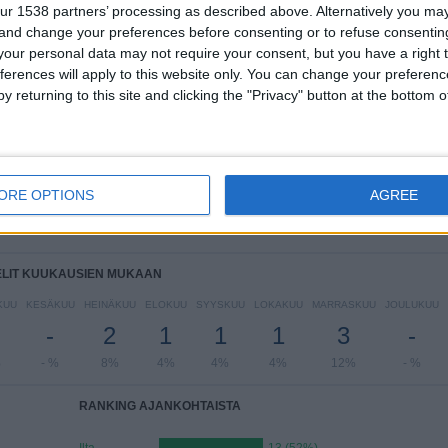
ur 1538 partners’ processing as described above. Alternatively you m
Primera B
1 (4%)
 and change your preferences before consenting or to refuse consentin
Näytä täydellinen ranking
our personal data may not require your consent, but you have a right t
ferences will apply to this website only. You can change your preferen
y returning to this site and clicking the "Privacy" button at the bottom
LIT VIIKONPÄIVIEN MUKAAN
IIKKO
TORSTAI
PERJANTAI
LAUANTAI
SUKUPUOLI
2
2
2
8
6
ORE OPTIONS
AGREE
%
8%
8%
32%
24%
ELIT KUUKAUSIEN MUKAAN
KUU
KESÄKUU
HEINÄKUU
ELOKUU
SYYSKUU
LOKAKUU
MARRASKUU
JOULUKUU
-
2
1
1
1
3
-
%
- %
8%
4%
4%
4%
12%
- %
RANKING AJANKOHTAISTA