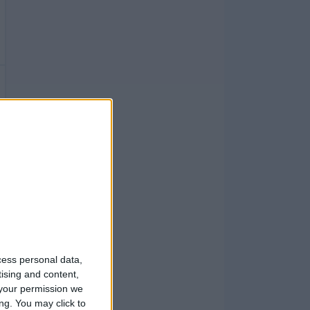
cess personal data,
tising and content,
your permission we
ng. You may click to