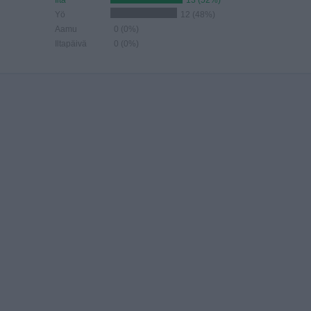
Ilta
13 (52%)
Yö
12 (48%)
Aamu
0 (0%)
Iltapäivä
0 (0%)