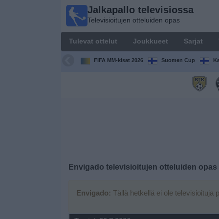
Jalkapallo televisiossa
Jalkapallo
Televisioitujen otteluiden opas
televisiossa
Televisioitujen
Tulevat ottelut
Joukkueet
Sarjat
otteluiden opas
FIFA MM-kisat 2026
Suomen Cup
Ka
Tulevat
ottelut
Joukkueet
Sarjat
TV-
Envigado
televisioitujen otteluiden opas
kanavat
Envigado:
Tällä hetkellä ei ole televisioituja 
Uutiset