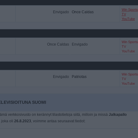
Win Sports
Envigado
Once Caldas
TV
YouTube
Win Sports
Once Caldas
Envigado
TV
YouTube
Win Sports
Envigado
Patriotas
TV
YouTube
LEVISIOITUNA SUOMI
tämä verkkosivusto on kerännyt tilastotietoja siitä, milloin ja missä
Jalkapallo
, joka oli
26.8.2023
, voimme antaa seuraavat tiedot: