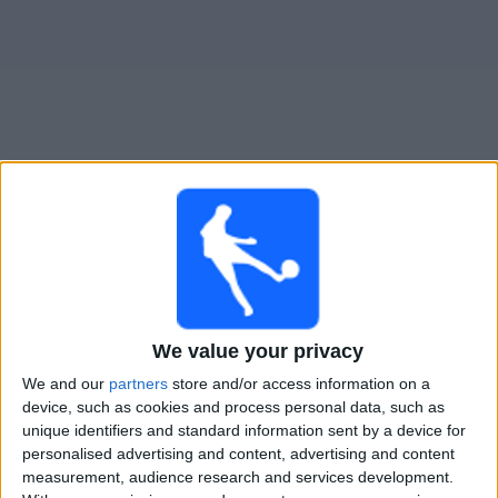
Widget
Freiburg
televisioitujen otteluiden opas
Sunnuntai, 23.8.2026
19.00
Saksan Cup
We value your privacy
Düsseldorf
We and our
partners
store and/or access information on a
Freiburg
device, such as cookies and process personal data, such as
OneFootball PPV
unique identifiers and standard information sent by a device for
personalised advertising and content, advertising and content
measurement, audience research and services development.
FREIBURG JOUKKUEEN TILASTOTIEDOT TELEVISIOITUNA