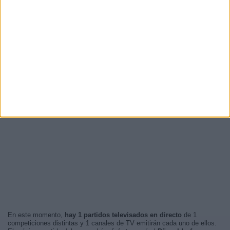
En este momento,
hay 1 partidos televisados en directo
de 1
competiciones distintas y 1 canales de TV emitirán cada uno de ellos.