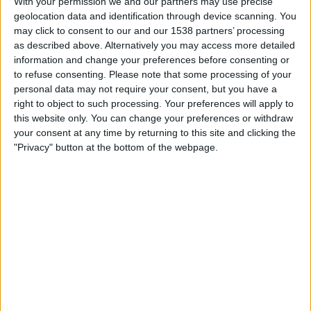
With your permission we and our partners may use precise
SUOMI
geolocation data and identification through device scanning. You
may click to consent to our and our 1538 partners’ processing
Tähän päivään mennessä
7.8.2026
ja siitä lähtien kun tämä verkkosivusto
as described above. Alternatively you may access more detailed
on kerännyt tilastotietoja siitä, milloin ja missä
Jalkapallo
joukkueen
information and change your preferences before consenting or
Freiburg
ottelut ovat televisioituneet
Suomi
, joka oli
19.3.2022
, voimme
to refuse consenting.
Please note that some processing of your
antaa seuraavat tiedot:
personal data may not require your consent, but you have a
right to object to such processing. Your preferences will apply to
182
this website only. You can change your preferences or withdraw
your consent at any time by returning to this site and clicking the
TV-LÄHETYKSET
"Privacy" button at the bottom of the webpage.
5 Ilmaiset pelit
2,75%
177 Maksulliset pelit
97,25%
VIIMEISIN ILMAINEN PELI
VfL Osnabrück - Freiburg
17.8.2024 Saksan Cup por OneFootball
RANKING KANAVIEN MUKAAN