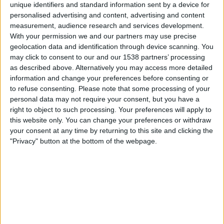
unique identifiers and standard information sent by a device for
VeikkausTV
personalised advertising and content, advertising and content
measurement, audience research and services development.
Lauantai, 3.5.2025
With your permission we and our partners may use precise
geolocation data and identification through device scanning. You
21.00
Eredivisie
may click to consent to our and our 1538 partners’ processing
as described above. Alternatively you may access more detailed
Groningen
information and change your preferences before consenting or
Waalwijk
to refuse consenting.
Please note that some processing of your
VeikkausTV
personal data may not require your consent, but you have a
right to object to such processing. Your preferences will apply to
Keskiviikko, 23.4.2025
this website only. You can change your preferences or withdraw
your consent at any time by returning to this site and clicking the
21.00
Eredivisie
"Privacy" button at the bottom of the webpage.
Groningen
Heracles
VeikkausTV
Enemmän päiviä