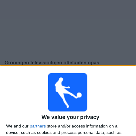
Widget
Groningen
televisioitujen otteluiden opas
×
Groningen:
Tällä hetkellä ei ole televisioituja pelejä. Voit
tarkistaa aiemmin televisioitujen otteluiden historian.
Keskiviikko, 14.5.2025
21.00
Eredivisie
We value your privacy
Groningen
We and our
partners
store and/or access information on a
Ajax
device, such as cookies and process personal data, such as