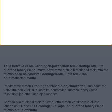
Tällä hetkellä ei ole Groningen-jalkapallon televisioituja otteluita
suorana lähetyksenä
, mutta näytämme sinulle historian viimeisimmistä
televisiossa näkyneistä Groningen-otteluista televisio-
ohjelmakartan avulla
.
Päivitämme tämän
Groningen-televisio-ohjelmakartan
, kun saamme
vahvistuksen virallisilta lähteiltä seuraavien suorana lähetyksenä
televisioitujen otteluiden ajankohdista.
Saattaa olla mielenkiintoista tietää, että tämän verkkosivun alusta
lähtien on julkaistu
31 Groningen-jalkapallon suorana lähetyksenä
televisioituja otteluita
.