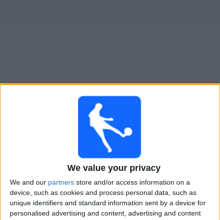
Widget
Huddersfield
televisioitujen otteluiden opas
×
Huddersfield:
Tällä hetkellä ei ole televisioituja pelejä.
Voit tarkistaa aiemmin televisioitujen otteluiden historian.
Lauantai, 14.2.2026
We value your privacy
14.30
We and our
partners
store and/or access information on a
League One
device, such as cookies and process personal data, such as
Stevenage
unique identifiers and standard information sent by a device for
personalised advertising and content, advertising and content
Huddersfield