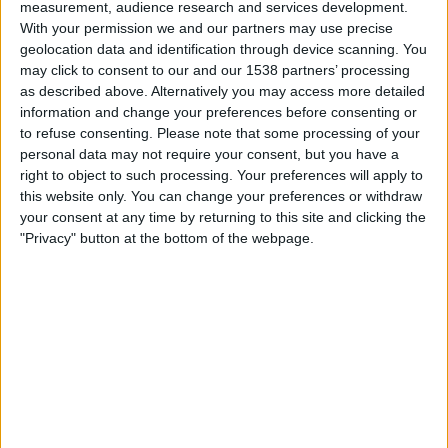
measurement, audience research and services development.
Viaplay.fi
V Sport1 Suomi
With your permission we and our partners may use precise
geolocation data and identification through device scanning. You
may click to consent to our and our 1538 partners’ processing
HUDDERSFIELD JOUKKUEEN TILASTOTIEDOT
as described above. Alternatively you may access more detailed
TELEVISIOITUNA SUOMI
information and change your preferences before consenting or
to refuse consenting.
Please note that some processing of your
Tähän päivään mennessä
7.8.2026
ja siitä lähtien kun tämä verkkosivusto
personal data may not require your consent, but you have a
on kerännyt tilastotietoja siitä, milloin ja missä
Jalkapallo
joukkueen
right to object to such processing. Your preferences will apply to
Huddersfield
ottelut ovat televisioituneet
Suomi
, joka oli
1.4.2022
, voimme
this website only. You can change your preferences or withdraw
antaa seuraavat tiedot:
your consent at any time by returning to this site and clicking the
28
"Privacy" button at the bottom of the webpage.
TV-LÄHETYKSET
0 Ilmaiset pelit
0%
28 Maksulliset pelit
100%
RANKING KANAVIEN MUKAAN