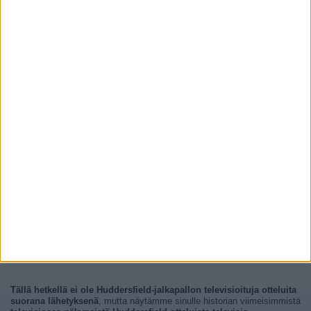
Tällä hetkellä ei ole Huddersfield-jalkapallon televisioituja otteluita
suorana lähetyksenä
, mutta näytämme sinulle historian viimeisimmistä