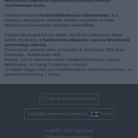
televisiossa näkyneistä Huddersfield-otteluista televisio-
ohjelmakartan avulla
.
Päivitämme tämän
Huddersfield-televisio-ohjelmakartan
, kun
saamme vahvistuksen virallisilta lähteiltä seuraavien suorana
lähetyksenä televisioitujen otteluiden ajankohdista.
Saattaa olla mielenkiintoista tietää, että tämän verkkosivun alusta
lähtien on julkaistu
1 Huddersfield-jalkapallon suorana lähetyksenä
televisioituja otteluita
.
Ensimmäinen julkaistu ottelu oli lauantai 14. helmikuuta 2026 ottelu
Stevenage - Huddersfield välillä.
Kanava, jolla on televisioitu eniten Huddersfield-otteluita suorana
lähetyksenä, on Viaplay.fi yhteensä 1 ottelulla.
Ja kilpailu League One, jossa Huddersfield on televisioitu useimmin, on
yhteensä televisioinut 1 ottelua.
Vaihda aikavyöhykkeellesi
Jalkapallo televisiossa kohteessa
Suomi
© WOSTI 2026 |
wosti.com
Oikeudellinen huomautus