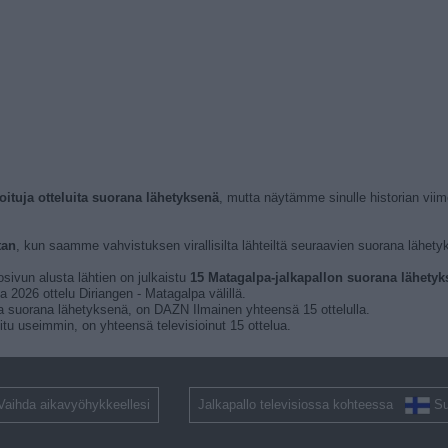
ioituja otteluita suorana lähetyksenä
, mutta näytämme sinulle historian vii
tan
, kun saamme vahvistuksen virallisilta lähteiltä seuraavien suorana lähetyk
osivun alusta lähtien on julkaistu
15 Matagalpa-jalkapallon suorana lähetykse
a 2026 ottelu Diriangen - Matagalpa välillä.
ita suorana lähetyksenä, on DAZN Ilmainen yhteensä 15 ottelulla.
itu useimmin, on yhteensä televisioinut 15 ottelua.
Vaihda aikavyöhykkeellesi
Jalkapallo televisiossa kohteessa
S