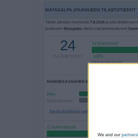
MATAGALPA JOUKKUEEN TILASTOTIEDOT T
Tähän päivään mennessä
7.8.2026
ja siitä lähtien kun 
joukkueen
Matagalpa
ottelut ovat televisioituneet
Suom
24
24 Ilmaiset pelit
TV-LÄHETYKSET
100%
0 Maksulliset pelit
0%
RANKING KANAVIEN MUKAAN
FIFA+
20 
DAZN Ilmainen
18 (7
Näytä täydellinen ranking
11 Kotikenttäpelit
45,83%
We and our
partners