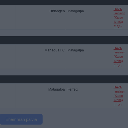
DAZN
Diriangen
Matagalpa
Ilmainen
(Katso
livenä)
FIFA+
DAZN
Managua FC
Matagalpa
Ilmainen
(Katso
livenä)
FIFA+
DAZN
Matagalpa
Ferretti
Ilmainen
(Katso
livenä)
FIFA+
Enemmän päiviä