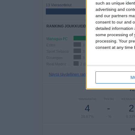
such as unique ident
13 Vierasottelut
advertising and con
54,17%
and our partners may
consent to our and o
RANKING JOUKKUEIDEN MUKAAN
detailed information
some processing of y
Managua FC
5 (20,83%)
processing. Your pre
Esteli
3 (12,5%)
consent at any time b
Sport Sebaco
3 (12,5%)
Diriangen
3 (12,5%)
Real Madriz FC
2 (8,33%)
Näytä täydellinen ranking
M
PE
MAANANTAI
TIISTAI
KESKIVI
4
-
2
16,67%
- %
8,33
P