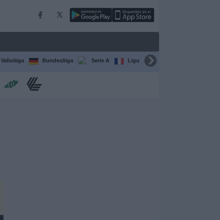
Valioliiga
Bundesliiga
Serie A
Ligue 1
Sarjat