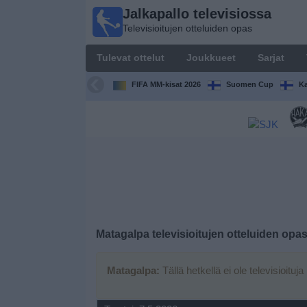
Jalkapallo televisiossa
Jalkapallo
Televisioitujen otteluiden opas
televisiossa
Televisioitujen
Tulevat ottelut
Joukkueet
Sarjat
otteluiden opas
FIFA MM-kisat 2026
Suomen Cup
Ka
Tulevat
ottelut
Joukkueet
Sarjat
TV-
Matagalpa
televisioitujen otteluiden opa
kanavat
Matagalpa:
Tällä hetkellä ei ole televisioituja
Uutiset