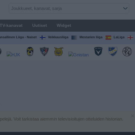
TV-kanavat
Uutiset
Widget
nsallinen Liiga - Naiset
Veikkausliiga
Mestarien liiga
LaLiga
s
×
 pelejä. Voit tarkistaa aiemmin televisioitujen otteluiden historian.