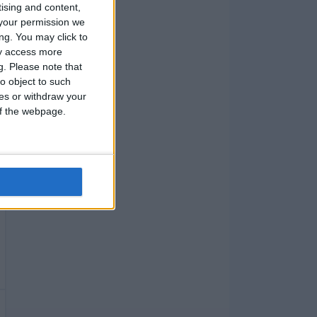
tising and content,
your permission we
ng. You may click to
ay access more
g.
Please note that
o object to such
ces or withdraw your
 of the webpage.