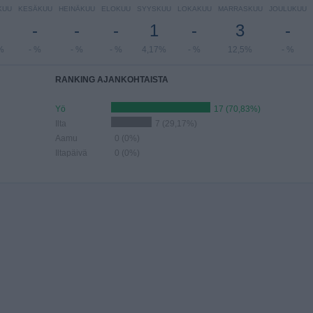
KUU
KESÄKUU
HEINÄKUU
ELOKUU
SYYSKUU
LOKAKUU
MARRASKUU
JOULUKUU
-
-
-
1
-
3
-
%
- %
- %
- %
4,17%
- %
12,5%
- %
RANKING AJANKOHTAISTA
Yö
17 (70,83%)
Ilta
7 (29,17%)
Aamu
0 (0%)
Iltapäivä
0 (0%)