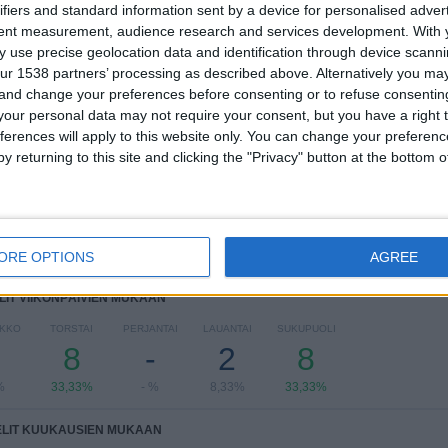
1
5
9
ifiers and standard information sent by a device for personalised adver
tent measurement, audience research and services development.
With 
KILPAILUT
VS Managua
VASTUSTAJAT
FC
 use precise geolocation data and identification through device scanni
ur 1538 partners’ processing as described above. Alternatively you m
RANKING KILPAILUJEN MUKAAN
 and change your preferences before consenting or to refuse consentin
our personal data may not require your consent, but you have a right t
Liga Primera
24 (100%)
ferences will apply to this website only. You can change your preferen
y returning to this site and clicking the "Privacy" button at the bottom
Näytä täydellinen ranking
ORE OPTIONS
AGREE
LIT VIIKONPÄIVIEN MUKAAN
IKKO
TORSTAI
PERJANTAI
LAUANTAI
SUKUPUOLI
8
-
2
8
%
33,33%
- %
8,33%
33,33%
ELIT KUUKAUSIEN MUKAAN