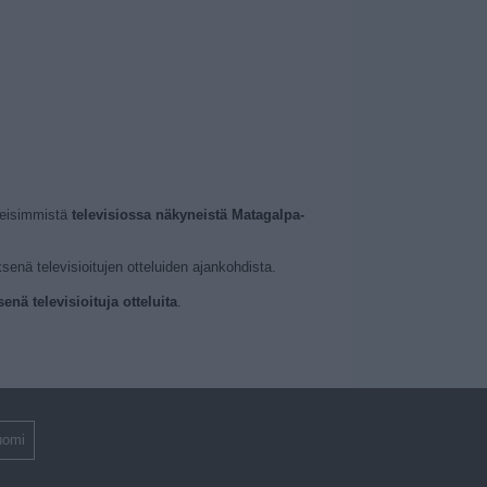
meisimmistä
televisiossa näkyneistä Matagalpa-
senä televisioitujen otteluiden ajankohdista.
nä televisioituja otteluita
.
uomi