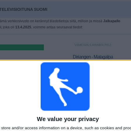
ELEVISIOITUNA SUOMI
tämä verkkosivusto on kerännyt tilastotietoja siitä, milloin ja missä
Jalkapallo
i
, joka oli
13.4.2025
, voimme antaa seuraavat tiedot:
VIIMEISIN ILMAINEN PELI
Diriangen - Matagalpa
7.5.2026 Liga Primera por DAZN Ilmainen,
FIFA+
PELIT
PÄIVÄT
YHTEENSÄ
(83,33%)
0
92
2
5%)
PERÄKKÄISET
ILMAISETTOMIA
TV-KANAVAT
MAKSUPELIT
PELIÄ
We value your privacy
YHTEENSÄ
MAKSIMI
YHTEENSÄ
store and/or access information on a device, such as cookies and pro