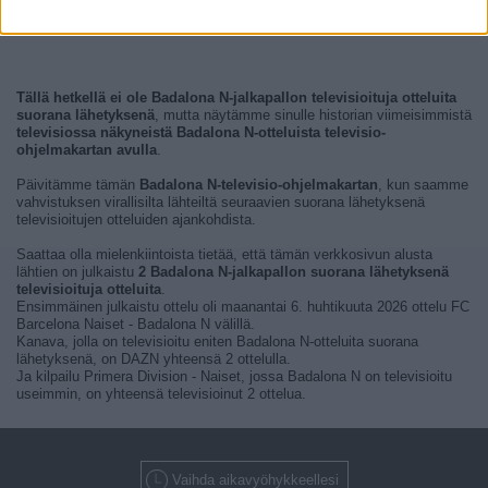
Tällä hetkellä ei ole Badalona N-jalkapallon televisioituja otteluita
suorana lähetyksenä
, mutta näytämme sinulle historian viimeisimmistä
televisiossa näkyneistä Badalona N-otteluista televisio-
ohjelmakartan avulla
.
Päivitämme tämän
Badalona N-televisio-ohjelmakartan
, kun saamme
vahvistuksen virallisilta lähteiltä seuraavien suorana lähetyksenä
televisioitujen otteluiden ajankohdista.
Saattaa olla mielenkiintoista tietää, että tämän verkkosivun alusta
lähtien on julkaistu
2 Badalona N-jalkapallon suorana lähetyksenä
televisioituja otteluita
.
Ensimmäinen julkaistu ottelu oli maanantai 6. huhtikuuta 2026 ottelu FC
Barcelona Naiset - Badalona N välillä.
Kanava, jolla on televisioitu eniten Badalona N-otteluita suorana
lähetyksenä, on DAZN yhteensä 2 ottelulla.
Ja kilpailu Primera Division - Naiset, jossa Badalona N on televisioitu
useimmin, on yhteensä televisioinut 2 ottelua.
Vaihda aikavyöhykkeellesi