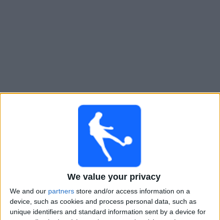
Widget
Badalona N
televisioitujen otteluiden opas
×
Badalona N:
Tällä hetkellä ei ole televisioituja pelejä.
Voit tarkistaa aiemmin televisioitujen otteluiden historian.
Tiistai, 26.5.2026
We value your privacy
20.00
Primera Division - Naiset
We and our
partners
store and/or access information on a
device, such as cookies and process personal data, such as
Badalona N
unique identifiers and standard information sent by a device for
Real Madrid Naiset