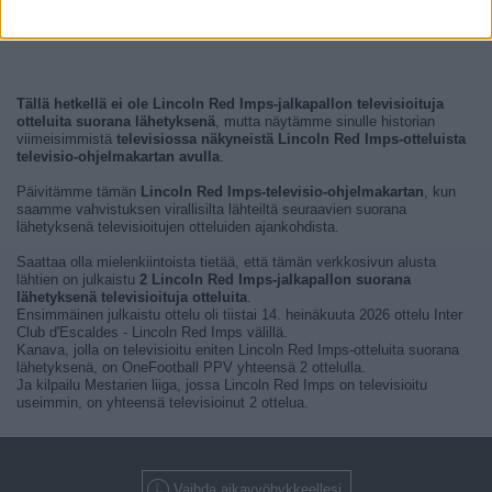
Tällä hetkellä ei ole Lincoln Red Imps-jalkapallon televisioituja
otteluita suorana lähetyksenä
, mutta näytämme sinulle historian
viimeisimmistä
televisiossa näkyneistä Lincoln Red Imps-otteluista
televisio-ohjelmakartan avulla
.
Päivitämme tämän
Lincoln Red Imps-televisio-ohjelmakartan
, kun
saamme vahvistuksen virallisilta lähteiltä seuraavien suorana
lähetyksenä televisioitujen otteluiden ajankohdista.
Saattaa olla mielenkiintoista tietää, että tämän verkkosivun alusta
lähtien on julkaistu
2 Lincoln Red Imps-jalkapallon suorana
lähetyksenä televisioituja otteluita
.
Ensimmäinen julkaistu ottelu oli tiistai 14. heinäkuuta 2026 ottelu Inter
Club d'Escaldes - Lincoln Red Imps välillä.
Kanava, jolla on televisioitu eniten Lincoln Red Imps-otteluita suorana
lähetyksenä, on OneFootball PPV yhteensä 2 ottelulla.
Ja kilpailu Mestarien liiga, jossa Lincoln Red Imps on televisioitu
useimmin, on yhteensä televisioinut 2 ottelua.
Vaihda aikavyöhykkeellesi