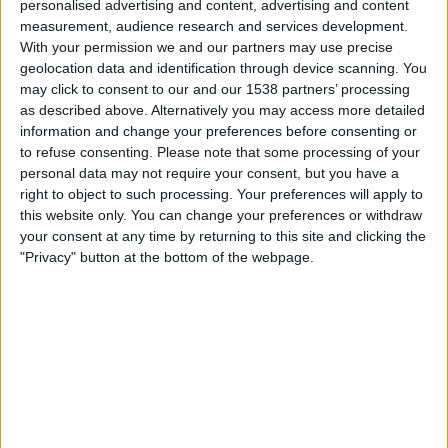
Mjällby
personalised advertising and content, advertising and content
measurement, audience research and services development.
Lincoln Red Imps
With your permission we and our partners may use precise
OneFootball PPV
geolocation data and identification through device scanning. You
may click to consent to our and our 1538 partners’ processing
Tiistai, 14.7.2026
as described above. Alternatively you may access more detailed
information and change your preferences before consenting or
19.00
Mestarien liiga
to refuse consenting.
Please note that some processing of your
1st Qualifying Round
personal data may not require your consent, but you have a
right to object to such processing. Your preferences will apply to
Inter Club d'Escaldes
this website only. You can change your preferences or withdraw
Lincoln Red Imps
your consent at any time by returning to this site and clicking the
OneFootball PPV
"Privacy" button at the bottom of the webpage.
LINCOLN RED IMPS JOUKKUEEN TILASTOTIEDOT
TELEVISIOITUNA SUOMI
Tähän päivään mennessä
8.8.2026
ja siitä lähtien kun tämä verkkosivusto
on kerännyt tilastotietoja siitä, milloin ja missä
Jalkapallo
joukkueen
Lincoln Red Imps
ottelut ovat televisioituneet
Suomi
, joka oli
26.7.2022
,
voimme antaa seuraavat tiedot: