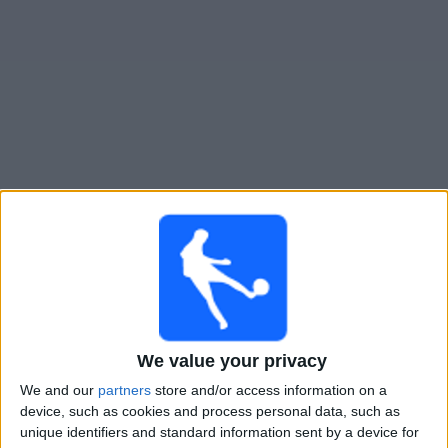
Widget
Lincoln Red Imps
televisioitujen otteluiden opas
×
Lincoln Red Imps:
Tällä hetkellä ei ole televisioituja
pelejä. Voit tarkistaa aiemmin televisioitujen otteluiden
historian.
Tiistai, 21.7.2026
We value your privacy
We and our
partners
store and/or access information on a
19.00
Mestarien liiga
device, such as cookies and process personal data, such as
2. karsintakierros
unique identifiers and standard information sent by a device for