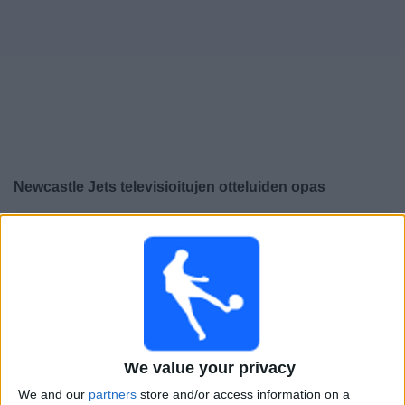
Widget
Newcastle Jets
televisioitujen otteluiden opas
×
Newcastle Jets:
Tällä hetkellä ei ole televisioituja pelejä.
Voit tarkistaa aiemmin televisioitujen otteluiden historian.
Tiistai, 21.7.2026
12.30
Australian FFA Cup
We value your privacy
Preston Lions FC
Newcastle Jets
We and our
partners
store and/or access information on a