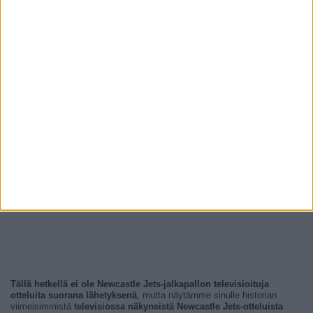
Tällä hetkellä ei ole Newcastle Jets-jalkapallon televisioituja
otteluita suorana lähetyksenä
, mutta näytämme sinulle historian
viimeisimmistä
televisiossa näkyneistä Newcastle Jets-otteluista