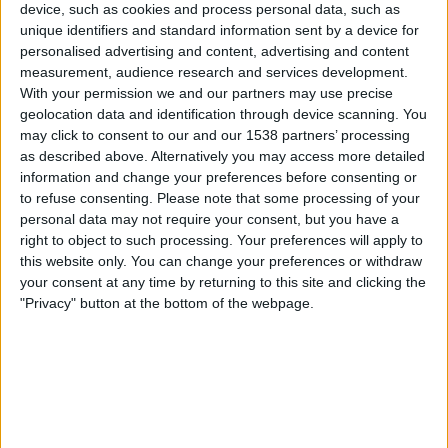
device, such as cookies and process personal data, such as
Football Australia YouTube
unique identifiers and standard information sent by a device for
personalised advertising and content, advertising and content
Lauantai, 16.5.2026
measurement, audience research and services development.
With your permission we and our partners may use precise
12.40
A-League
geolocation data and identification through device scanning. You
may click to consent to our and our 1538 partners’ processing
Newcastle Jets
as described above. Alternatively you may access more detailed
Sydney FC
information and change your preferences before consenting or
A-Leagues YouTube
VeikkausTV
to refuse consenting.
Please note that some processing of your
personal data may not require your consent, but you have a
Lauantai, 9.5.2026
right to object to such processing. Your preferences will apply to
this website only. You can change your preferences or withdraw
12.40
A-League
your consent at any time by returning to this site and clicking the
"Privacy" button at the bottom of the webpage.
Sydney FC
Newcastle Jets
A-Leagues YouTube
Enemmän päiviä