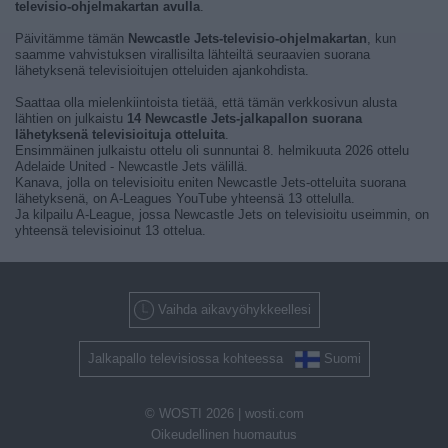
televisio-ohjelmakartan avulla
.
Päivitämme tämän
Newcastle Jets-televisio-ohjelmakartan
, kun
saamme vahvistuksen virallisilta lähteiltä seuraavien suorana
lähetyksenä televisioitujen otteluiden ajankohdista.
Saattaa olla mielenkiintoista tietää, että tämän verkkosivun alusta
lähtien on julkaistu
14 Newcastle Jets-jalkapallon suorana
lähetyksenä televisioituja otteluita
.
Ensimmäinen julkaistu ottelu oli sunnuntai 8. helmikuuta 2026 ottelu
Adelaide United - Newcastle Jets välillä.
Kanava, jolla on televisioitu eniten Newcastle Jets-otteluita suorana
lähetyksenä, on A-Leagues YouTube yhteensä 13 ottelulla.
Ja kilpailu A-League, jossa Newcastle Jets on televisioitu useimmin, on
yhteensä televisioinut 13 ottelua.
Vaihda aikavyöhykkeellesi
Jalkapallo televisiossa kohteessa
Suomi
© WOSTI 2026 |
wosti.com
Oikeudellinen huomautus