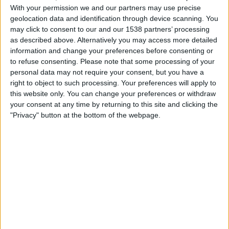
Ruutu
With your permission we and our partners may use precise
geolocation data and identification through device scanning. You
may click to consent to our and our 1538 partners’ processing
PEPO JOUKKUEEN TILASTOTIEDOT TELEVISIOITUNA
as described above. Alternatively you may access more detailed
SUOMI
information and change your preferences before consenting or
to refuse consenting.
Please note that some processing of your
Tähän päivään mennessä
5.8.2026
ja siitä lähtien kun tämä verkkosivusto
personal data may not require your consent, but you have a
on kerännyt tilastotietoja siitä, milloin ja missä
Jalkapallo
joukkueen
PEPO
right to object to such processing. Your preferences will apply to
ottelut ovat televisioituneet
Suomi
, joka oli
30.5.2022
, voimme antaa
this website only. You can change your preferences or withdraw
seuraavat tiedot:
your consent at any time by returning to this site and clicking the
"Privacy" button at the bottom of the webpage.
17
TV-LÄHETYKSET
0 Ilmaiset pelit
0%
17 Maksulliset pelit
100%
RANKING KANAVIEN MUKAAN