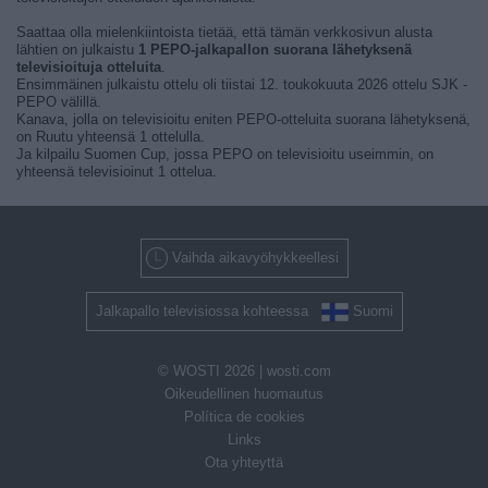
Saattaa olla mielenkiintoista tietää, että tämän verkkosivun alusta
lähtien on julkaistu
1 PEPO-jalkapallon suorana lähetyksenä
televisioituja otteluita
.
Ensimmäinen julkaistu ottelu oli tiistai 12. toukokuuta 2026 ottelu SJK -
PEPO välillä.
Kanava, jolla on televisioitu eniten PEPO-otteluita suorana lähetyksenä,
on Ruutu yhteensä 1 ottelulla.
Ja kilpailu Suomen Cup, jossa PEPO on televisioitu useimmin, on
yhteensä televisioinut 1 ottelua.
Vaihda aikavyöhykkeellesi
Jalkapallo televisiossa kohteessa
Suomi
© WOSTI 2026 |
wosti.com
Oikeudellinen huomautus
Política de cookies
Links
Ota yhteyttä