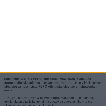
Tällä hetkellä ei ole PEPO-jalkapallon televisioituja otteluita
suorana lähetyksenä
, mutta näytämme sinulle historian viimeisimmistä
televisiossa näkyneistä PEPO-otteluista televisio-ohjelmakartan
avulla
.
Päivitämme tämän
PEPO-televisio-ohjelmakartan
, kun saamme
vahvistuksen virallisilta lähteiltä seuraavien suorana lähetyksenä
televisioitujen otteluiden ajankohdista.