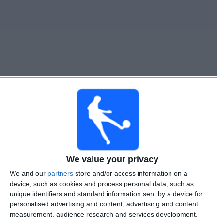
Widget
PEPO
televisioitujen otteluiden opas
×
PEPO:
Tällä hetkellä ei ole televisioituja pelejä. Voit
tarkistaa aiemmin televisioitujen otteluiden historian.
We value your privacy
Tiistai, 12.5.2026
We and our
partners
store and/or access information on a
18.00
Suomen Cup
device, such as cookies and process personal data, such as
unique identifiers and standard information sent by a device for
SJK
personalised advertising and content, advertising and content
PEPO
measurement, audience research and services development.