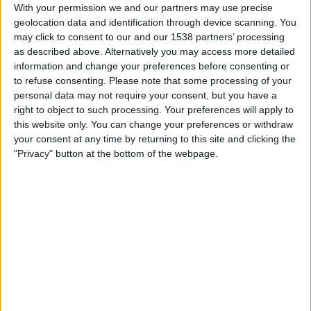
With your permission we and our partners may use precise
Lauantai, 15.8.2026
geolocation data and identification through device scanning. You
may click to consent to our and our 1538 partners’ processing
16.00
Allsvenskan - Naiset
as described above. Alternatively you may access more detailed
information and change your preferences before consenting or
Hammarby Kvinnor
to refuse consenting.
Please note that some processing of your
Piteå IF Kvinnor
personal data may not require your consent, but you have a
Viaplay.fi
right to object to such processing. Your preferences will apply to
this website only. You can change your preferences or withdraw
your consent at any time by returning to this site and clicking the
PITEÅ IF KVINNOR JOUKKUEEN TILASTOTIEDOT
"Privacy" button at the bottom of the webpage.
TELEVISIOITUNA SUOMI
Tähän päivään mennessä
7.8.2026
ja siitä lähtien kun tämä verkkosivusto
on kerännyt tilastotietoja siitä, milloin ja missä
Jalkapallo
joukkueen
Piteå
IF Kvinnor
ottelut ovat televisioituneet
Suomi
, joka oli
27.3.2022
, voimme
antaa seuraavat tiedot:
84
TV-LÄHETYKSET