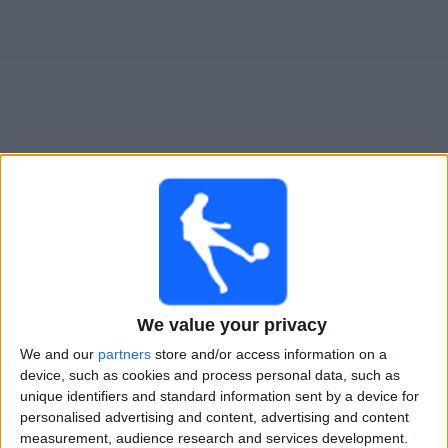
Widget
Piteå IF Kvinnor
televisioitujen otteluiden opas
Sunnuntai, 9.8.2026
15.00
Allsvenskan - Naiset
Piteå IF Kvinnor
We value your privacy
BK Häcken Naiset
We and our
partners
store and/or access information on a
device, such as cookies and process personal data, such as
unique identifiers and standard information sent by a device for
personalised advertising and content, advertising and content
Viaplay.fi
VeikkausTV
measurement, audience research and services development.