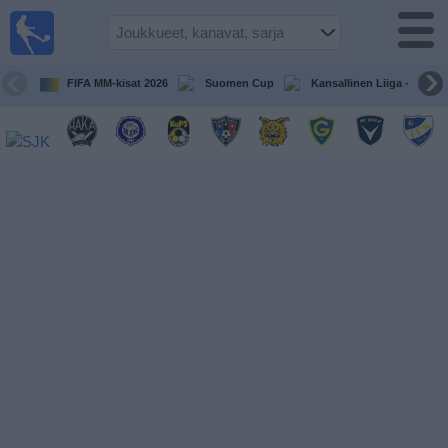
Jalkapallo
televisiossa
Televisioitujen
FIFA MM-kisat 2026
Suomen Cup
Kansallinen Liiga - Naiset
otteluiden opas
Tulevat
ottelut
Joukkueet
Sarjat
TV-
kanavat
Uutiset