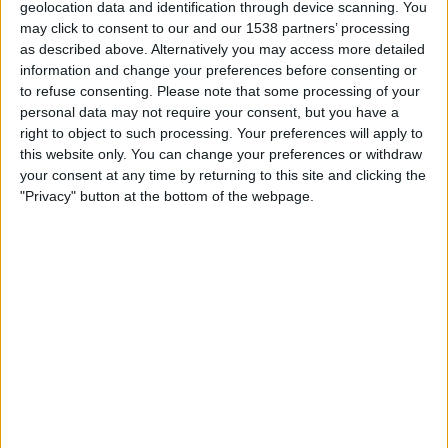
geolocation data and identification through device scanning. You
TELEVISIOITUNA SUOMI
may click to consent to our and our 1538 partners’ processing
as described above. Alternatively you may access more detailed
Tähän päivään mennessä
8.8.2026
ja siitä lähtien kun tämä verkkosivusto
information and change your preferences before consenting or
on kerännyt tilastotietoja siitä, milloin ja missä
Jalkapallo
joukkueen
River
to refuse consenting.
Please note that some processing of your
Plate Femenino
ottelut ovat televisioituneet
Suomi
, joka oli
15.3.2026
,
personal data may not require your consent, but you have a
voimme antaa seuraavat tiedot:
right to object to such processing. Your preferences will apply to
17
this website only. You can change your preferences or withdraw
your consent at any time by returning to this site and clicking the
"Privacy" button at the bottom of the webpage.
TV-LÄHETYKSET
17 Ilmaiset pelit
100%
0 Maksulliset pelit
0%
VIIMEISIN ILMAINEN PELI
River Plate Femenino - Independiente Femenino
3.8.2026 Primera A - Naiset por LPF Play
RANKING KANAVIEN MUKAAN