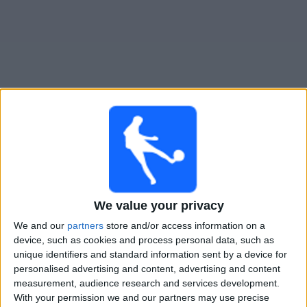
Widget
River Plate Femenino
televisioitujen otteluiden opas
Huomenna sunnuntai, 9.8.2026
21.00
Primera A - Naiset
We value your privacy
Unión Santa Fe Femenino
We and our
partners
store and/or access information on a
River Plate Femenino
device, such as cookies and process personal data, such as
unique identifiers and standard information sent by a device for
LPF Play
personalised advertising and content, advertising and content
measurement, audience research and services development.
With your permission we and our partners may use precise
RIVER PLATE FEMENINO JOUKKUEEN TILASTOTIEDOT