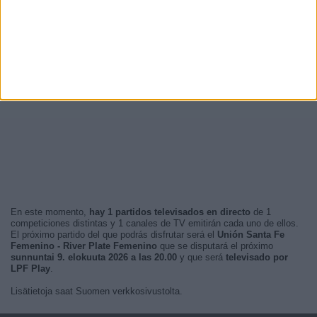
En este momento,
hay 1 partidos televisados en directo
de 1
competiciones distintas y 1 canales de TV emitirán cada uno de ellos.
El próximo partido del que podrás disfrutar será el
Unión Santa Fe
Femenino - River Plate Femenino
que se disputará el próximo
sunnuntai 9. elokuuta 2026 a las 20.00
y que será
televisado por
LPF Play
.
Lisätietoja saat Suomen verkkosivustolta.