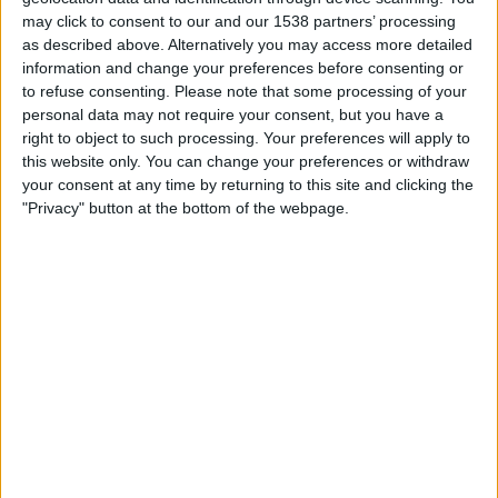
TELEVISIOITUNA SUOMI
may click to consent to our and our 1538 partners’ processing
as described above. Alternatively you may access more detailed
Tähän päivään mennessä
5.8.2026
ja siitä lähtien kun tämä verkkosivusto
information and change your preferences before consenting or
on kerännyt tilastotietoja siitä, milloin ja missä
Jalkapallo
joukkueen
San
to refuse consenting.
Please note that some processing of your
Luis FC
ottelut ovat televisioituneet
Suomi
, joka oli
15.3.2026
, voimme
personal data may not require your consent, but you have a
antaa seuraavat tiedot:
right to object to such processing. Your preferences will apply to
this website only. You can change your preferences or withdraw
17
your consent at any time by returning to this site and clicking the
"Privacy" button at the bottom of the webpage.
TV-LÄHETYKSET
17 Ilmaiset pelit
100%
0 Maksulliset pelit
0%
VIIMEISIN ILMAINEN PELI
Gimnasia LP Femenino - San Luis FC
2.8.2026 Primera A - Naiset por LPF Play
RANKING KANAVIEN MUKAAN