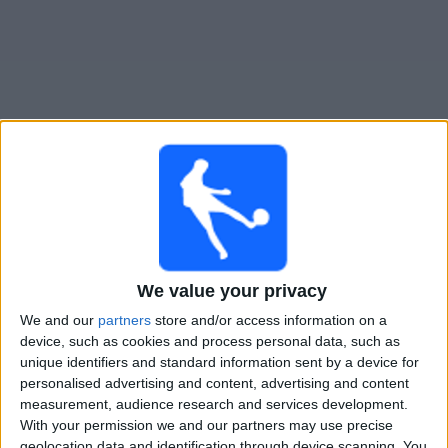
Widget
San Luis FC
televisioitujen otteluiden opas
Sunnuntai, 9.8.2026
21.00
Primera A - Naiset
We value your privacy
We and our
partners
store and/or access information on a
San Luis FC
device, such as cookies and process personal data, such as
Banfield Femenino
unique identifiers and standard information sent by a device for
LPF Play
personalised advertising and content, advertising and content
measurement, audience research and services development.
With your permission we and our partners may use precise
SAN LUIS FC JOUKKUEEN TILASTOTIEDOT
geolocation data and identification through device scanning. You