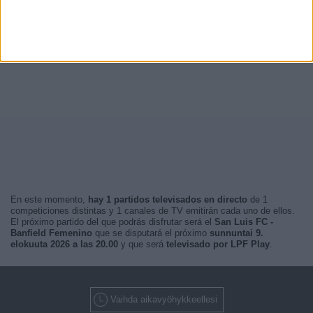
En este momento,
hay 1 partidos televisados en directo
de 1
competiciones distintas y 1 canales de TV emitirán cada uno de ellos.
El próximo partido del que podrás disfrutar será el
San Luis FC -
Banfield Femenino
que se disputará el próximo
sunnuntai 9.
elokuuta 2026 a las 20.00
y que será
televisado por LPF Play
.
Vaihda aikavyöhykkeellesi