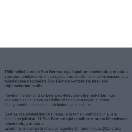
Tällä hetkellä ei ole Sao Bernardo-jalkapallon televisioituja otteluita
suorana lähetyksenä
, mutta näytämme sinulle historian viimeisimmistä
televisiossa näkyneistä Sao Bernardo-otteluista televisio-
ohjelmakartan avulla
.
Päivitämme tämän
Sao Bernardo-televisio-ohjelmakartan
, kun
saamme vahvistuksen virallisilta lähteiltä seuraavien suorana
lähetyksenä televisioitujen otteluiden ajankohdista.
Saattaa olla mielenkiintoista tietää, että tämän verkkosivun alusta
lähtien on julkaistu
37 Sao Bernardo-jalkapallon suorana lähetyksenä
televisioituja otteluita
.
Ensimmäinen julkaistu ottelu oli lauantai 14. tammikuuta 2023 ottelu