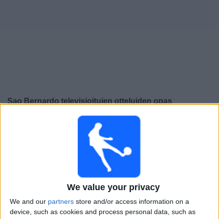
Widget
Sao Bernardo
televisioitujen otteluiden opas
×
Sao Bernardo:
Tällä hetkellä ei ole televisioituja pelejä.
Voit tarkistaa aiemmin televisioitujen otteluiden historian.
Sunnuntai, 23.2.2025
23.30
Campeonato Paulista
We value your privacy
Sao Bernardo
We and our
partners
store and/or access information on a
device, such as cookies and process personal data, such as
Sao Paulo