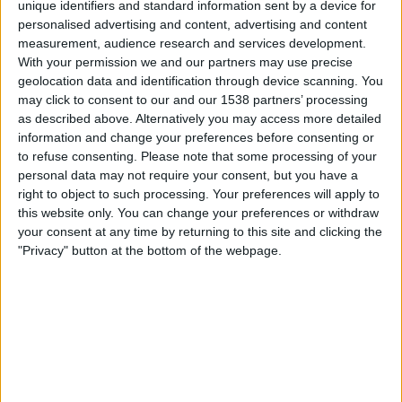
unique identifiers and standard information sent by a device for
Fanatiz (Katso suorana)
personalised advertising and content, advertising and content
measurement, audience research and services development.
Perjantai, 21.2.2025
With your permission we and our partners may use precise
geolocation data and identification through device scanning. You
02.35
Campeonato Paulista
may click to consent to our and our 1538 partners’ processing
as described above. Alternatively you may access more detailed
Portuguesa
information and change your preferences before consenting or
Sao Bernardo
to refuse consenting.
Please note that some processing of your
Fanatiz (Katso suorana)
personal data may not require your consent, but you have a
right to object to such processing. Your preferences will apply to
Sunnuntai, 16.2.2025
this website only. You can change your preferences or withdraw
your consent at any time by returning to this site and clicking the
21.00
Campeonato Paulista
"Privacy" button at the bottom of the webpage.
Sao Bernardo
Guarani
Fanatiz (Katso suorana)
Enemmän päiviä