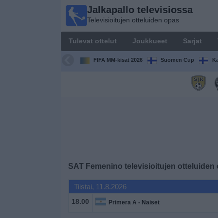
Jalkapallo televisiossa
Jalkapallo
Televisioitujen otteluiden opas
televisiossa
Televisioitujen
Tulevat ottelut
Joukkueet
Sarjat
otteluiden opas
FIFA MM-kisat 2026
Suomen Cup
Ka
Tulevat
ottelut
Joukkueet
Sarjat
TV-
SAT Femenino
televisioitujen otteluiden
kanavat
Tiistai, 11.8.2026
Uutiset
18.00
Primera A - Naiset