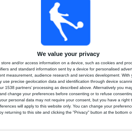
1
2
15
KILPAILUT
VS Talleres
VASTUSTAJAT
Córdoba
Femenino
RANKING KILPAILUJEN MUKAAN
Primera A - Naiset
17 (100%)
We value your privacy
Näytä täydellinen ranking
store and/or access information on a device, such as cookies and pro
ifiers and standard information sent by a device for personalised adver
tent measurement, audience research and services development.
With 
 use precise geolocation data and identification through device scanni
ur 1538 partners’ processing as described above. Alternatively you m
 and change your preferences before consenting or to refuse consentin
LIT VIIKONPÄIVIEN MUKAAN
our personal data may not require your consent, but you have a right t
IKKO
TORSTAI
PERJANTAI
LAUANTAI
SUKUPUOLI
ferences will apply to this website only. You can change your preferen
-
3
4
7
y returning to this site and clicking the "Privacy" button at the bottom
6%
- %
17,65%
23,53%
41,18%