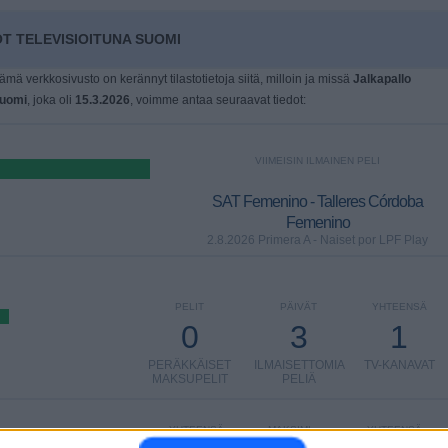
T TELEVISIOITUNA SUOMI
tämä verkkosivusto on kerännyt tilastotietoja siitä, milloin ja missä
Jalkapallo
uomi
, joka oli
15.3.2026
, voimme antaa seuraavat tiedot:
VIIMEISIN ILMAINEN PELI
SAT Femenino - Talleres Córdoba
Femenino
2.8.2026 Primera A - Naiset por LPF Play
PELIT
PÄIVÄT
YHTEENSÄ
0
3
1
PERÄKKÄISET
ILMAISETTOMIA
TV-KANAVAT
MAKSUPELIT
PELIÄ
YHTEENSÄ
MAKSIMI
YHTEENSÄ