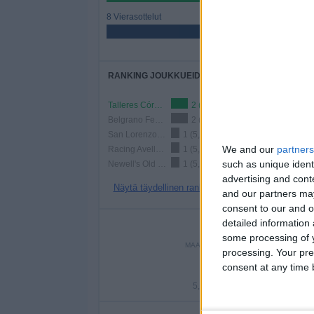
8 Vierasottelut
47,06%
RANKING JOUKKUEIDEN MUKAAN
Talleres Córdoba Femenino
2 (11,76%)
Belgrano Femenino
2 (11,76%)
San Lorenzo Femenino
1 (5,88%)
We and our
partners
Racing Avellaneda Femenino
1 (5,88%)
such as unique ident
Newell's Old Boys Femenino
1 (5,88%)
advertising and con
Näytä täydellinen ranking
and our partners may
consent to our and o
detailed information
PE
some processing of y
MAANANTAI
TIISTAI
KESKIVI
processing. Your pre
1
-
2
consent at any time b
5,88%
- %
11,7