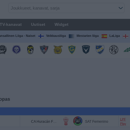
TV-kanavat
Uutiset
Widget
nsallinen Liiga - Naiset
Veikkausliiga
Mestarien liiga
LaLiga
 opas
LPF
CA Huracán Femenino
SAT Femenino
Play