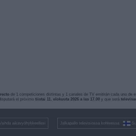
recto
de 1 competiciones distintas y 1 canales de TV emitirán cada uno de ell
isputará el próximo
tiistai 11. elokuuta 2026 a las 17.00
y que será
televis
Vaihda aikavyöhykkeellesi
Jalkapallo televisiossa kohteessa
S