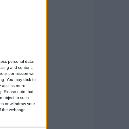
cess personal data,
tising and content,
your permission we
ng. You may click to
ay access more
g.
Please note that
o object to such
ces or withdraw your
 of the webpage.