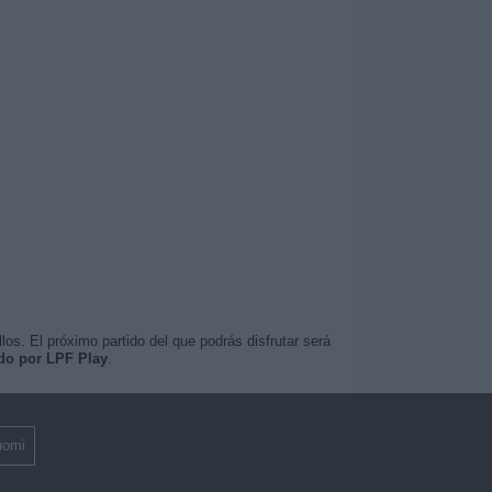
os. El próximo partido del que podrás disfrutar será
ado por LPF Play
.
uomi