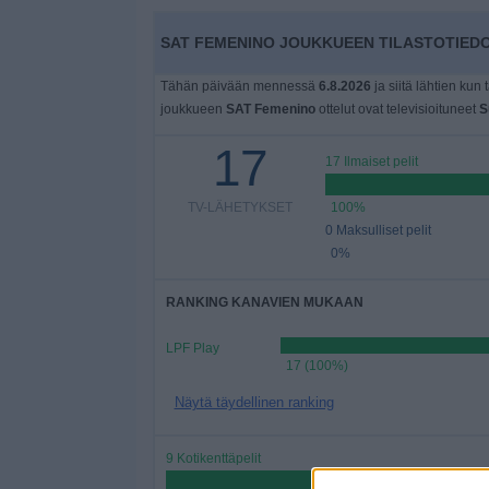
Widget
SAT FEMENINO JOUKKUEEN TILASTOTIEDO
Tähän päivään mennessä
6.8.2026
ja siitä lähtien kun 
joukkueen
SAT Femenino
ottelut ovat televisioituneet
S
17
17 Ilmaiset pelit
TV-LÄHETYKSET
100%
0 Maksulliset pelit
0%
RANKING KANAVIEN MUKAAN
LPF Play
17 (100%)
Näytä täydellinen ranking
9 Kotikenttäpelit
52,94%