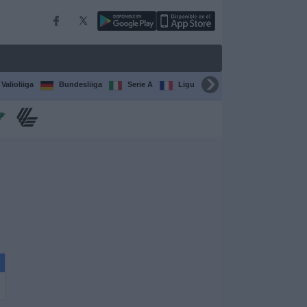
Valioliiga
Bundesliiga
Serie A
Ligue 1
Sarjat