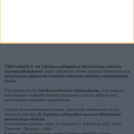
Tällä hetkellä ei ole Cambuur-jalkapallon televisioituja otteluita
suorana lähetyksenä
, mutta näytämme sinulle historian viimeisimmistä
televisiossa näkyneistä Cambuur-otteluista televisio-ohjelmakartan
avulla
.
Päivitämme tämän
Cambuur-televisio-ohjelmakartan
, kun saamme
vahvistuksen virallisilta lähteiltä seuraavien suorana lähetyksenä
televisioitujen otteluiden ajankohdista.
Saattaa olla mielenkiintoista tietää, että tämän verkkosivun alusta
lähtien on julkaistu
11 Cambuur-jalkapallon suorana lähetyksenä
televisioituja otteluita
.
Ensimmäinen julkaistu ottelu oli sunnuntai 3. huhtikuuta 2022 ottelu
Cambuur - Nijmegen välillä.
Kanava, jolla on televisioitu eniten Cambuur-otteluita suorana