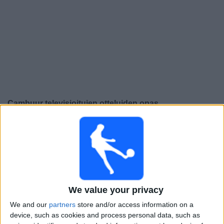
Widget
Cambuur
televisioitujen otteluiden opas
×
Cambuur:
Tällä hetkellä ei ole televisioituja pelejä. Voit
tarkistaa aiemmin televisioitujen otteluiden historian.
Perjantai, 2.5.2025
21.00
Eerste Divisie
We value your privacy
We and our
partners
store and/or access information on a
Den Haag
device, such as cookies and process personal data, such as
Cambuur