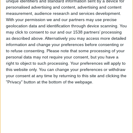
unique identifiers and standard information sent by a device for
VeikkausTV
personalised advertising and content, advertising and content
measurement, audience research and services development.
Perjantai, 18.4.2025
With your permission we and our partners may use precise
geolocation data and identification through device scanning. You
21.00
Eerste Divisie
may click to consent to our and our 1538 partners’ processing
as described above. Alternatively you may access more detailed
Helmond
information and change your preferences before consenting or
Cambuur
to refuse consenting.
Please note that some processing of your
VeikkausTV
personal data may not require your consent, but you have a
right to object to such processing. Your preferences will apply to
this website only. You can change your preferences or withdraw
Maanantai, 10.3.2025
your consent at any time by returning to this site and clicking the
21.00
Eerste Divisie
"Privacy" button at the bottom of the webpage.
Cambuur
Dordrecht
VeikkausTV
Enemmän päiviä