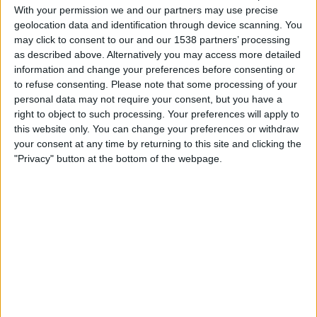
19.30
Championship
With your permission we and our partners may use precise
geolocation data and identification through device scanning. You
Sheffield Utd
may click to consent to our and our 1538 partners’ processing
as described above. Alternatively you may access more detailed
Birmingham
information and change your preferences before consenting or
Viaplay.fi
V Sport2 Suomi
to refuse consenting.
Please note that some processing of your
personal data may not require your consent, but you have a
right to object to such processing. Your preferences will apply to
SHEFFIELD UTD JOUKKUEEN TILASTOTIEDOT
this website only. You can change your preferences or withdraw
TELEVISIOITUNA SUOMI
your consent at any time by returning to this site and clicking the
"Privacy" button at the bottom of the webpage.
Tähän päivään mennessä
6.8.2026
ja siitä lähtien kun tämä verkkosivusto
on kerännyt tilastotietoja siitä, milloin ja missä
Jalkapallo
joukkueen
Sheffield Utd
ottelut ovat televisioituneet
Suomi
, joka oli
9.4.2022
, voimme
antaa seuraavat tiedot:
111
TV-LÄHETYKSET
0 Ilmaiset pelit
0%