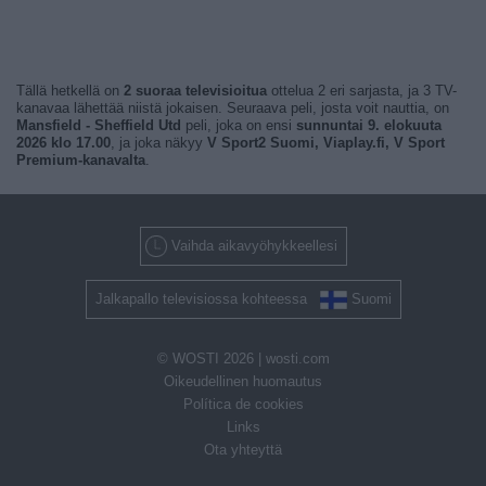
Tällä hetkellä on
2 suoraa televisioitua
ottelua 2 eri sarjasta, ja 3 TV-
kanavaa lähettää niistä jokaisen. Seuraava peli, josta voit nauttia, on
Mansfield - Sheffield Utd
peli, joka on ensi
sunnuntai 9. elokuuta
2026 klo 17.00
, ja joka näkyy
V Sport2 Suomi, Viaplay.fi, V Sport
Premium-kanavalta
.
Vaihda aikavyöhykkeellesi
Jalkapallo televisiossa kohteessa
Suomi
© WOSTI 2026 |
wosti.com
Oikeudellinen huomautus
Política de cookies
Links
Ota yhteyttä