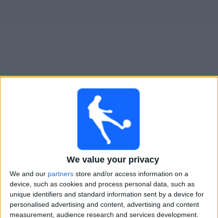
Widget
Sheffield Utd
televisioitujen otteluiden opas
Sunnuntai, 9.8.2026
18.00
Valioliiga Cup
Mansfield
We value your privacy
Sheffield Utd
We and our
partners
store and/or access information on a
V Sport2 Suomi
Viaplay.fi
V Sport Premium
device, such as cookies and process personal data, such as
unique identifiers and standard information sent by a device for
personalised advertising and content, advertising and content
Lauantai, 15.8.2026
measurement, audience research and services development.