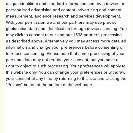
unique identifiers and standard information sent by a device for
DAZN Ilmainen (Katso livenä)
FIFA+
personalised advertising and content, advertising and content
measurement, audience research and services development.
Lauantai, 9.5.2026
With your permission we and our partners may use precise
geolocation data and identification through device scanning. You
20.30
Ligue 3
may click to consent to our and our 1538 partners’ processing
Stade Briochin
as described above. Alternatively you may access more detailed
information and change your preferences before consenting or
Quevilly Rouen
to refuse consenting.
Please note that some processing of your
DAZN Ilmainen (Katso livenä)
FIFA+
personal data may not require your consent, but you have a
right to object to such processing. Your preferences will apply to
Perjantai, 1.5.2026
this website only. You can change your preferences or withdraw
your consent at any time by returning to this site and clicking the
20.30
Ligue 3
"Privacy" button at the bottom of the webpage.
Aubagne FC
Stade Briochin
DAZN Ilmainen (Katso livenä)
FIFA+
Enemmän päiviä