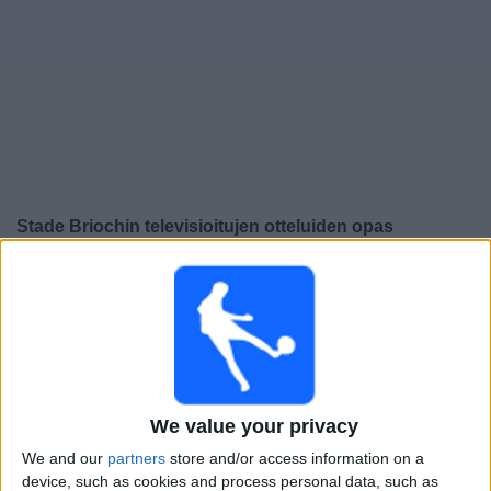
Widget
Stade Briochin
televisioitujen otteluiden opas
×
Stade Briochin:
Tällä hetkellä ei ole televisioituja pelejä.
Voit tarkistaa aiemmin televisioitujen otteluiden historian.
Perjantai, 15.5.2026
20.30
Ligue 3
We value your privacy
Versailles
We and our
partners
store and/or access information on a
Stade Briochin
device, such as cookies and process personal data, such as