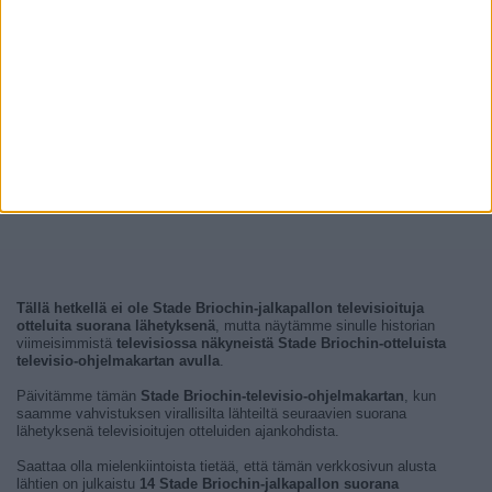
Tällä hetkellä ei ole Stade Briochin-jalkapallon televisioituja
otteluita suorana lähetyksenä
, mutta näytämme sinulle historian
viimeisimmistä
televisiossa näkyneistä Stade Briochin-otteluista
televisio-ohjelmakartan avulla
.
Päivitämme tämän
Stade Briochin-televisio-ohjelmakartan
, kun
saamme vahvistuksen virallisilta lähteiltä seuraavien suorana
lähetyksenä televisioitujen otteluiden ajankohdista.
Saattaa olla mielenkiintoista tietää, että tämän verkkosivun alusta
lähtien on julkaistu
14 Stade Briochin-jalkapallon suorana