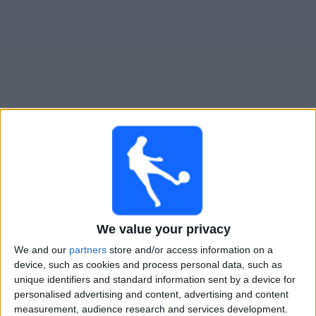
Widget
Swansea
televisioitujen otteluiden opas
Lauantai, 15.8.2026
17.00
Championship
Stoke
We value your privacy
Swansea
We and our
partners
store and/or access information on a
device, such as cookies and process personal data, such as
Viaplay.fi
V Sport2 Suomi
unique identifiers and standard information sent by a device for
personalised advertising and content, advertising and content
Lauantai, 22.8.2026
measurement, audience research and services development.