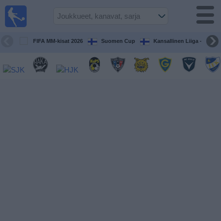
Jalkapallo
televisiossa
Televisioitujen
FIFA MM-kisat 2026
Suomen Cup
Kansallinen Liiga - Naiset
otteluiden opas
Tulevat
ottelut
Joukkueet
Sarjat
TV-
kanavat
Uutiset