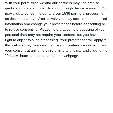
With your permission we and our partners may use precise
17.00
Championship
geolocation data and identification through device scanning. You
may click to consent to our and our 1538 partners’ processing
Swansea
as described above. Alternatively you may access more detailed
Sheffield Utd
information and change your preferences before consenting or
Viaplay.fi
to refuse consenting.
Please note that some processing of your
personal data may not require your consent, but you have a
right to object to such processing. Your preferences will apply to
SWANSEA JOUKKUEEN TILASTOTIEDOT TELEVISIOITUNA
this website only. You can change your preferences or withdraw
SUOMI
your consent at any time by returning to this site and clicking the
"Privacy" button at the bottom of the webpage.
Tähän päivään mennessä
8.8.2026
ja siitä lähtien kun tämä verkkosivusto
on kerännyt tilastotietoja siitä, milloin ja missä
Jalkapallo
joukkueen
Swansea
ottelut ovat televisioituneet
Suomi
, joka oli
9.4.2022
, voimme
antaa seuraavat tiedot:
44
TV-LÄHETYKSET
0 Ilmaiset pelit
0%