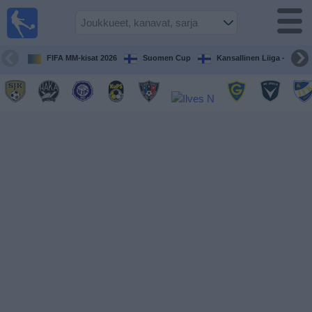
Jalkapallo
televisiossa
Televisioitujen
FIFA MM-kisat 2026
Suomen Cup
Kansallinen Liiga - Naiset
otteluiden opas
Tulevat
ottelut
Joukkueet
Sarjat
TV-
kanavat
Uutiset