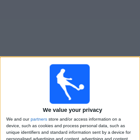
Widget
Tottenham Academy
televisioitujen otteluiden opas
×
Tottenham Academy:
Tällä hetkellä ei ole televisioituja
pelejä. Voit tarkistaa aiemmin televisioitujen otteluiden
historian.
We value your privacy
Keskiviikko, 4.2.2026
We and our
partners
store and/or access information on a
19.00
UEFA Youth League
device, such as cookies and process personal data, such as
1/16-finaali
unique identifiers and standard information sent by a device for
personalised advertising and content, advertising and content