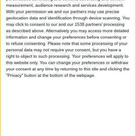
Real Betis Academy
measurement, audience research and services development.
Tottenham Academy
With your permission we and our partners may use precise
UEFA TV
geolocation data and identification through device scanning. You
may click to consent to our and our 1538 partners’ processing
as described above. Alternatively you may access more detailed
Keskiviikko, 22.10.2025
information and change your preferences before consenting or
15.00
UEFA Youth League
to refuse consenting.
Please note that some processing of your
Liigavaihe
personal data may not require your consent, but you have a
right to object to such processing. Your preferences will apply to
AS Monaco Academy
this website only. You can change your preferences or withdraw
Tottenham Academy
your consent at any time by returning to this site and clicking the
"Privacy" button at the bottom of the webpage.
UEFA TV
TOTTENHAM ACADEMY JOUKKUEEN TILASTOTIEDOT
TELEVISIOITUNA SUOMI
Tähän päivään mennessä
8.8.2026
ja siitä lähtien kun tämä verkkosivusto
on kerännyt tilastotietoja siitä, milloin ja missä
Jalkapallo
joukkueen
Tottenham Academy
ottelut ovat televisioituneet
Suomi
, joka oli
22.10.2025
, voimme antaa seuraavat tiedot: