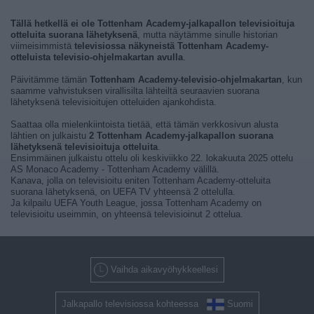
Tällä hetkellä ei ole Tottenham Academy-jalkapallon televisioituja
otteluita suorana lähetyksenä
, mutta näytämme sinulle historian
viimeisimmistä
televisiossa näkyneistä Tottenham Academy-
otteluista televisio-ohjelmakartan avulla
.
Päivitämme tämän
Tottenham Academy-televisio-ohjelmakartan
, kun
saamme vahvistuksen virallisilta lähteiltä seuraavien suorana
lähetyksenä televisioitujen otteluiden ajankohdista.
Saattaa olla mielenkiintoista tietää, että tämän verkkosivun alusta
lähtien on julkaistu
2 Tottenham Academy-jalkapallon suorana
lähetyksenä televisioituja otteluita
.
Ensimmäinen julkaistu ottelu oli keskiviikko 22. lokakuuta 2025 ottelu
AS Monaco Academy - Tottenham Academy välillä.
Kanava, jolla on televisioitu eniten Tottenham Academy-otteluita
suorana lähetyksenä, on UEFA TV yhteensä 2 ottelulla.
Ja kilpailu UEFA Youth League, jossa Tottenham Academy on
televisioitu useimmin, on yhteensä televisioinut 2 ottelua.
Vaihda aikavyöhykkeellesi
Jalkapallo televisiossa kohteessa
Suomi