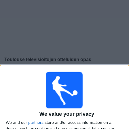
Widget
Toulouse
televisioitujen otteluiden opas
×
Toulouse:
Tällä hetkellä ei ole televisioituja pelejä. Voit
tarkistaa aiemmin televisioitujen otteluiden historian.
Sunnuntai, 17.5.2026
22.00
Ligue 1
We value your privacy
Nantes
We and our
partners
store and/or access information on a
Toulouse
device, such as cookies and process personal data, such as