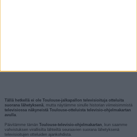
Tällä hetkellä ei ole Toulouse-jalkapallon televisioituja otteluita
suorana lähetyksenä
, mutta näytämme sinulle historian viimeisimmistä
televisiossa näkyneistä Toulouse-otteluista televisio-ohjelmakartan
avulla
.
Päivitämme tämän
Toulouse-televisio-ohjelmakartan
, kun saamme
vahvistuksen virallisilta lähteiltä seuraavien suorana lähetyksenä
televisioitujen otteluiden ajankohdista.