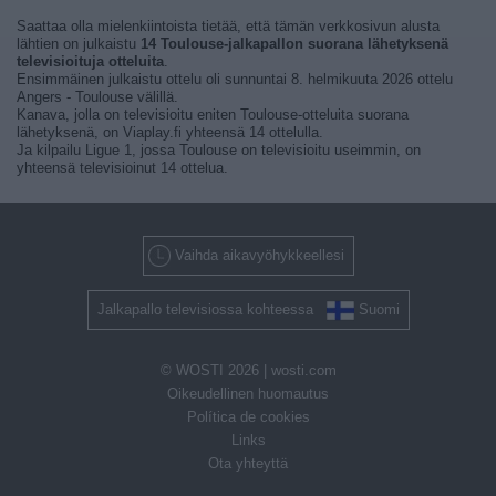
Saattaa olla mielenkiintoista tietää, että tämän verkkosivun alusta
lähtien on julkaistu
14 Toulouse-jalkapallon suorana lähetyksenä
televisioituja otteluita
.
Ensimmäinen julkaistu ottelu oli sunnuntai 8. helmikuuta 2026 ottelu
Angers - Toulouse välillä.
Kanava, jolla on televisioitu eniten Toulouse-otteluita suorana
lähetyksenä, on Viaplay.fi yhteensä 14 ottelulla.
Ja kilpailu Ligue 1, jossa Toulouse on televisioitu useimmin, on
yhteensä televisioinut 14 ottelua.
Vaihda aikavyöhykkeellesi
Jalkapallo televisiossa kohteessa
Suomi
© WOSTI 2026 |
wosti.com
Oikeudellinen huomautus
Política de cookies
Links
Ota yhteyttä