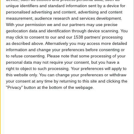
Viaplay.fi
unique identifiers and standard information sent by a device for
personalised advertising and content, advertising and content
measurement, audience research and services development.
Sunnuntai, 10.5.2026
With your permission we and our partners may use precise
22.00
Ligue 1
geolocation data and identification through device scanning. You
may click to consent to our and our 1538 partners’ processing
Toulouse
as described above. Alternatively you may access more detailed
Lyon
information and change your preferences before consenting or
to refuse consenting.
Please note that some processing of your
Viaplay.fi
personal data may not require your consent, but you have a
right to object to such processing. Your preferences will apply to
Sunnuntai, 3.5.2026
this website only. You can change your preferences or withdraw
18.15
your consent at any time by returning to this site and clicking the
Ligue 1
"Privacy" button at the bottom of the webpage.
Strasbourg
Toulouse
V Sport1 Suomi
Viaplay.fi
Enemmän päiviä