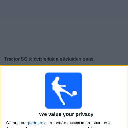
Widget
Tractor SC
televisioitujen otteluiden opas
×
Tractor SC:
Tällä hetkellä ei ole televisioituja pelejä. Voit
tarkistaa aiemmin televisioitujen otteluiden historian.
Tiistai, 14.4.2026
17.45
AFC Champions League
We value your privacy
Tractor SC
We and our
partners
store and/or access information on a
Shabab Al Ahli