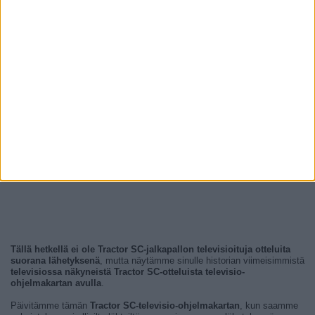
Tällä hetkellä ei ole Tractor SC-jalkapallon televisioituja otteluita
suorana lähetyksenä
, mutta näytämme sinulle historian viimeisimmistä
televisiossa näkyneistä Tractor SC-otteluista televisio-
ohjelmakartan avulla
.
Päivitämme tämän
Tractor SC-televisio-ohjelmakartan
, kun saamme