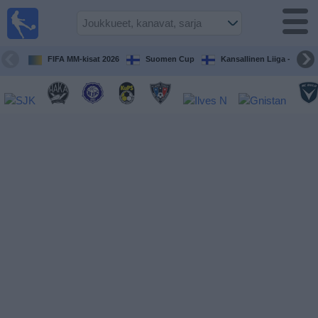
Jalkapallo
televisiossa
Televisioitujen
FIFA MM-kisat 2026
Suomen Cup
Kansallinen Liiga - Naiset
otteluiden opas
Tulevat
ottelut
Joukkueet
Sarjat
TV-
kanavat
Uutiset