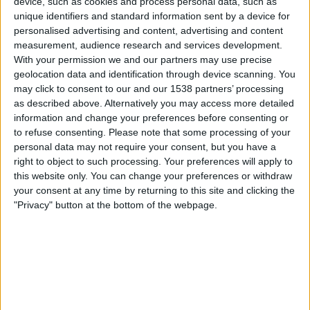
device, such as cookies and process personal data, such as
VeikkausTV
unique identifiers and standard information sent by a device for
personalised advertising and content, advertising and content
Tiistai, 17.2.2026
measurement, audience research and services development.
With your permission we and our partners may use precise
18.00
AFC Champions League
geolocation data and identification through device scanning. You
may click to consent to our and our 1538 partners’ processing
Al Gharafa
as described above. Alternatively you may access more detailed
Tractor SC
information and change your preferences before consenting or
The AFC Hub YouTube
VeikkausTV
to refuse consenting.
Please note that some processing of your
personal data may not require your consent, but you have a
right to object to such processing. Your preferences will apply to
Tiistai, 10.2.2026
this website only. You can change your preferences or withdraw
02.00
AFC Champions League
your consent at any time by returning to this site and clicking the
"Privacy" button at the bottom of the webpage.
Tractor SC
Al Sadd
The AFC Hub YouTube
VeikkausTV
TRACTOR SC JOUKKUEEN TILASTOTIEDOT
TELEVISIOITUNA SUOMI