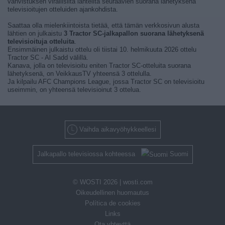
vahvistuksen virallisilta lähteiltä seuraavien suorana lähetyksenä
televisioitujen otteluiden ajankohdista.
Saattaa olla mielenkiintoista tietää, että tämän verkkosivun alusta
lähtien on julkaistu
3 Tractor SC-jalkapallon suorana lähetyksenä
televisioituja otteluita
.
Ensimmäinen julkaistu ottelu oli tiistai 10. helmikuuta 2026 ottelu
Tractor SC - Al Sadd välillä.
Kanava, jolla on televisioitu eniten Tractor SC-otteluita suorana
lähetyksenä, on VeikkausTV yhteensä 3 ottelulla.
Ja kilpailu AFC Champions League, jossa Tractor SC on televisioitu
useimmin, on yhteensä televisioinut 3 ottelua.
Vaihda aikavyöhykkeellesi
Jalkapallo televisiossa kohteessa
Suomi
© WOSTI 2026 |
wosti.com
Oikeudellinen huomautus
Política de cookies
Links
Ota yhteyttä