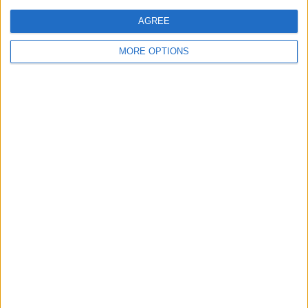
AGREE
Joukkueet ranking mukaan vieraspelien määrään
MORE OPTIONS
Saksa
3 (30%)
Ranska
1 (10%)
Japani
1 (10%)
Ukraina
1 (10%)
Itävalta
1 (10%)
Näytä täydellinen ranking
PELIT VIIKONPÄIVIEN MUKAAN
MAANANTAI
TIISTAI
KESKIVIIKKO
TORSTAI
PERJANTAI
1
3
-
-
6
10%
30%
- %
- %
60%
LAUANTAI
SUKUPUOLI
-
-