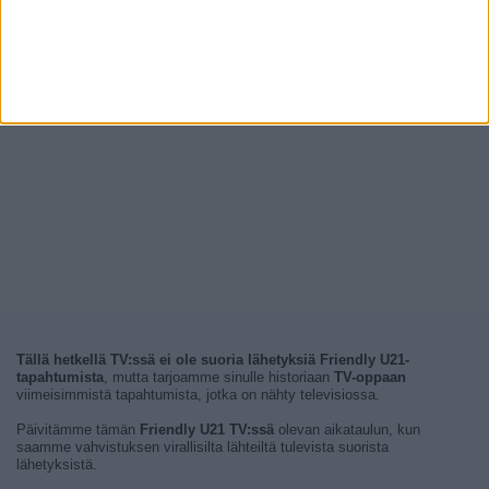
Tällä hetkellä TV:ssä ei ole suoria lähetyksiä Friendly U21-
tapahtumista
, mutta tarjoamme sinulle historiaan
TV-oppaan
viimeisimmistä tapahtumista, jotka on nähty televisiossa.
Päivitämme tämän
Friendly U21 TV:ssä
olevan aikataulun, kun
saamme vahvistuksen virallisilta lähteiltä tulevista suorista
lähetyksistä.