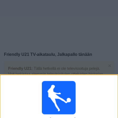
Widget
Friendly U21 TV-aikataulu, Jalkapallo tänään
×
Friendly U21:
Tällä hetkellä ei ole televisioituja pelejä.
Voit tarkistaa aiemmin televisioitujen otteluiden historian.
Tiistai, 9.6.2026
19.00
Friendly U21
Moldova
Georgia