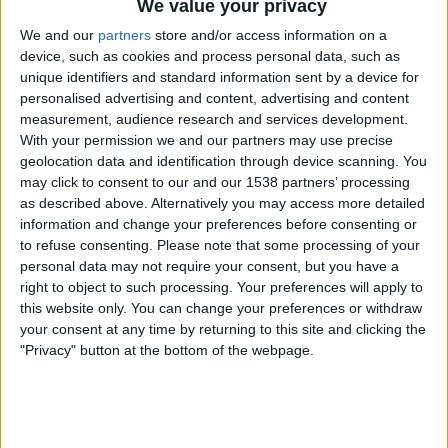
We value your privacy
VeikkausTV
We and our
partners
store and/or access information on a
device, such as cookies and process personal data, such as
unique identifiers and standard information sent by a device for
FRIENDLY U21 TILASTOT TV:SSÄ SUOMI
personalised advertising and content, advertising and content
Tänään,
8.8.2026
, ja siitä lähtien, kun tämä verkkosivusto alkoi kerätä
measurement, audience research and services development.
tilastotietoja siitä, milloin ja missä
Jalkapallo
kilpailun
Friendly U21
ottelut
With your permission we and our partners may use precise
lähetetään
Suomi
, joka oli
23.9.2022
, voimme antaa seuraavat tiedot:
geolocation data and identification through device scanning. You
may click to consent to our and our 1538 partners’ processing
10
as described above. Alternatively you may access more detailed
information and change your preferences before consenting or
to refuse consenting.
Please note that some processing of your
TV-LÄHETYKSET
personal data may not require your consent, but you have a
9 Ilmaiset pelit
right to object to such processing. Your preferences will apply to
90%
this website only. You can change your preferences or withdraw
1 Maksulliset pelit
your consent at any time by returning to this site and clicking the
10%
"Privacy" button at the bottom of the webpage.
ENITEN TOISTETTU OTTELU
Saksa - Ranska
1