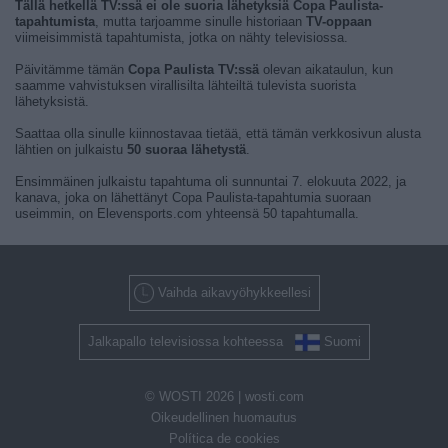
Tällä hetkellä TV:ssä ei ole suoria lähetyksiä Copa Paulista-
tapahtumista
, mutta tarjoamme sinulle historiaan
TV-oppaan
viimeisimmistä tapahtumista, jotka on nähty televisiossa.
Päivitämme tämän
Copa Paulista TV:ssä
olevan aikataulun, kun
saamme vahvistuksen virallisilta lähteiltä tulevista suorista
lähetyksistä.
Saattaa olla sinulle kiinnostavaa tietää, että tämän verkkosivun alusta
lähtien on julkaistu
50 suoraa lähetystä
.
Ensimmäinen julkaistu tapahtuma oli sunnuntai 7. elokuuta 2022, ja
kanava, joka on lähettänyt Copa Paulista-tapahtumia suoraan
useimmin, on Elevensports.com yhteensä 50 tapahtumalla.
Vaihda aikavyöhykkeellesi
Jalkapallo televisiossa kohteessa
Suomi
© WOSTI 2026 |
wosti.com
Oikeudellinen huomautus
Política de cookies