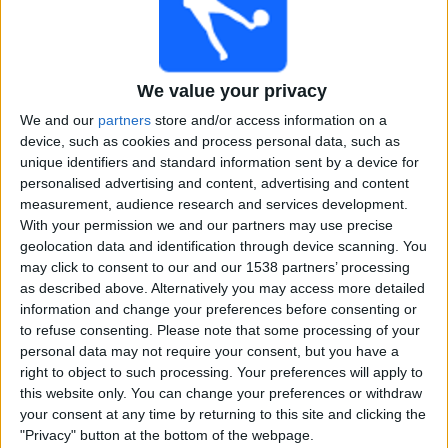
XV Piracicaba
Elevensports.com
Lauantai, 8.10.2022
We value your privacy
21.00
Copa Paulista
We and our
partners
store and/or access information on a
Finaali
device, such as cookies and process personal data, such as
unique identifiers and standard information sent by a device for
XV Piracicaba
personalised advertising and content, advertising and content
Marília AC
measurement, audience research and services development.
With your permission we and our partners may use precise
Elevensports.com
geolocation data and identification through device scanning. You
may click to consent to our and our 1538 partners’ processing
Lauantai, 1.10.2022
as described above. Alternatively you may access more detailed
information and change your preferences before consenting or
21.00
Copa Paulista
to refuse consenting.
Please note that some processing of your
Välierät
personal data may not require your consent, but you have a
right to object to such processing. Your preferences will apply to
XV Piracicaba
this website only. You can change your preferences or withdraw
São Caetano
your consent at any time by returning to this site and clicking the
Elevensports.com
"Privacy" button at the bottom of the webpage.