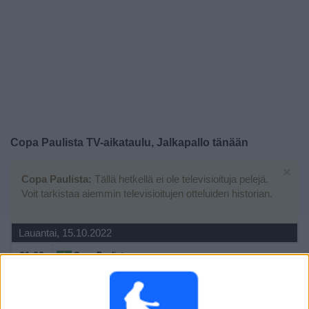
Widget
Copa Paulista TV-aikataulu, Jalkapallo tänään
×
Copa Paulista:
Tällä hetkellä ei ole televisioituja pelejä.
Voit tarkistaa aiemmin televisioitujen otteluiden historian.
Lauantai, 15.10.2022
21.00
Copa Paulista
Finaali
Marília AC