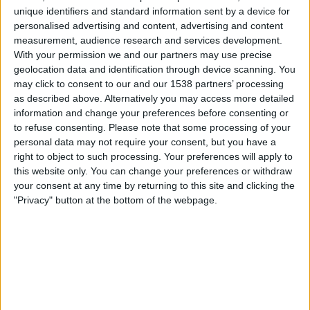
unique identifiers and standard information sent by a device for
Deportivo LSM
personalised advertising and content, advertising and content
Antel TV Internacional
measurement, audience research and services development.
With your permission we and our partners may use precise
geolocation data and identification through device scanning. You
DIVISIONAL C TILASTOT TV:SSÄ SUOMI
may click to consent to our and our 1538 partners’ processing
as described above. Alternatively you may access more detailed
Tänään,
7.8.2026
, ja siitä lähtien, kun tämä verkkosivusto alkoi kerätä
information and change your preferences before consenting or
tilastotietoja siitä, milloin ja missä
Jalkapallo
kilpailun
Divisional C
ottelut
to refuse consenting.
Please note that some processing of your
lähetetään
Suomi
, joka oli
28.7.2026
, voimme antaa seuraavat tiedot:
personal data may not require your consent, but you have a
1
right to object to such processing. Your preferences will apply to
this website only. You can change your preferences or withdraw
your consent at any time by returning to this site and clicking the
TV-LÄHETYKSET
"Privacy" button at the bottom of the webpage.
1 Ilmaiset pelit
100%
0 Maksulliset pelit
0%
ENITEN TOISTETTU OTTELU
Durazno FC - Deportivo LSM