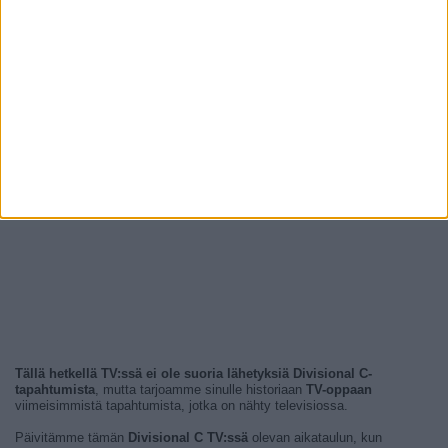
Tällä hetkellä TV:ssä ei ole suoria lähetyksiä Divisional C-
tapahtumista
, mutta tarjoamme sinulle historiaan
TV-oppaan
viimeisimmistä tapahtumista, jotka on nähty televisiossa.
Päivitämme tämän
Divisional C TV:ssä
olevan aikataulun, kun