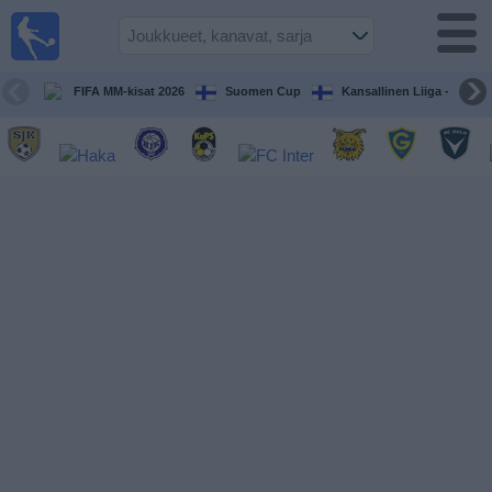
Jalkapallo
televisiossa
Televisioitujen
FIFA MM-kisat 2026
Suomen Cup
Kansallinen Liiga - Naiset
otteluiden opas
Tulevat
ottelut
Joukkueet
Sarjat
TV-
kanavat
Uutiset