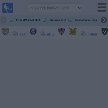
Jalkapallo
televisiossa
Televisioitujen
FIFA MM-kisat 2026
Suomen Cup
Kansallinen Liiga - Naiset
otteluiden opas
Tulevat
ottelut
Joukkueet
Sarjat
TV-
kanavat
Uutiset