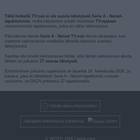
Tällä hetkellä TV:ssä ei ole suoria lähetyksiä Serie A - Naiset-
tapahtumista
, mutta tarjoamme sinulle historiaan
TV-oppaan
viimeisimmistä tapahtumista, jotka on nähty televisiossa.
Päivitämme tämän
Serie A - Naiset TV:ssä
olevan aikataulun, kun
saamme vahvistuksen virallisilta lähteiltä tulevista suorista
lähetyksistä.
Saattaa olla sinulle kiinnostavaa tietää, että tämän verkkosivun alusta
lähtien on julkaistu
37 suoraa lähetystä
.
Ensimmäinen julkaistu tapahtuma oli lauantai 14. helmikuuta 2026, ja
kanava, joka on lähettänyt Serie A - Naiset-tapahtumia suoraan
useimmin, on DAZN yhteensä 37 tapahtumalla.
Vaihda aikavyöhykkeellesi
Jalkapallo televisiossa kohteessa
Suomi
© WOSTI 2026 |
wosti.com