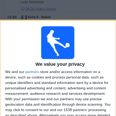
Lazio Femminile
DAZN (Katso livenä)
19.00
Serie A - Naiset
Parma N
Juventus Naiset
DAZN (Katso livenä)
Lauantai, 16.5.2026
16.00
Serie A - Naiset
We value your privacy
We and our
partners
store and/or access information on a
AS Roma Naiset
device, such as cookies and process personal data, such as
Genoa Femminile
unique identifiers and standard information sent by a device for
DAZN (Katso livenä)
personalised advertising and content, advertising and content
measurement, audience research and services development.
19.00
Serie A - Naiset
With your permission we and our partners may use precise
geolocation data and identification through device scanning. You
Inter Milan Naiset
may click to consent to our and our 1538 partners’ processing
Como N
as described above. Alternatively you may access more detailed