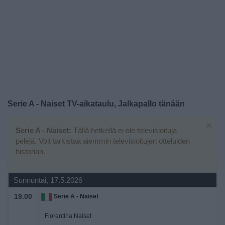
Widget
Serie A - Naiset TV-aikataulu, Jalkapallo tänään
×
Serie A - Naiset:
Tällä hetkellä ei ole televisioituja
pelejä. Voit tarkistaa aiemmin televisioitujen otteluiden
historian.
Sunnuntai, 17.5.2026
19.00
Serie A - Naiset
Fiorentina Naiset