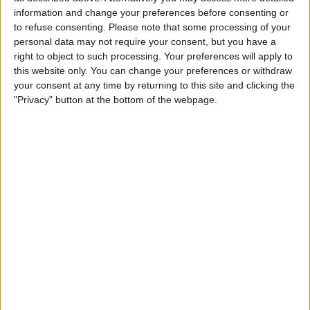
DAZN (Katso livenä)
information and change your preferences before consenting or
to refuse consenting.
Please note that some processing of your
Sunnuntai, 10.5.2026
personal data may not require your consent, but you have a
right to object to such processing. Your preferences will apply to
13.30
Serie A - Naiset
this website only. You can change your preferences or withdraw
your consent at any time by returning to this site and clicking the
AC Milan Naiset
"Privacy" button at the bottom of the webpage.
Parma N
DAZN (Katso livenä)
16.00
Serie A - Naiset
Juventus Naiset
Inter Milan Naiset
DAZN (Katso livenä)
16.00
Serie A - Naiset
Sassuolo Naiset
AS Roma Naiset
DAZN (Katso livenä)