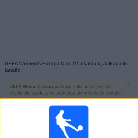
Widget
UEFA Women's Europa Cup TV-aikataulu, Jalkapallo
tänään
×
UEFA Women's Europa Cup:
Tällä hetkellä ei ole
televisioituja pelejä. Voit tarkistaa aiemmin televisioitujen
otteluiden historian.
Perjantai, 1.5.2026
17.00
UEFA Women's Europa Cup
Finaali