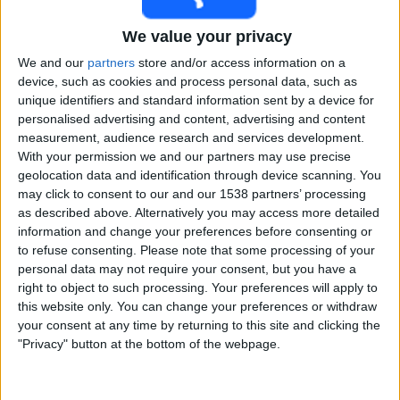
BK Häcken Naiset
We value your privacy
Hammarby Kvinnor
We and our
partners
store and/or access information on a
UEFA TV
device, such as cookies and process personal data, such as
unique identifiers and standard information sent by a device for
Lauantai, 25.4.2026
personalised advertising and content, advertising and content
measurement, audience research and services development.
16.00
UEFA Women's Europa Cup
With your permission we and our partners may use precise
Finaali
geolocation data and identification through device scanning. You
may click to consent to our and our 1538 partners’ processing
Hammarby Kvinnor
as described above. Alternatively you may access more detailed
BK Häcken Naiset
information and change your preferences before consenting or
UEFA TV
to refuse consenting.
Please note that some processing of your
personal data may not require your consent, but you have a
right to object to such processing. Your preferences will apply to
UEFA WOMEN'S EUROPA CUP TILASTOT TV:SSÄ SUOMI
this website only. You can change your preferences or withdraw
your consent at any time by returning to this site and clicking the
Tänään,
7.8.2026
, ja siitä lähtien, kun tämä verkkosivusto alkoi kerätä
"Privacy" button at the bottom of the webpage.
tilastotietoja siitä, milloin ja missä
Jalkapallo
kilpailun
UEFA Women's
Europa Cup
ottelut lähetetään
Suomi
, joka oli
11.9.2025
, voimme antaa
seuraavat tiedot: