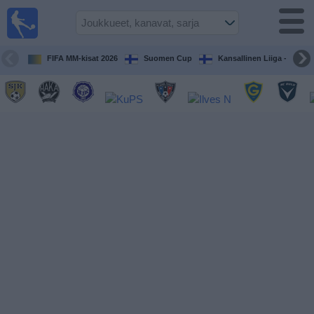
Jalkapallo
televisiossa
Televisioitujen
FIFA MM-kisat 2026
Suomen Cup
Kansallinen Liiga - Naiset
otteluiden opas
Tulevat
ottelut
Joukkueet
Sarjat
TV-
kanavat
Uutiset