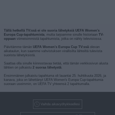
Tällä hetkellä TV:ssä ei ole suoria lähetyksiä UEFA Women's
Europa Cup-tapahtumista
, mutta tarjoamme sinulle historiaan
TV-
oppaan
viimeisimmistä tapahtumista, jotka on nähty televisiossa.
Päivitämme tämän
UEFA Women's Europa Cup TV:ssä
olevan
aikataulun, kun saamme vahvistuksen virallisilta lähteiltä tulevista
suorista lähetyksistä.
Saattaa olla sinulle kiinnostavaa tietää, että tämän verkkosivun alusta
lähtien on julkaistu
2 suoraa lähetystä
.
Ensimmäinen julkaistu tapahtuma oli lauantai 25. huhtikuuta 2026, ja
kanava, joka on lähettänyt UEFA Women's Europa Cup-tapahtumia
suoraan useimmin, on UEFA TV yhteensä 2 tapahtumalla.
Vaihda aikavyöhykkeellesi