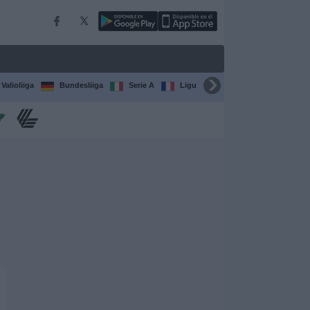
Valioliiga
Bundesliiga
Serie A
Ligue 1
Sarjat