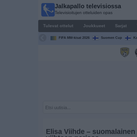
Jalkapallo televisiossa
Jalkapallo
Televisioitujen otteluiden opas
televisiossa
Televisioitujen
Tulevat ottelut
Joukkueet
Sarjat
otteluiden opas
FIFA MM-kisat 2026
Suomen Cup
Ka
Tulevat
ottelut
Joukkueet
Sarjat
TV-
kanavat
Uutiset
Elisa Viihde – suomalainen 