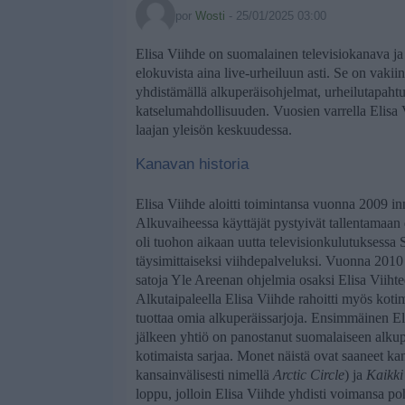
por
Wosti
-
25/01/2025 03:00
Elisa Viihde on suomalainen televisiokanava ja v
elokuvista aina live-urheiluun asti. Se on vak
yhdistämällä alkuperäisohjelmat, urheilutapahtum
katselumahdollisuuden. Vuosien varrella Elisa V
laajan yleisön keskuudessa.
Kanavan historia
Elisa Viihde aloitti toimintansa vuonna 2009 in
Alkuvaiheessa käyttäjät pystyivät tallentamaan
oli tuohon aikaan uutta televisionkulutuksessa 
täysimittaiseksi viihdepalveluksi. Vuonna 2010 
satoja Yle Areenan ohjelmia osaksi Elisa Viihteen
Alkutaipaleella Elisa Viihde rahoitti myös koti
tuottaa omia alkuperäissarjoja. Ensimmäinen Eli
jälkeen yhtiö on panostanut suomalaiseen alku
kotimaista sarjaa. Monet näistä ovat saaneet k
kansainvälisesti nimellä
Arctic Circle
) ja
Kaikki
loppu, jolloin Elisa Viihde yhdisti voimansa p