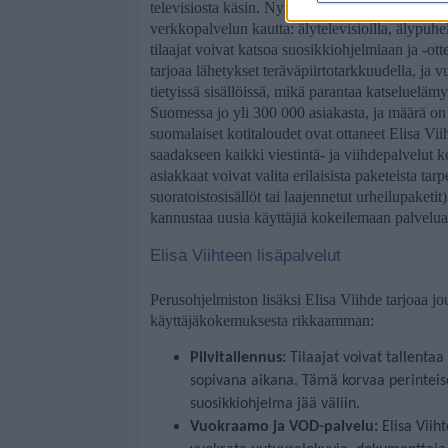
televisiosta käsin. Nykyisin kanavan sisältöihin p
verkkopalvelun kautta: älytelevisioilla, älypuheli
tilaajat voivat katsoa suosikkiohjelmiaan ja -otte
tarjoaa lähetykset teräväpiirtotarkkuudella, ja 
tietyissä sisällöissä, mikä parantaa katseluelä
Suomessa jo yli 300 000 asiakasta, ja määrä on
suomalaiset kotitaloudet ovat ottaneet Elisa Viih
saadakseen kaikki viestintä- ja viihdepalvelut k
asiakkaat voivat valita erilaisista paketeista t
suoratoistosisällöt tai laajennetut urheilupaketit
kannustaa uusia käyttäjiä kokeilemaan palvelua 
Elisa Viihteen lisäpalvelut
Perusohjelmiston lisäksi Elisa Viihde tarjoaa jo
käyttäjäkokemuksesta rikkaamman:
Pilvitallennus:
Tilaajat voivat tallentaa
sopivana aikana. Tämä korvaa perinteise
suosikkiohjelma jää väliin.
Vuokraamo ja VOD-palvelu:
Elisa Viih