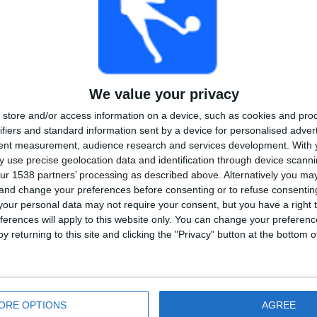
e Sport
-kanavapaketin myötä (joka korvasi aiemman Fanseat-palvelun)
joja suorina lähetyksinä. Kanava keskittyy usein sellaisiin lajeihin ja
rilla valtakunnallisilla kanavilla, mikä on ilahduttanut
hdään
Jalkapallon Ykkösen
(miesten jalkapallon toiseksi korkein
risliigaa
Elisa Viihteen kautta. Kansainvälisellä puolella Elisa Viihde
llsvenskanista
, tarjoten futisfaneille mahdollisuuden seurata
We value your privacy
ssa on huippukoripalloa Euroopasta, kuten Espanjan
Liga ACB
ja
store and/or access information on a device, such as cookies and pro
taa urheilutarjontaa. Jalkapallon ystäville Elisa Viihde on erityisen
ifiers and standard information sent by a device for personalised adver
aisista cup-kilpailuista ja liigapeleistä, jotka muuten olisivat vaikeasti
tent measurement, audience research and services development.
With 
tietyt kansainväliset huippuottelut ja esimerkiksi maajoukkueiden pelit
 use precise geolocation data and identification through device scanni
nita, että katsojien käytössä on Elisa Viihde-kanavan liveotteluopas,
ur 1538 partners’ processing as described above. Alternatively you m
äytettävät jalkapallo-ottelut ja toimii kätevänä otteluoppaana. Laajan
 and change your preferences before consenting or to refuse consentin
oussut urheilun seuraajien suosimaksi palveluksi Suomessa, täyttäen
our personal data may not require your consent, but you have a right t
 joita perinteisessä tv-tarjonnassa on ollut niukasti.
ferences will apply to this website only. You can change your preferen
y returning to this site and clicking the "Privacy" button at the bottom
oko maan laajuinen, sillä palvelu toimii internet-yhteyden yli ja
tännössä kuka tahansa Suomessa voi hankkia Elisa Viihteen tilauksen
ittävän nopea laajakaista- tai mobiiliyhteys. Alun perin Elisa Viihde
ORE OPTIONS
AGREE
alvelun sisältöä ja toimintoja (kuten tallennusta) pystyi käyttämään