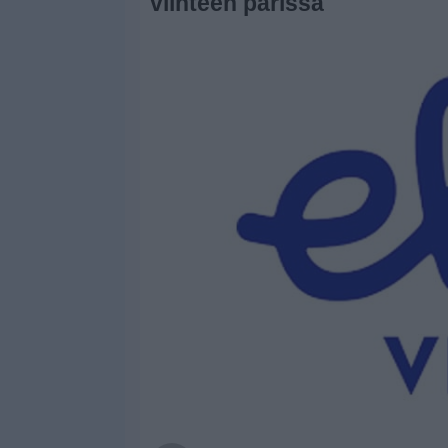
viihteen parissa
Widget