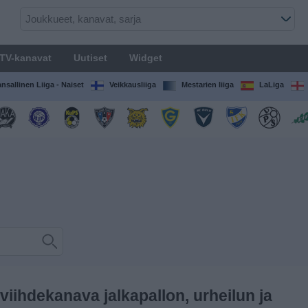
TV-kanavat
Uutiset
Widget
nsallinen Liiga - Naiset
Veikkausliiga
Mestarien liiga
LaLiga
viihdekanava jalkapallon, urheilun ja