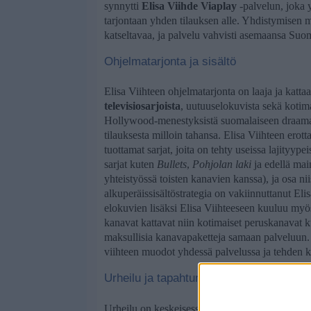
synnytti
Elisa Viihde Viaplay
-palvelun, joka y
tarjontaan yhden tilauksen alle. Yhdistymisen m
katseltavaa, ja palvelu vahvisti asemaansa Suo
Ohjelmatarjonta ja sisältö
Elisa Viihteen ohjelmatarjonta on laaja ja kattaa
televisiosarjoista
, uutuuselokuvista sekä kotima
Hollywood-menestyksistä suomalaiseen draamaan
tilauksesta milloin tahansa. Elisa Viihteen erott
tuottamat sarjat, joita on tehty useissa lajityyp
sarjat kuten
Bullets
,
Pohjolan laki
ja edellä mai
yhteistyössä toisten kanavien kanssa), ja osa n
alkuperäissisältöstrategia on vakiinnuttanut El
elokuvien lisäksi Elisa Viihteeseen kuuluu myö
kanavat kattavat niin kotimaiset peruskanavat ku
maksullisia kanavapaketteja samaan palveluun. N
viihteen muodot yhdessä palvelussa ja tehden
Urheilu ja tapahtumat
Urheilu on keskeisessä roolissa Elisa Viihteen ta