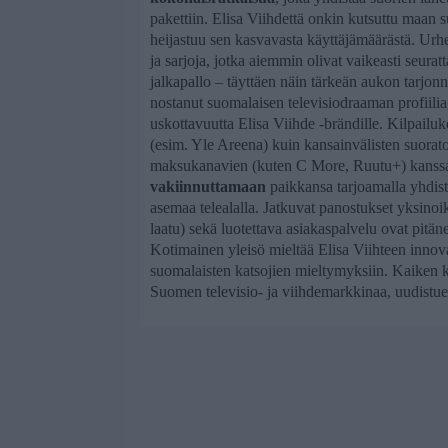
pakettiin. Elisa Viihdettä onkin kutsuttu maan
heijastuu sen kasvavasta käyttäjämäärästä. Urheilu
ja sarjoja, jotka aiemmin olivat vaikeasti seura
jalkapallo – täyttäen näin tärkeän aukon tarjon
nostanut suomalaisen televisiodraaman profiilia, 
uskottavuutta Elisa Viihde -brändille. Kilpailuk
(esim. Yle Areena) kuin kansainvälisten suorat
maksukanavien (kuten C More, Ruutu+) kanssa. 
vakiinnuttamaan
paikkansa tarjoamalla yhdist
asemaa telealalla. Jatkuvat panostukset yksinoi
laatu) sekä luotettava asiakaspalvelu ovat pitän
Kotimainen yleisö mieltää Elisa Viihteen innova
suomalaisten katsojien mieltymyksiin. Kaiken k
Suomen televisio- ja viihdemarkkinaa, uudistuen