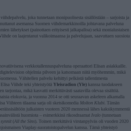
iihdepalvelu, joka tunnetaan monipuolisesta sisällöstään – sarjoista ja
iinnuttanut asemansa Suomen viihdemarkkinoilla johtavana palveluna
ien lähetykset (painottaen erityisesti jalkapalloa) sekä monialustaisen
iihde on laajentanut valikoimaansa ja palvelujaan, saavuttaen suosiota
novatiivisena verkkotallennuspalveluna operaattori Elisan asiakkaille.
 digitelevision ohjelmia pilveen ja katsomaan niitä myöhemmin, mikä
Suomessa. Vähitellen palvelu kehittyi pelkästä tallentimesta
Elisa Viihde teki yhteistyötä
Yleisradion (Yle)
kanssa tuodakseen
 tarjontaa, mikä kasvatti merkittävästi saatavilla olevaa sisältöä.
maisia elokuvia, ja vuonna 2014 se otti seuraavan askeleen alkamalla
sa Viihteen tilaama sarja oli sketsikomedia
Molton Klubi
. Tämän
peräissisältöön julkaisten vuoteen 2020 mennessä lähes kaksikymmentä
ansainvälistä huomiota – esimerkkinä rikosdraamat
Ivalo
(tunnetaan
 synnit
(
All the Sins
). Toinen merkittävä virstanpylväs oli vuoden 2020
ohjoismaisen Viaplay-suoratoistopalvelun kanssa. Tämä yhteistyö