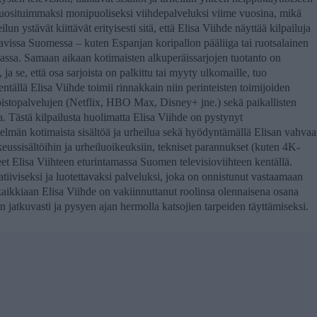
 suosituimmaksi monipuoliseksi viihdepalveluksi viime vuosina, mikä
n ystävät kiittävät erityisesti sitä, että Elisa Viihde näyttää kilpailuja
ttavissa Suomessa – kuten Espanjan koripallon pääliiga tai ruotsalainen
nassa. Samaan aikaan kotimaisten alkuperäissarjojen tuotanto on
ja se, että osa sarjoista on palkittu tai myyty ulkomaille, tuo
entällä Elisa Viihde toimii rinnakkain niin perinteisten toimijoiden
oistopalvelujen (Netflix, HBO Max, Disney+ jne.) sekä paikallisten
Tästä kilpailusta huolimatta Elisa Viihde on pystynyt
elmän kotimaista sisältöä ja urheilua sekä hyödyntämällä Elisan vahvaa
keussisältöihin ja urheiluoikeuksiin, tekniset parannukset (kuten 4K-
eet Elisa Viihteen eturintamassa Suomen televisioviihteen kentällä.
tiiviseksi ja luotettavaksi palveluksi, joka on onnistunut vastaamaan
aikkiaan Elisa Viihde on vakiinnuttanut roolinsa olennaisena osana
 jatkuvasti ja pysyen ajan hermolla katsojien tarpeiden täyttämiseksi.