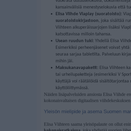
vuokrata uutuuselokuvia, dokumentteja t
kansainvälisiä menestyselokuvia että tuo
Elisa Viihde Viaplay (suoratoisto):
Viap
suoratoistokirjastoon
, joka sisältää r
Viihteen alkuperäissarjojen lisäksi Viapl
katsottavissa milloin tahansa.
Usean ruudun tuki:
Yhdellä Elisa Viihde
Esimerkiksi perheenjäsenet voivat yhtä ai
seuraa sarjaa tabletilta. Palveluun kirja
mihin jäi.
Maksukanavapaketit:
Elisa Viihteen ka
tai urheilupaketteja (esimerkiksi V Spor
käyttäjä voi räätälöidä sisältötarjonta
käyttöliittymässä.
Näiden lisäpalveluiden ansiosta Elisa Viihde er
kokonaisvaltaisen digitaalisen viihdekeskuksen 
Yleisön mielipide ja asema Suomen mark
Elisa Viihteen saama yleisöpalaute on ollut en
kokonaisratkaisua
, joka yhdistää suorien lähet