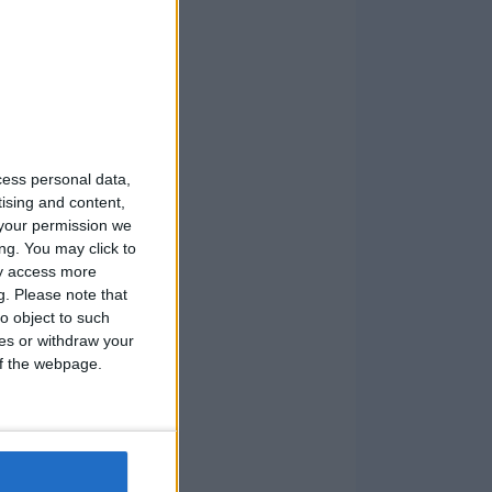
cess personal data,
tising and content,
your permission we
ng. You may click to
ay access more
g.
Please note that
o object to such
ces or withdraw your
 of the webpage.