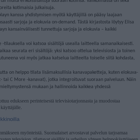
ai muita erikoissisältöjä suoraan kotiinsa. Valikoimassa on sekä
reita kotimaisia julkaisuja.
layn kanssa yhdistymisen myötä käyttäjillä on pääsy laajaan
unsaasti sarjoja ja elokuvia on-demand. Tästä kirjastosta löytyy Elisa
ayn kansainvälisesti tunnettuja sarjoja ja elokuvia – kaikki
 -tilauksella voi katsoa sisältöjä usealla laitteella samanaikaisesti.
kaa seurata eri sisältöjä: yksi katsoo ottelua televisiosta ja toinen
utuneena voi myös jatkaa katselua laitteelta toiselle siitä kohdasta,
utta on helppo tilata lisämaksullisia kanavapaketteja, kuten elokuva-
t- tai C More -kanavat), jotka integroituvat suoraan palveluun. Näin
a mieltymystensä mukaan ja hallinnoida kaikkea yhdessä
ottuu edukseen perinteisestä televisiotarjonnasta ja muodostaa
käyttäjälle.
kinoilla
immäkseen myönteistä. Suomalaiset arvostavat palvelun tarjoamaa
ysten television, tilattavat sisällöt ja urheilun yhteen helppokäyttöiseen