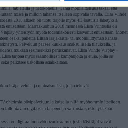
ääsee käsiksi monilla eri laitteilla erillisen sovelluksen tai
milla, tableteilla ja tietokoneilla. Tämä monilaitteisuus takaa, että
luitaan missä ja milloin tahansa itselleen sopivalla tavalla. Elisa Viihde
vuodesta 2018 alkaen on tuotu tarjolle myös 4K-laatuisia lähetyksiä
mystä entisestään. Marraskuuhun 2018 mennessä Elisa Viihteellä oli
 Viaplay-yhteistyön myötä todennäköisesti kasvanut entisestään. Monet
teen osaksi pakettia Elisan laajakaista- tai mobiililiittymän kanssa
eskitetysti. Palveluun pääsee kuukausimaksullisella tilauksella, ja
arpeidensa mukaan (esimerkiksi peruskanavat, Elisa Viihde Viaplay -
). Elisa tarjoaa myös säännöllisesti kampanjoita ja etuja, joilla se
sekä palkitsee uskollisia asiakkaitaan.
ukon lisäpalveluita ja ominaisuuksia, jotka tekevät
 TV-ohjelmia pilvipalveluun ja katsella niitä myöhemmin itselleen
n tallentavan digiboksin tarpeen ja varmistaa, ettei yksikään
teessä on digitaalinen videovuokraamo, josta käyttäjät voivat