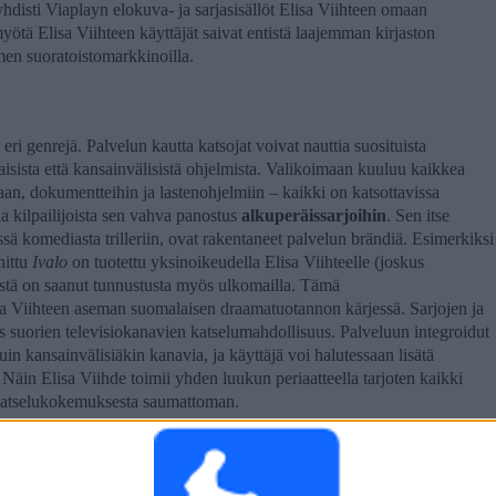
hdisti Viaplayn elokuva- ja sarjasisällöt Elisa Viihteen omaan
yötä Elisa Viihteen käyttäjät saivat entistä laajemman kirjaston
men suoratoistomarkkinoilla.
 eri genrejä. Palvelun kautta katsojat voivat nauttia suosituista
isista että kansainvälisistä ohjelmista. Valikoimaan kuuluu kaikkea
, dokumentteihin ja lastenohjelmiin – kaikki on katsottavissa
aa kilpailijoista sen vahva panostus
alkuperäissarjoihin
. Sen itse
eissä komediasta trilleriin, ovat rakentaneet palvelun brändiä. Esimerkiksi
nittu
Ivalo
on tuotettu yksinoikeudella Elisa Viihteelle (joskus
iistä on saanut tunnustusta myös ulkomailla. Tämä
isa Viihteen aseman suomalaisen draamatuotannon kärjessä. Sarjojen ja
s suorien televisiokanavien katselumahdollisuus. Palveluun integroidut
in kansainvälisiäkin kanavia, ja käyttäjä voi halutessaan lisätä
äin Elisa Viihde toimii yhden luukun periaatteella tarjoten kaikki
 katselukokemuksesta saumattoman.
rjonnassa, ja erityisesti
jalkapallolähetykset
ovat nostaneet kanavan