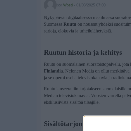
por
Wosti
-
01/03/2025 07:00
Nykypäivän digitaalisessa maailmassa suoratoist
Suomessa
Ruutu
on noussut yhdeksi suosituimm
sarjoja, elokuvia ja urheilulähetyksiä.
Ruutun historia ja kehitys
Ruutu on suomalainen suoratoistopalvelu, jota 
Finlandia
. Nelonen Media on ollut merkittävä 
ja se operoi useita televisiokanavia ja radiokana
Ruutu lanseerattiin tarjotakseen suomalaisille 
Median televisiokanavia. Vuosien varrella palv
eksklusiivista sisältöä tilaajille.
Sisältötarjonta