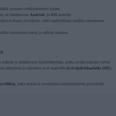
isältöä suoraan verkkoselaimen kautta.
us on ladattavissa
Android
- ja
iOS
-laitteille.
tukevat Ruutu-sovellusta, mikä mahdollistaa sisällön katsomisen
ällön katsomisen missä ja milloin tahansa.
s
lkeän ja intuitiivisen käyttöliittymän, jonka avulla katsojat voivat
at lähetykset ja tallenteet ovat saatavilla
teräväpiirtolaadulla (HD)
,
rofiileja
, jotka tarjoavat suosituksia katseluhistorian perusteella.