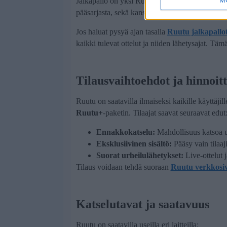
Jalkapallo on yksi Ruutu suosituimmista urheilu
pääsarjasta, sekä kansainvälisistä liigoista, kut
Jos haluat pysyä ajan tasalla
Ruutu jalkapallo
kaikki tulevat ottelut ja niiden lähetysajat. Tämä
Tilausvaihtoehdot ja hinnoitt
Ruutu on saatavilla ilmaiseksi kaikille käyttäji
Ruutu+
-paketin. Tilaajat saavat seuraavat edut
Ennakkokatselu:
Mahdollisuus katsoa uu
Eksklusiivinen sisältö:
Pääsy vain tilaaji
Suorat urheilulähetykset:
Live-ottelut 
Tilaus voidaan tehdä suoraan
Ruutu verkkosiv
Katselutavat ja saatavuus
Ruutu on saatavilla useilla eri laitteilla: