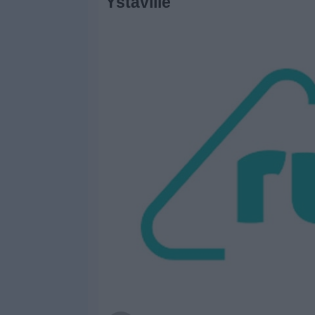
Ystäville
Widget