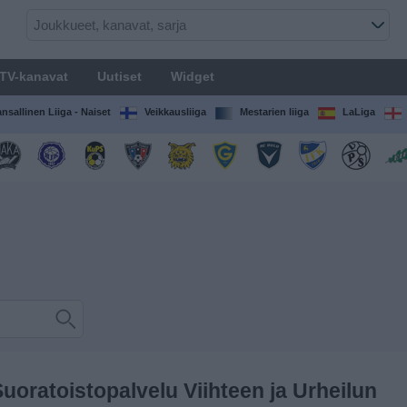
TV-kanavat
Uutiset
Widget
nsallinen Liiga - Naiset
Veikkausliiga
Mestarien liiga
LaLiga
oratoistopalvelu Viihteen ja Urheilun