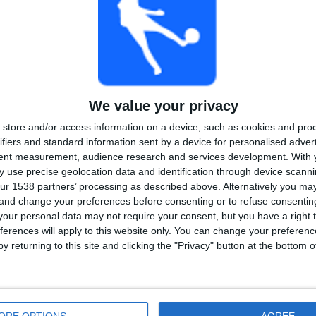
nnastaan. Sen sisältö jakautuu useisiin eri kategorioihin:
kansainvälisiä sarjoja sekä televisio-ohjelmia. Käyttäjät voivat katsoa
öä ilmaiseksi seitsemän päivän ajan alkuperäisen esityksen jälkeen.
We value your privacy
store and/or access information on a device, such as cookies and pro
ikoista uusimpiin julkaisuihin.
Ruutu+
-tilaajat saavat pääsyn
ifiers and standard information sent by a device for personalised adver
nen muita.
tent measurement, audience research and services development.
With 
 use precise geolocation data and identification through device scanni
ur 1538 partners’ processing as described above. Alternatively you m
 and change your preferences before consenting or to refuse consentin
ä monista eri lajeista.
Ruutu+ Urheilu 1
ja
Ruutu+ Urheilu 2
-
our personal data may not require your consent, but you have a right t
oa, golfia, koripalloa ja monia muita lajeja sekä kotimaisista että
ferences will apply to this website only. You can change your preferen
y returning to this site and clicking the "Privacy" button at the bottom
ORE OPTIONS
AGREE