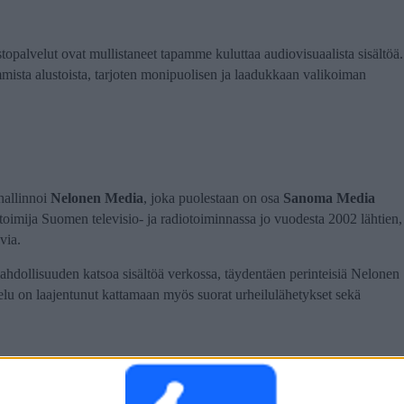
opalvelut ovat mullistaneet tapamme kuluttaa audiovisuaalista sisältöä.
ista alustoista, tarjoten monipuolisen ja laadukkaan valikoiman
hallinnoi
Nelonen Media
, joka puolestaan on osa
Sanoma Media
toimija Suomen televisio- ja radiotoiminnassa jo vuodesta 2002 lähtien,
via.
mahdollisuuden katsoa sisältöä verkossa, täydentäen perinteisiä Nelonen
elu on laajentunut kattamaan myös suorat urheilulähetykset sekä