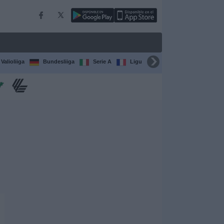
Valioliiga
Bundesliiga
Serie A
Ligue 1
Sarjat