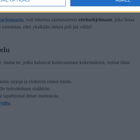
lajeista. Palvelu näyttää
suoria lähetyksiä Veikkausliigasta
, Suomen
en
Italian Serie A:sta
.
tarjonnasta
, voit tutustua ajantasaiseen
otteluohjelmaan
, joka listaa
 varmistaa, ettei yksikään tärkeä peli jää väliin!
elu
lle, mutta ne, jotka haluavat kattavamman kokemuksen, voivat tilata
:
sia sarjoja ja elokuvia ennen muita.
lle tarkoitettuun sisältöön.
ja tapahtumat ilman mainoksia.
uilta
.