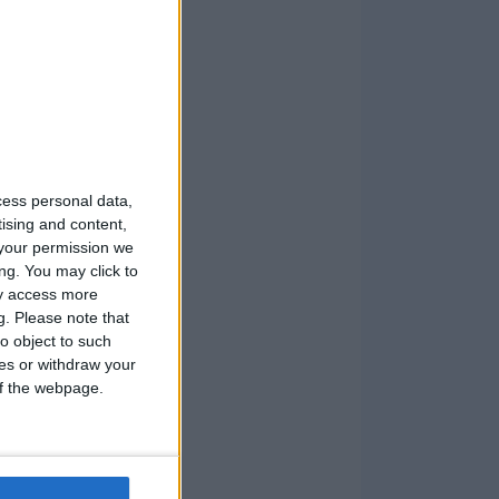
cess personal data,
tising and content,
your permission we
ng. You may click to
ay access more
g.
Please note that
o object to such
ces or withdraw your
 of the webpage.