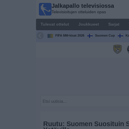
Jalkapallo televisiossa
Jalkapallo
Televisioitujen otteluiden opas
televisiossa
Televisioitujen
Tulevat ottelut
Joukkueet
Sarjat
otteluiden opas
FIFA MM-kisat 2026
Suomen Cup
Ka
Tulevat
ottelut
Joukkueet
Sarjat
TV-
kanavat
Uutiset
Ruutu: Suomen Suosituin Su