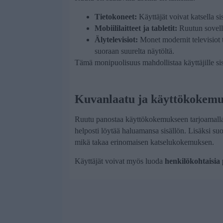
Tietokoneet:
Käyttäjät voivat katsella s
Mobiililaitteet ja tabletit:
Ruutun sovell
Älytelevisiot:
Monet modernit televisiot 
suoraan suurelta näytöltä.
Tämä monipuolisuus mahdollistaa käyttäjille sis
Kuvanlaatu ja käyttökokemu
Ruutu panostaa käyttökokemukseen tarjoamalla se
helposti löytää haluamansa sisällön. Lisäksi suor
mikä takaa erinomaisen katselukokemuksen.
Käyttäjät voivat myös luoda
henkilökohtaisia p