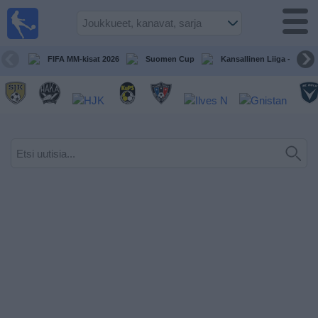
Jalkapallo
televisiossa
Televisioitujen
FIFA MM-kisat 2026
Suomen Cup
Kansallinen Liiga - Naiset
otteluiden opas
Tulevat
ottelut
Joukkueet
Sarjat
TV-
kanavat
Uutiset