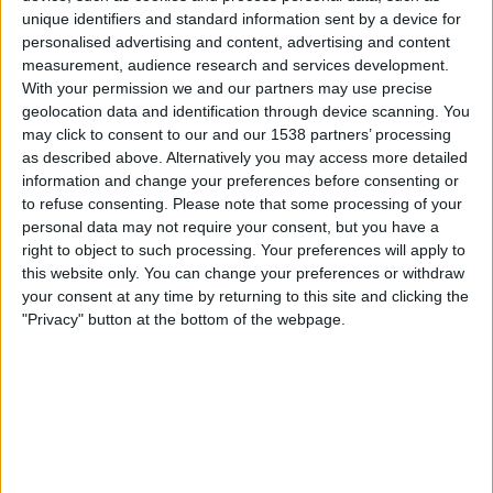
unique identifiers and standard information sent by a device for
personalised advertising and content, advertising and content
measurement, audience research and services development.
With your permission we and our partners may use precise
geolocation data and identification through device scanning. You
may click to consent to our and our 1538 partners’ processing
as described above. Alternatively you may access more detailed
information and change your preferences before consenting or
por
Wosti
-
17/01/2025 14:00
to refuse consenting.
Please note that some processing of your
personal data may not require your consent, but you have a
Suomalaisessa mediakentässä
Yle Areena
on vakiinnuttanut
right to object to such processing. Your preferences will apply to
asemansa yhtenä maan tärkeimmistä ja suosituimmista
this website only. You can change your preferences or withdraw
sisällönjakelualustoista.
Yleisradion (Yle)
tarjoama palvelu
your consent at any time by returning to this site and clicking the
mahdollistaa laajan valikoiman sisältöä suorana ja tilauksesta –
"Privacy" button at the bottom of the webpage.
mukaan lukien uutiset, sarjat, dokumentit, lastenohjelmat ja
tietenkin urheilulähetykset.
Yle Areena on mullistanut tapamme kuluttaa televisio- ja
radiolähetyksiä, ja se on vakiintunut korkealaatuisena ja täysin
ilmaisena vaihtoehtona
maksullisille suoratoistopalveluille.
Sen urheilutarjonta, erityisesti
jalkapallo-ottelut
, on erittäin
arvostettua jalkapallofanien keskuudessa. Katsojien on helppo