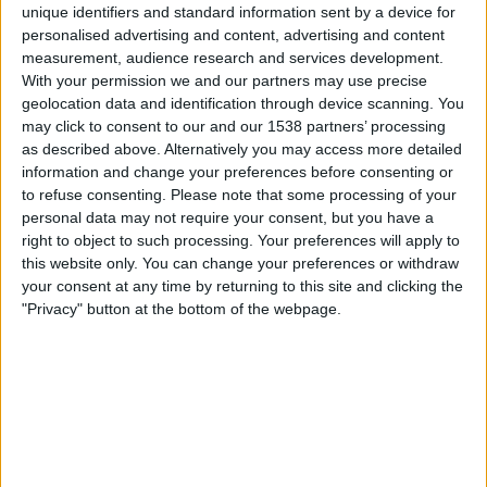
unique identifiers and standard information sent by a device for
personalised advertising and content, advertising and content
measurement, audience research and services development.
With your permission we and our partners may use precise
geolocation data and identification through device scanning. You
may click to consent to our and our 1538 partners’ processing
as described above. Alternatively you may access more detailed
information and change your preferences before consenting or
por
Wosti
-
04/09/2025 11:00
to refuse consenting.
Please note that some processing of your
personal data may not require your consent, but you have a
Jalkapallon ystäville kansainvälisten otteluiden
right to object to such processing. Your preferences will apply to
seuraaminen tarjoaa ainutlaatuisen jännityksen tunteen.
this website only. You can change your preferences or withdraw
Televisio ja suoratoistopalvelut tekevät tästä
your consent at any time by returning to this site and clicking the
mahdollisuuden, joka on jokaisen ulottuvilla. Tässä
"Privacy" button at the bottom of the webpage.
oppaassa kerromme, miten löydät suosikkijoukkueesi
ottelut helposti.
Kun seuraat kansallisia joukkueita televisiosta, pääset osaksi
maailmanlaajuista urheilujuhlaa. Kansainväliset ottelut
tarjoavat unohtumattomia hetkiä, jotka yhdistävät katsojat
ympäri maailmaa. Pelien tauoilla voit nauttia erilaisista
viihdevaihtoehdoista, jotka pitävät jännityksen yllä. Tässä