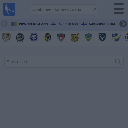
Jalkapallo
televisiossa
Televisioitujen
FIFA MM-kisat 2026
Suomen Cup
Kansallinen Liiga - Naiset
otteluiden opas
Tulevat
ottelut
Joukkueet
Sarjat
TV-
kanavat
Uutiset