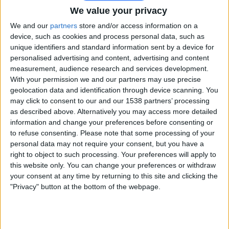
We value your privacy
We and our
partners
store and/or access information on a
device, such as cookies and process personal data, such as
unique identifiers and standard information sent by a device for
personalised advertising and content, advertising and content
measurement, audience research and services development.
por
Wosti
-
04/09/2025 14:02
With your permission we and our partners may use precise
geolocation data and identification through device scanning. You
Suomen miesten jalkapallomaajoukkue, lempinimeltään
may click to consent to our and our 1538 partners’ processing
Huuhkajat
, on yksi Euroopan sitkeimmistä joukkueista.
as described above. Alternatively you may access more detailed
Vuosikymmeniä Suomi pysyi poissa suurten jalkapallomaiden
information and change your preferences before consenting or
parrasvaloista, mutta sinnikkään työn ansiosta maa on
to refuse consenting.
Please note that some processing of your
personal data may not require your consent, but you have a
saavuttanut useita virstanpylväitä, jotka ovat olleet symbolisesti
right to object to such processing. Your preferences will apply to
ja urheilullisesti erittäin merkittäviä.
this website only. You can change your preferences or withdraw
Seuraavassa käymme läpi tärkeimmät hetket: ensimmäiset
your consent at any time by returning to this site and clicking the
"Privacy" button at the bottom of the webpage.
askeleet kansainvälisissä turnauksissa, historiallinen EM-
kisapaikka vuonna 2020 sekä viimeaikaiset saavutukset
miesten ja naisten jalkapallossa.