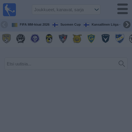
Jalkapallo
televisiossa
Televisioitujen
FIFA MM-kisat 2026
Suomen Cup
Kansallinen Liiga - Naiset
otteluiden opas
Tulevat
ottelut
Joukkueet
Sarjat
TV-
kanavat
Uutiset