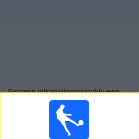
Widget
Suomen jalkapallomaajoukkueen
menestykset: sinnikkyyden tarina