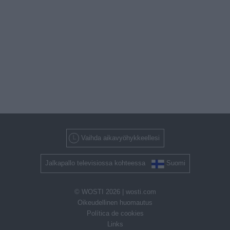
Vaihda aikavyöhykkeellesi
Jalkapallo televisiossa kohteessa
Suomi
© WOSTI 2026 |
wosti.com
Oikeudellinen huomautus
Política de cookies
Links