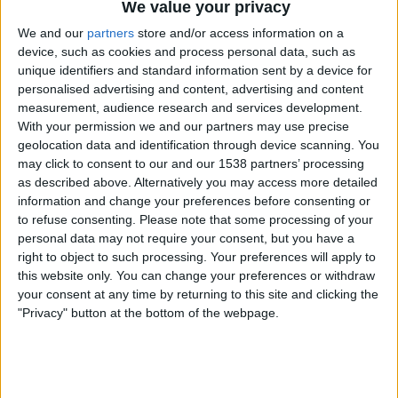
We value your privacy
We and our
partners
store and/or access information on a
device, such as cookies and process personal data, such as
unique identifiers and standard information sent by a device for
personalised advertising and content, advertising and content
measurement, audience research and services development.
With your permission we and our partners may use precise
por
Wosti
-
11/01/2025 23:02
geolocation data and identification through device scanning. You
may click to consent to our and our 1538 partners’ processing
Jalkapallo ei ole Suomessa yhtä perinteistä kuin maissa kuten
as described above. Alternatively you may access more detailed
Brasilia, Italia tai Saksa, mutta vuosien varrella tämä
information and change your preferences before consenting or
pohjoismainen kansakunta on tuottanut useita lahjakkaita
to refuse consenting.
Please note that some processing of your
pelaajia, jotka ovat jättäneet jälkensä kansainväliseen
personal data may not require your consent, but you have a
jalkapalloon. Menneiden aikojen legendoista nykyisiin tähtiin
right to object to such processing. Your preferences will apply to
Euroopan parhailla liigoilla, Suomen jalkapallo on täynnä
this website only. You can change your preferences or withdraw
inspiroivia tarinoita ja hahmoja, jotka ansaitsevat tulla
your consent at any time by returning to this site and clicking the
"Privacy" button at the bottom of the webpage.
muistetuiksi. Seuraavassa tarkastelemme joitakin Suomen
parhaista jalkapalloilijoista, sekä historiallisia että
nykypäivän tähtiä.