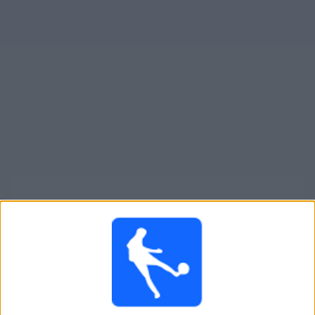
Widget
Suomen Parhaat Jalkapalloilijat:
Legendoja ja Nousevia Tähtiä