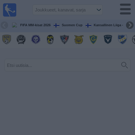
Jalkapallo
televisiossa
Televisioitujen
FIFA MM-kisat 2026
Suomen Cup
Kansallinen Liiga - Naiset
otteluiden opas
Tulevat
ottelut
Joukkueet
Sarjat
TV-
kanavat
Uutiset