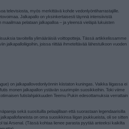
tsoa televisiosta, myös merkittävä kohde vedonlyöntiharrastajille. 
etovoimaa. Jalkapallo on yksinkertaisesti täynnä intensiivistä 
 maailmaa pelataan jalkapalloa – ja yleensä vieläpä lukuisten 
aisuuksia tavoitella ylimääräisiä voittopotteja. Tässä artikkelissamme 
n jalkapalloliigoihin, joissa riittää ihmeteltävää lähestulkoon vuoden 
gue) on jalkapallovedonlyönnin kiistaton kuningas. Vaikka liigassa ei 
ifutis monen jalkapallon ystävän suurimpiin suosikkeihin. Toki viime 
kotimaisen futislahjakkuuden Teemu Pukin edesottamuksia verrattain 
äpareja sekä suosituilla pelaajillaan että suorastaan legendaarisilla 
alkapallofaneista on oma suosikkinsa liigan joukkueista, oli se sitten 
tai Arsenal. (Tässä kohtaa lienee parasta pyytää anteeksi kaikilta 
sematta).