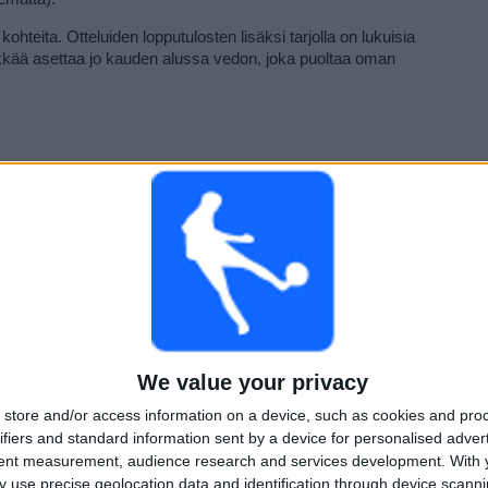
kohteita. Otteluiden lopputulosten lisäksi tarjolla on lukuisia 
ykkää asettaa jo kauden alussa vedon, joka puoltaa oman 
inen paikka vedonlyöjien ja jalkapallofanien sydämissä. Varsin monella 
an Aurinkorannikolle, mikä on yksi suuri syy siihen, miksi Espanjan 
at. Vähintäänkin moni suomalainen on käynyt nauttimassa 
an kaltaisten lomakohteiden lämmöstä.
tietenkin joukkueet Real Madrid ja Barcelona, jotka perinteisesti 
Myös huippupelaajat kuten argentiinalainen Leonardo Messi ja 
ikanaan viimeistään tuomaan nämä joukkueet ja samalla koko La 
We value your privacy
store and/or access information on a device, such as cookies and pro
jalkapallomaailman suurimmista otteluista ja 
ifiers and standard information sent by a device for personalised adver
nkin niin sanottu El Clásico, jossa kohtaavat juurikin sarjan 
tent measurement, audience research and services development.
With 
ay n play
 tekee vedonlyönnin tähän legedaariseen kohtaamiseen 
on harvemmin on olemassa, sillä molemmilla seuroilla on millä 
 use precise geolocation data and identification through device scanni