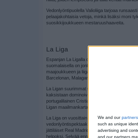
Vedonlyöntipuolella Valioliiga tarjoaa runsaasti 
pelaajakohtaisia vetoja, minkä lisäksi moni t
suosikkijoukkueen mestaruushaaveita.
La Liga
Espanjan La Ligalla on Valioliigan lailla erity
suomalaisella on jonkinlaisia yhteyksiä Espanj
maajoukkueen ja liigan tapahtumat kiinnostav
Barcelonan, Malagan, Fuengirolan ja Marbell
La Ligan suurimmat suosikit ja vetonaulat ovat 
kaksistaan dominoivat sarjaa vuoron perään. 
portugalilainen Cristiano Ronaldo auttoivat a
Ligan maailmankartalla.
We and our
partners
La Liga on vuosittain vastuussa myös yhdestä 
such as unique ident
vedonlyöntispektaakkeleista. Kyseessä on tiete
advertising and con
jättiläiset Real Madrid ja Barcelona. 
Zimpler p
helpoksi. Selvää ennakkosuosikkia El Clásico
and our partners may