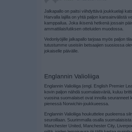
Jalkapallo on paitsi viihdyttävä joukkuelaji ka
Harvalla lajilla on yhtä paljon kansainvälistä v
kamppailua. Joka ikisenä hetkenä jossain päin
ammattilaisfutiksen otteluiden muodossa.
Vedonlyöjille jalkapallo tarjoaa myös paljon til
tutustumme useisiin betsaajien suosiossa olevii
jokaiselle päivälle.
Englannin Valioliiga
Englannin Valioliiga (engl. English Premier Lea
kovin paljon nähdä suomalaisväriä, kuluu britt
vuosina suomalaiset ovat innolla seuranneet 
pienessä Norwichin-joukkueessa.
Englannin Valioliiga houkuttelee puoleensa silm
seuroillaan. Suurimmalla osalla suomalaisista j
Manchester United, Manchester City, Liverpool 
niiltä, joiden lempiseura jäi tällä kertaa mainit