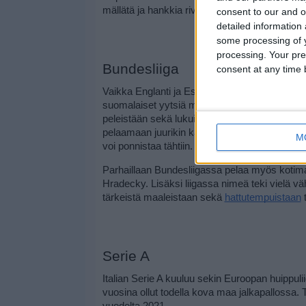
mällätä ja hankkia riveihinsä lajin absoluuttiset t
consent to our and o
detailed information
some processing of y
processing. Your pre
Bundesliiga
consent at any time b
Vaikka Englanti ja Espanja keräävätkin Euroo
suomalaiset yytsiä myös muita isoja liigoja. S
peleistään sekä lukuisista nuorista ja nousevis
pelaamaan juurikin kahteen edellä mainittuun lii
M
voi ponnistaa tähtiin.
Parhaillaan Bundesliigassa pelaa myös kotimai
Hradecky. Lisäksi liigassa nimeä teki vielä vä
tärkeistä maaleistaan sekä 
hattutempuistaan
 
Serie A
Italian Serie A kuuluu sekin Euroopan huippuliigo
vuosina ollut todella kova maa jalkapallossa