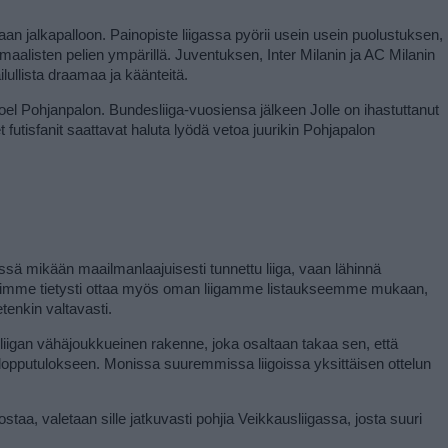
an jalkapalloon. Painopiste liigassa pyörii usein usein puolustuksen, 
maalisten pelien ympärillä. Juventuksen, Inter Milanin ja AC Milanin 
ailullista draamaa ja käänteitä.
el Pohjanpalon. Bundesliiga-vuosiensa jälkeen Jolle on ihastuttanut 
utisfanit saattavat haluta lyödä vetoa juurikin Pohjapalon 
sä mikään maailmanlaajuisesti tunnettu liiga, vaan lähinnä 
lusimme tietysti ottaa myös oman liigamme listaukseemme mukaan, 
enkin valtavasti.
igan vähäjoukkueinen rakenne, joka osaltaan takaa sen, että 
a lopputulokseen. Monissa suuremmissa liigoissa yksittäisen ottelun 
a, valetaan sille jatkuvasti pohjia Veikkausliigassa, josta suuri 