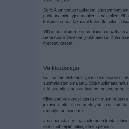
vuodelta 2021.
Serie A tunnetaan taktisesta lähestymistavasta
puhtaana pidettyjen maalien ja näin ollen vähä
kaltaiset seurat takaavat katsojille reilusti kilp
Yllä jo mainitsimme suomalaisen maalitykin Jo
Serie A:ssa Venezian joukkueessa. Kotimaiset f
menestyksestä.
Veikkausliiga
Kotimainen Veikkausliiga ei ole missään nimes
suomalaisten oma juttu. Siitä huolimatta ha
sillä suomifutiksen ystäviä on maassamme tiet
Kiintoisaa Veikkausliigassa on muun muassa li
jokaisella ottelulla on merkitystä ja vaikutust
merkitys on pienempi.
Jos suomalaisen maajoukkueen kohtalo kiinnosta
osa Huuhkajien pelaajista on peräisin.