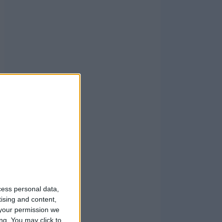
cess personal data,
tising and content,
your permission we
ng. You may click to