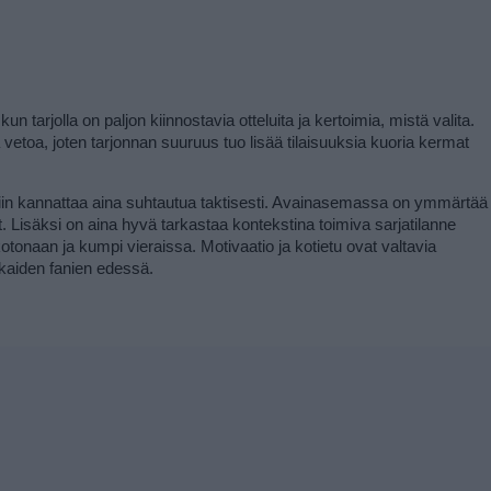
arjolla on paljon kiinnostavia otteluita ja kertoimia, mistä valita. 
 vetoa, joten tarjonnan suuruus tuo lisää tilaisuuksia kuoria kermat 
in kannattaa aina suhtautua taktisesti. Avainasemassa on ymmärtää 
it. Lisäksi on aina hyvä tarkastaa kontekstina toimiva sarjatilanne 
tonaan ja kumpi vieraissa. Motivaatio ja kotietu ovat valtavia 
kkaiden fanien edessä.