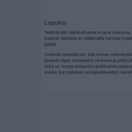
Lopuksi
Vedonlyöjän näkökulmasta on aina mukavaa, kun t
Kaikkiin otteluihin ei välttämättä kannata lyödä
päältä.
Vinkkinä sanottakoon, että omaan vedonlyönti
jokaisen liigan omanlaiset vivahteet ja pelityyl
sekä se, kumpi pelaavista joukkueista pelaa ko
asioita, kun pelataan seurajoukkueiden raivo