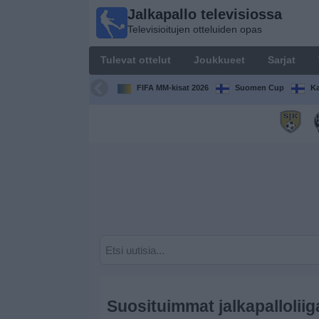
Jalkapallo televisiossa
Jalkapallo
Televisioitujen otteluiden opas
televisiossa
Televisioitujen
Tulevat ottelut
Joukkueet
Sarjat
otteluiden opas
FIFA MM-kisat 2026
Suomen Cup
Ka
Tulevat
ottelut
Joukkueet
Sarjat
TV-
kanavat
Uutiset
Suosituimmat jalkapallolii