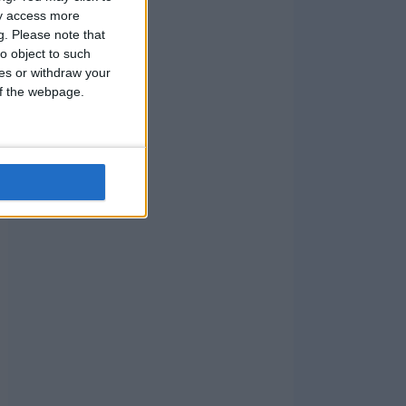
ay access more
g.
Please note that
o object to such
ces or withdraw your
 of the webpage.