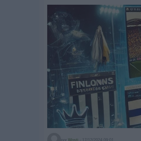
Widget
por
Wosti
-
17/12/2024 09:01