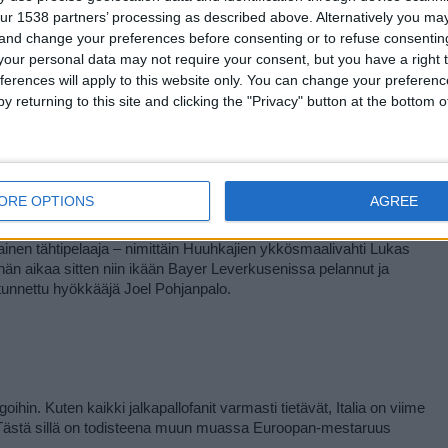
aiturit.
ur 1538 partners’ processing as described above. Alternatively you m
 and change your preferences before consenting or to refuse consentin
our personal data may not require your consent, but you have a right t
ferences will apply to this website only. You can change your preferen
y returning to this site and clicking the "Privacy" button at the bottom
pan tasolla huomattavasti suurimman suosion, tykkäävät monet 
aksan Bundesliiga on tunnettu korkeita maalimääriä sisältävistä 
ta pelaajistaan. Siinä missä lajin suurimmat huiput usein päätyvät 
gaan, on Saksan Bundesliiga riittävän kilpailullinen, jotta myös sieltä 
ORE OPTIONS
AGREE
nen tähtipelaaja – nimittäin Huuhkajien ykkösmaalivahti Lukas 
hän aikaa sitten niin ikään Bayer Leverkusenissa pelannut ja 
tunnettu hyökkääjä Joel Pohjanpalo.
ihin. Kuten kaikki jalkapallofanit varmasti tietävät, Italia on viime 
. Tästä sillä on todisteena muun muassa Euroopan-mestaruus 