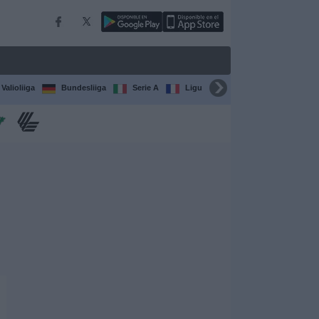
Valioliiga
Bundesliiga
Serie A
Ligue 1
Sarjat