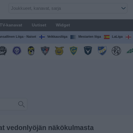
TV-kanavat
Uutiset
Widget
nsallinen Liiga - Naiset
Veikkausliiga
Mestarien liiga
LaLiga
gat vedonlyöjän näkökulmasta