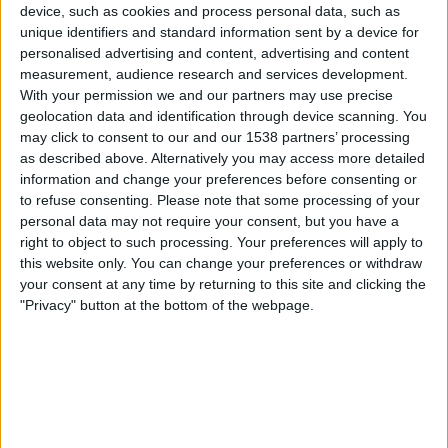
device, such as cookies and process personal data, such as
OneFootball PPV
unique identifiers and standard information sent by a device for
personalised advertising and content, advertising and content
Sunnuntai, 9.11.2025
measurement, audience research and services development.
With your permission we and our partners may use precise
15.30
Serie C - Promotion - Pudotuspelit
geolocation data and identification through device scanning. You
Perugia
may click to consent to our and our 1538 partners’ processing
as described above. Alternatively you may access more detailed
Arezzo
information and change your preferences before consenting or
OneFootball PPV
to refuse consenting.
Please note that some processing of your
personal data may not require your consent, but you have a
Torstai, 30.10.2025
right to object to such processing. Your preferences will apply to
this website only. You can change your preferences or withdraw
21.30
Coppa Italia Serie C
your consent at any time by returning to this site and clicking the
"Privacy" button at the bottom of the webpage.
Latina
Perugia
FIFA+
Enemmän päiviä