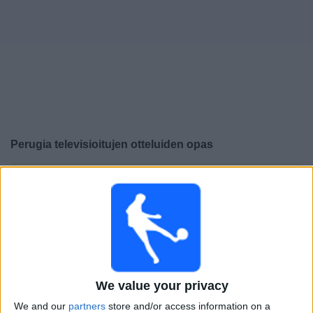
Widget
Perugia
televisioitujen otteluiden opas
×
Perugia:
Tällä hetkellä ei ole televisioituja pelejä. Voit
tarkistaa aiemmin televisioitujen otteluiden historian.
Perjantai, 30.1.2026
21.30
Serie C - Promotion - Pudotuspelit
We value your privacy
Perugia
Ravenna FC
We and our
partners
store and/or access information on a