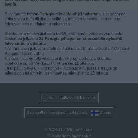
avulla
.
Päivitämme tämän
Perugia-televisio-ohjelmakartan
, kun saamme
vahvistuksen virallisilta lähteiltä seuraavien suorana lähetyksenä
televisioitujen otteluiden ajankohdista.
Saattaa olla mielenkiintoista tietää, että tämän verkkosivun alusta
lähtien on julkaistu
25 Perugia-jalkapallon suorana lähetyksenä
televisioituja otteluita
.
Ensimmäinen julkaistu ottelu oli sunnuntai 20. maaliskuuta 2022 ottelu
Perugia - Como välillä.
Kanava, jolla on televisioitu eniten Perugia-otteluita suorana
lähetyksenä, on VeikkausTV yhteensä 11 ottelulla.
Ja kilpailu Serie C - Promotion - Pudotuspelit, jossa Perugia on
televisioitu useimmin, on yhteensä televisioinut 13 ottelua.
Vaihda aikavyöhykkeellesi
Jalkapallo televisiossa kohteessa
Suomi
© WOSTI 2026 |
wosti.com
Oikeudellinen huomautus