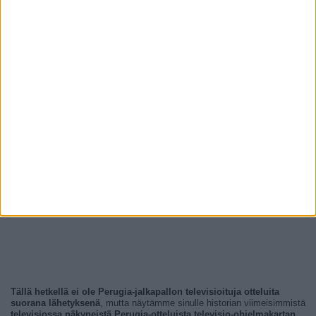
Tällä hetkellä ei ole Perugia-jalkapallon televisioituja otteluita
suorana lähetyksenä
, mutta näytämme sinulle historian viimeisimmistä
televisiossa näkyneistä Perugia-otteluista televisio-ohjelmakartan