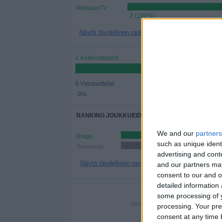
VeikkausTV
2 (100%)
Näytä täydellinen ranking
2 Kotikenttäpelit
0 Vierasottelut
0%
RANKING JOUKKUEIDEN MUKAAN
We and our
partners
Braga
1 (50%)
such as unique ident
Torreense
1 (50%)
advertising and con
Näytä täydellinen ranking
and our partners may
consent to our and o
detailed information
PE
some processing of y
MAANANTAI
TIISTAI
KESKIV
processing. Your pre
-
-
consent at any time b