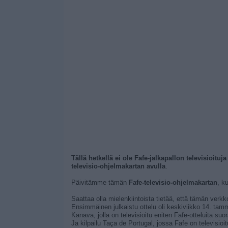
Tällä hetkellä ei ole Fafe-jalkapallon televisioituj
televisio-ohjelmakartan avulla
.
Päivitämme tämän
Fafe-televisio-ohjelmakartan
, k
Saattaa olla mielenkiintoista tietää, että tämän verkk
Ensimmäinen julkaistu ottelu oli keskiviikko 14. tamm
Kanava, jolla on televisioitu eniten Fafe-otteluita s
Ja kilpailu Taça de Portugal, jossa Fafe on televisioi