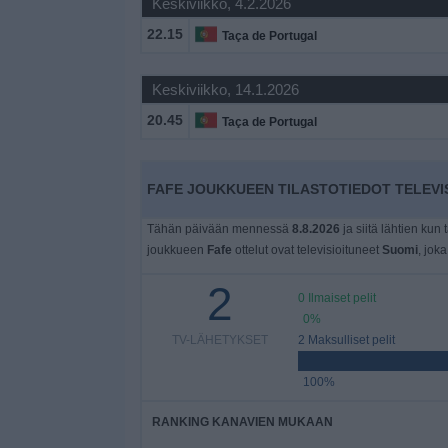
Keskiviikko, 4.2.2026
Widget
22.15
Taça de Portugal
Keskiviikko, 14.1.2026
20.45
Taça de Portugal
FAFE JOUKKUEEN TILASTOTIEDOT TELEVI
Tähän päivään mennessä
8.8.2026
ja siitä lähtien kun 
joukkueen
Fafe
ottelut ovat televisioituneet
Suomi
, joka
2
0 Ilmaiset pelit
0%
TV-LÄHETYKSET
2 Maksulliset pelit
100%
RANKING KANAVIEN MUKAAN