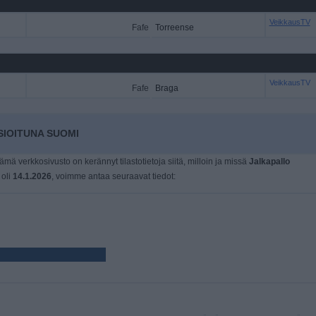
VeikkausTV
Fafe
Torreense
VeikkausTV
Fafe
Braga
SIOITUNA SUOMI
tämä verkkosivusto on kerännyt tilastotietoja siitä, milloin ja missä
Jalkapallo
 oli
14.1.2026
, voimme antaa seuraavat tiedot: