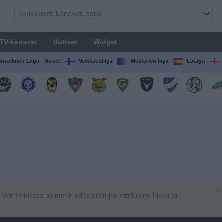
TV-kanavat
Uutiset
Widget
nsallinen Liiga - Naiset
Veikkausliiga
Mestarien liiga
LaLiga
×
. Voit tarkistaa aiemmin televisioitujen otteluiden historian.