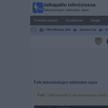
Jalkapallo televisiossa
Jalkapallo
Televisioitujen otteluiden opas
televisiossa
Televisioitujen
Tulevat ottelut
Joukkueet
Sarjat
otteluiden opas
FIFA MM-kisat 2026
Suomen Cup
Ka
Tulevat
ottelut
Joukkueet
Sarjat
TV-
Fafe
televisioitujen otteluiden opas
kanavat
Fafe:
Tällä hetkellä ei ole televisioituja pelejä
Uutiset