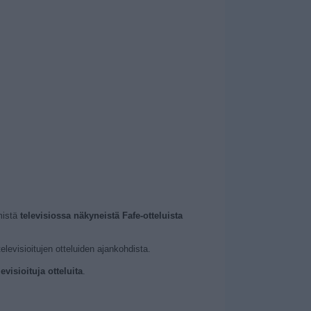
mistä
televisiossa näkyneistä Fafe-otteluista
levisioitujen otteluiden ajankohdista.
visioituja otteluita
.