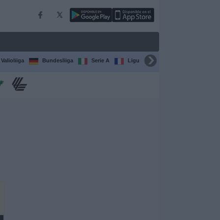
Valioliiga
Bundesliiga
Serie A
Ligue 1
Sarjat