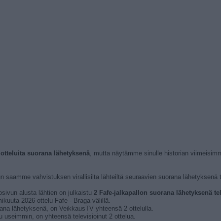
a otteluita suorana lähetyksenä
, mutta näytämme sinulle historian viimeisim
un saamme vahvistuksen virallisilta lähteiltä seuraavien suorana lähetyksenä te
osivun alusta lähtien on julkaistu
2 Fafe-jalkapallon suorana lähetyksenä tele
ikuuta 2026 ottelu Fafe - Braga välillä.
uorana lähetyksenä, on VeikkausTV yhteensä 2 ottelulla.
tu useimmin, on yhteensä televisioinut 2 ottelua.