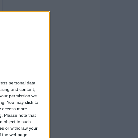
cess personal data,
tising and content,
your permission we
ng. You may click to
ay access more
g.
Please note that
o object to such
ces or withdraw your
 of the webpage.