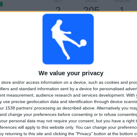
PELIT
PÄIVÄT
YHTEENSÄ
2
205
1
PERÄKKÄISET
ILMAISETTOMIA
TV-KANAVAT
MAKSUPELIT
PELIÄ
YHTEENSÄ
MAKSIMI
YHTEENSÄ
100%
1
1
2
KILPAILUT
VS Braga
VASTUSTAJAT
RANKING KILPAILUJEN MUKAAN
We value your privacy
store and/or access information on a device, such as cookies and pro
Taça de Portugal
2 (100%)
ifiers and standard information sent by a device for personalised adver
Näytä täydellinen ranking
tent measurement, audience research and services development.
With 
 use precise geolocation data and identification through device scanni
ur 1538 partners’ processing as described above. Alternatively you m
 and change your preferences before consenting or to refuse consentin
LIT VIIKONPÄIVIEN MUKAAN
our personal data may not require your consent, but you have a right t
IIKKO
TORSTAI
PERJANTAI
LAUANTAI
SUKUPUOLI
ferences will apply to this website only. You can change your preferen
2
-
-
-
-
y returning to this site and clicking the "Privacy" button at the bottom