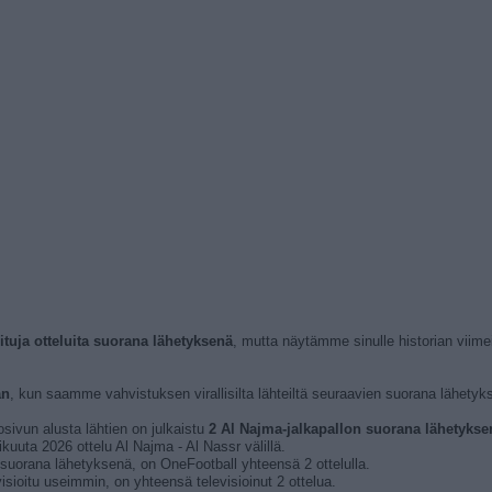
oituja otteluita suorana lähetyksenä
, mutta näytämme sinulle historian viim
an
, kun saamme vahvistuksen virallisilta lähteiltä seuraavien suorana lähetyks
osivun alusta lähtien on julkaistu
2 Al Najma-jalkapallon suorana lähetyksenä
kuuta 2026 ottelu Al Najma - Al Nassr välillä.
a suorana lähetyksenä, on OneFootball yhteensä 2 ottelulla.
isioitu useimmin, on yhteensä televisioinut 2 ottelua.