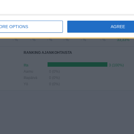
3%
- %
33,33%
- %
33,33%
ELIT KUUKAUSIEN MUKAAN
KUU
KESÄKUU
HEINÄKUU
ELOKUU
SYYSKUU
LOKAKUU
MARRASKUU
JOULUKUU
ORE OPTIONS
AGREE
-
-
-
-
-
-
1
- %
- %
- %
- %
- %
- %
33,33%
RANKING AJANKOHTAISTA
Ilta
3 (100%)
Aamu
0 (0%)
Iltapäivä
0 (0%)
Yö
0 (0%)