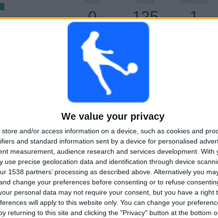
PELIT
PÄIVÄT
YHTEENSÄ
0
125
1
PERÄKKÄISET
ILMAISETTOMIA
TV-KANAVAT
MAKSUPELIT
PELIÄ
YHTEENSÄ
MAKSIMI
YHTEENSÄ
1
3
1
KILPAILUT
VS Al Nassr
VASTUSTAJAT
RANKING KILPAILUJEN MUKAAN
We value your privacy
store and/or access information on a device, such as cookies and pro
3 (100%)
Saudi Pro League
3 (100%)
ifiers and standard information sent by a device for personalised adver
Näytä täydellinen ranking
tent measurement, audience research and services development.
With 
 use precise geolocation data and identification through device scanni
ur 1538 partners’ processing as described above. Alternatively you m
LIT VIIKONPÄIVIEN MUKAAN
 and change your preferences before consenting or to refuse consentin
IIKKO
TORSTAI
PERJANTAI
LAUANTAI
SUKUPUOLI
our personal data may not require your consent, but you have a right t
1
-
1
-
1
ferences will apply to this website only. You can change your preferen
y returning to this site and clicking the "Privacy" button at the bottom