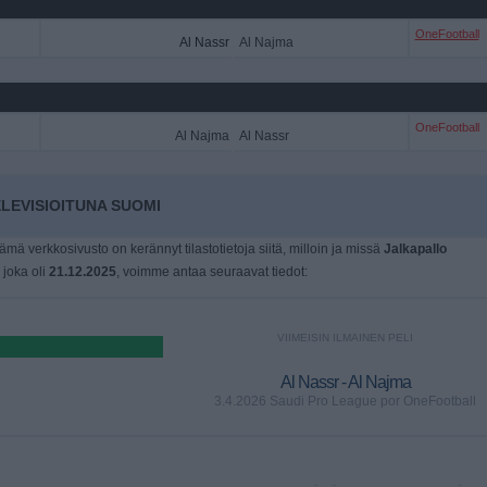
OneFootball
Al Nassr
Al Najma
OneFootball
Al Najma
Al Nassr
LEVISIOITUNA SUOMI
tämä verkkosivusto on kerännyt tilastotietoja siitä, milloin ja missä
Jalkapallo
, joka oli
21.12.2025
, voimme antaa seuraavat tiedot:
VIIMEISIN ILMAINEN PELI
Al Nassr - Al Najma
3.4.2026 Saudi Pro League por OneFootball