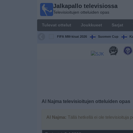
Jalkapallo televisiossa
Jalkapallo
Televisioitujen otteluiden opas
televisiossa
Televisioitujen
Tulevat ottelut
Joukkueet
Sarjat
otteluiden opas
FIFA MM-kisat 2026
Suomen Cup
Ka
Tulevat
ottelut
Joukkueet
Sarjat
TV-
Al Najma
televisioitujen otteluiden opas
kanavat
Al Najma:
Tällä hetkellä ei ole televisioituja 
Uutiset