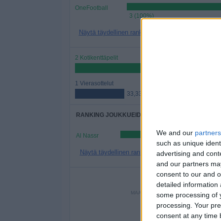
OneFootball
3 (100%)
Näytä täydellinen ranking
2 Kotikenttäpelit
66,67%
1 Vierasottelut
33,33%
RANKING JOUKKUEIDEN MUKAAN
We and our
partners
Al Nassr
such as unique ident
Näytä täydellinen ranking
advertising and con
and our partners may
consent to our and o
PE
detailed information
MAANANTAI
TIISTAI
KESKIV
some processing of y
-
-
processing. Your pre
consent at any time b