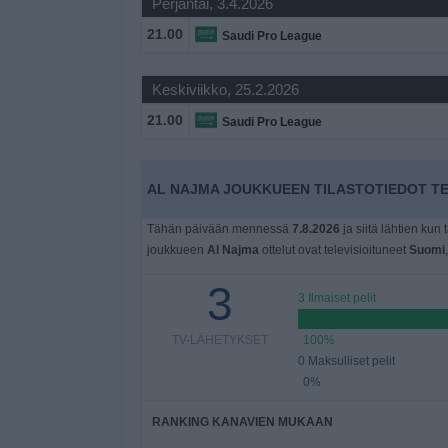
Perjantai, 3.4.2026
Widget
21.00
Saudi Pro League
Keskiviikko, 25.2.2026
21.00
Saudi Pro League
AL NAJMA JOUKKUEEN TILASTOTIEDOT TE
Tähän päivään mennessä
7.8.2026
ja siitä lähtien kun 
joukkueen
Al Najma
ottelut ovat televisioituneet
Suomi
3
3 Ilmaiset pelit
TV-LÄHETYKSET
100%
0 Maksulliset pelit
0%
RANKING KANAVIEN MUKAAN