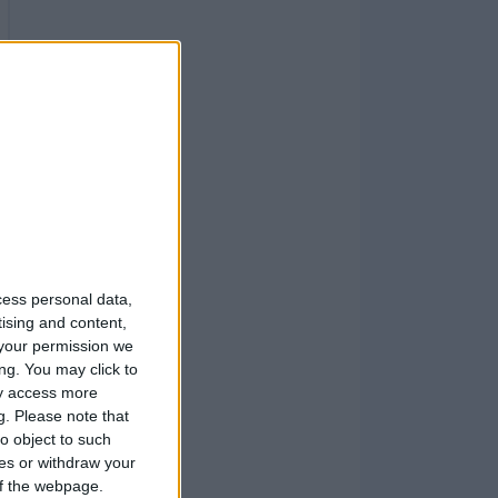
cess personal data,
tising and content,
your permission we
ng. You may click to
ay access more
g.
Please note that
o object to such
ces or withdraw your
 of the webpage.