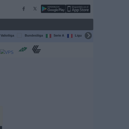
Valioliiga
Bundesliiga
Serie A
Ligue 1
Sarjat