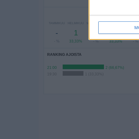
- %
- %
33,3
P
TAMMIKUU
HELMIKUU
MAALISKUU
HUHTIKUU
TOUKO
M
-
1
-
1
-
- %
33,33%
- %
33,33%
- %
RANKING AJOISTA
21:00
2 (66,67%)
19:30
1 (33,33%)