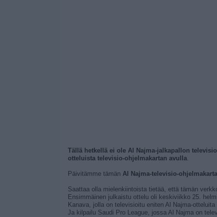
Tällä hetkellä ei ole Al Najma-jalkapallon televisi
otteluista televisio-ohjelmakartan avulla
.
Päivitämme tämän
Al Najma-televisio-ohjelmakart
Saattaa olla mielenkiintoista tietää, että tämän verkk
Ensimmäinen julkaistu ottelu oli keskiviikko 25. helmi
Kanava, jolla on televisioitu eniten Al Najma-otteluit
Ja kilpailu Saudi Pro League, jossa Al Najma on telev