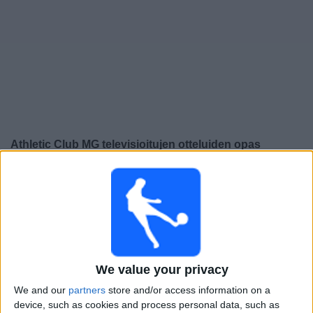
Widget
Athletic Club MG
televisioitujen otteluiden opas
×
Athletic Club MG:
Tällä hetkellä ei ole televisioituja
pelejä. Voit tarkistaa aiemmin televisioitujen otteluiden
historian.
Sunnuntai, 16.3.2025
We value your privacy
01.00
Campeonato Mineiro
We and our
partners
store and/or access information on a
Athletic Club MG
device, such as cookies and process personal data, such as