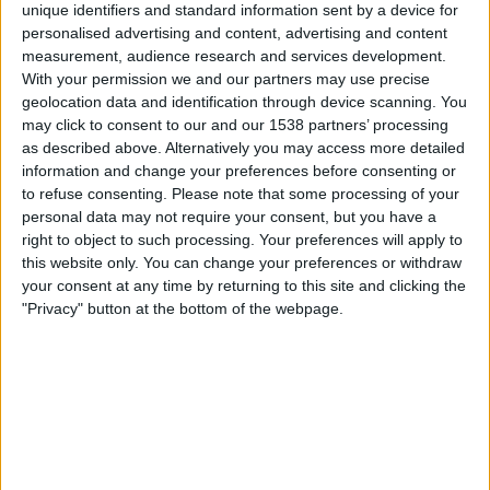
Uberlândia
unique identifiers and standard information sent by a device for
personalised advertising and content, advertising and content
Fanatiz (Katso suorana)
measurement, audience research and services development.
With your permission we and our partners may use precise
Sunnuntai, 9.3.2025
geolocation data and identification through device scanning. You
may click to consent to our and our 1538 partners’ processing
00.30
Campeonato Mineiro
as described above. Alternatively you may access more detailed
information and change your preferences before consenting or
Uberlândia
to refuse consenting.
Please note that some processing of your
Athletic Club MG
personal data may not require your consent, but you have a
Fanatiz (Katso suorana)
right to object to such processing. Your preferences will apply to
this website only. You can change your preferences or withdraw
Lauantai, 22.2.2025
your consent at any time by returning to this site and clicking the
"Privacy" button at the bottom of the webpage.
00.30
Campeonato Mineiro
Athletic Club MG
Democrata GV
Fanatiz (Katso suorana)
Enemmän päiviä