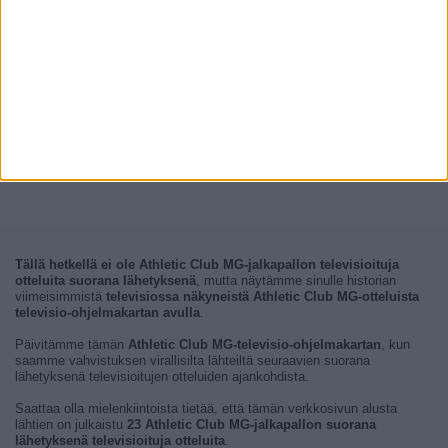
Tällä hetkellä ei ole Athletic Club MG-jalkapallon televisioituja
otteluita suorana lähetyksenä
, mutta näytämme sinulle historian
viimeisimmistä
televisiossa näkyneistä Athletic Club MG-otteluista
televisio-ohjelmakartan avulla
.
Päivitämme tämän
Athletic Club MG-televisio-ohjelmakartan
, kun
saamme vahvistuksen virallisilta lähteiltä seuraavien suorana
lähetyksenä televisioitujen otteluiden ajankohdista.
Saattaa olla mielenkiintoista tietää, että tämän verkkosivun alusta
lähtien on julkaistu
23 Athletic Club MG-jalkapallon suorana
lähetyksenä televisioituja otteluita
.