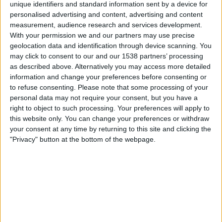
unique identifiers and standard information sent by a device for
Fanatiz (Katso suorana)
personalised advertising and content, advertising and content
measurement, audience research and services development.
Torstai, 6.2.2025
With your permission we and our partners may use precise
geolocation data and identification through device scanning. You
01.00
Campeonato Mineiro
may click to consent to our and our 1538 partners’ processing
as described above. Alternatively you may access more detailed
Pouso Alegre
information and change your preferences before consenting or
Betim Futebol
to refuse consenting.
Please note that some processing of your
Fanatiz (Katso suorana)
personal data may not require your consent, but you have a
right to object to such processing. Your preferences will apply to
Sunnuntai, 2.2.2025
this website only. You can change your preferences or withdraw
your consent at any time by returning to this site and clicking the
20.00
Campeonato Mineiro
"Privacy" button at the bottom of the webpage.
Democrata GV
Pouso Alegre
Fanatiz (Katso suorana)
Enemmän päiviä