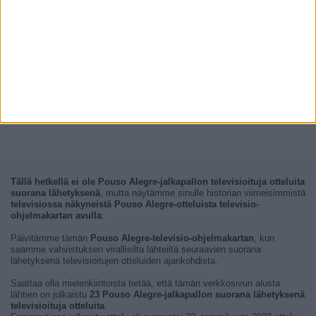
Tällä hetkellä ei ole Pouso Alegre-jalkapallon televisioituja otteluita
suorana lähetyksenä
, mutta näytämme sinulle historian viimeisimmistä
televisiossa näkyneistä Pouso Alegre-otteluista televisio-
ohjelmakartan avulla
.
Päivitämme tämän
Pouso Alegre-televisio-ohjelmakartan
, kun
saamme vahvistuksen virallisilta lähteiltä seuraavien suorana
lähetyksenä televisioitujen otteluiden ajankohdista.
Saattaa olla mielenkiintoista tietää, että tämän verkkosivun alusta
lähtien on julkaistu
23 Pouso Alegre-jalkapallon suorana lähetyksenä
televisioituja otteluita
.