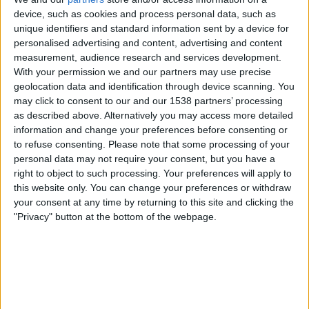
CONCACAF YouTube
device, such as cookies and process personal data, such as
unique identifiers and standard information sent by a device for
personalised advertising and content, advertising and content
Sunnuntai, 22.3.2026
measurement, audience research and services development.
18.00
CONCACAF Women's U17
With your permission we and our partners may use precise
geolocation data and identification through device scanning. You
Haiti
may click to consent to our and our 1538 partners’ processing
Bermuda
as described above. Alternatively you may access more detailed
information and change your preferences before consenting or
CONCACAF YouTube
to refuse consenting.
Please note that some processing of your
personal data may not require your consent, but you have a
Torstai, 19.3.2026
right to object to such processing. Your preferences will apply to
23.06
CONCACAF Women's U17
this website only. You can change your preferences or withdraw
your consent at any time by returning to this site and clicking the
Bermuda
"Privacy" button at the bottom of the webpage.
Puerto Rico 3x3
CONCACAF YouTube
Enemmän päiviä