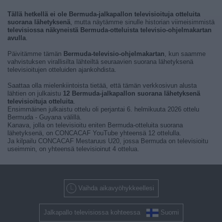
Tällä hetkellä ei ole Bermuda-jalkapallon televisioituja otteluita
suorana lähetyksenä
, mutta näytämme sinulle historian viimeisimmistä
televisiossa näkyneistä Bermuda-otteluista televisio-ohjelmakartan
avulla
.
Päivitämme tämän
Bermuda-televisio-ohjelmakartan
, kun saamme
vahvistuksen virallisilta lähteiltä seuraavien suorana lähetyksenä
televisioitujen otteluiden ajankohdista.
Saattaa olla mielenkiintoista tietää, että tämän verkkosivun alusta
lähtien on julkaistu
12 Bermuda-jalkapallon suorana lähetyksenä
televisioituja otteluita
.
Ensimmäinen julkaistu ottelu oli perjantai 6. helmikuuta 2026 ottelu
Bermuda - Guyana välillä.
Kanava, jolla on televisioitu eniten Bermuda-otteluita suorana
lähetyksenä, on CONCACAF YouTube yhteensä 12 ottelulla.
Ja kilpailu CONCACAF Mestaruus U20, jossa Bermuda on televisioitu
useimmin, on yhteensä televisioinut 4 ottelua.
Vaihda aikavyöhykkeellesi
Jalkapallo televisiossa kohteessa
Suomi