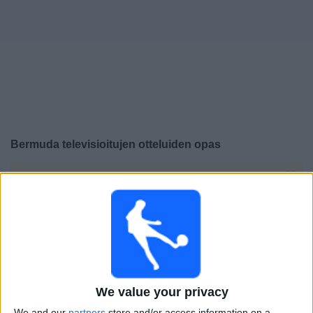
Widget
Bermuda
televisioitujen otteluiden opas
×
Bermuda:
Tällä hetkellä ei ole televisioituja pelejä. Voit
tarkistaa aiemmin televisioitujen otteluiden historian.
Sunnuntai, 19.4.2026
01.00
CONCACAF Women's Championship
Bermuda
We value your privacy
Grenada
We and our
partners
store and/or access information on a