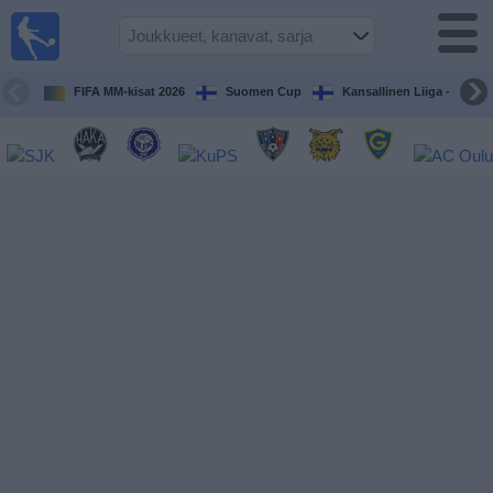
Jalkapallo
televisiossa
Televisioitujen
FIFA MM-kisat 2026
Suomen Cup
Kansallinen Liiga - Naiset
otteluiden opas
Tulevat
ottelut
Joukkueet
Sarjat
TV-
kanavat
Uutiset