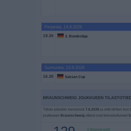
Widget
Perjantai, 14.8.2026
19.30
2. Bundesliga
Sunnuntai, 23.8.2026
16.30
Saksan Cup
BRAUNSCHWEIG JOUKKUEEN TILASTOTIED
Tähän päivään mennessä
7.8.2026
ja siitä lähtien kun 
joukkueen
Braunschweig
ottelut ovat televisioituneet
S
5 Ilmaiset pelit