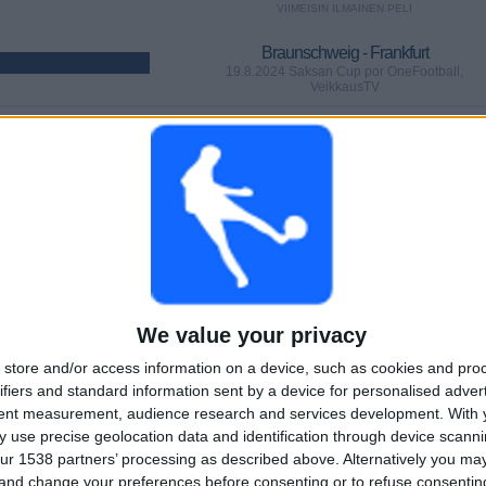
VIIMEISIN ILMAINEN PELI
Braunschweig - Frankfurt
19.8.2024 Saksan Cup por OneFootball,
VeikkausTV
PELIT
PÄIVÄT
YHTEENSÄ
 (81,4%)
69
717
12
PERÄKKÄISET
ILMAISETTOMIA
TV-KANAVAT
MAKSUPELIT
PELIÄ
We value your privacy
store and/or access information on a device, such as cookies and pro
YHTEENSÄ
MAKSIMI
YHTEENSÄ
ifiers and standard information sent by a device for personalised adver
2
8
31
tent measurement, audience research and services development.
With 
KILPAILUT
VS Greuther
VASTUSTAJAT
 use precise geolocation data and identification through device scanni
Fürth
ur 1538 partners’ processing as described above. Alternatively you m
 and change your preferences before consenting or to refuse consentin