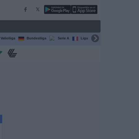
Valioliiga
Bundesliiga
Serie A
Ligue 1
Sarjat