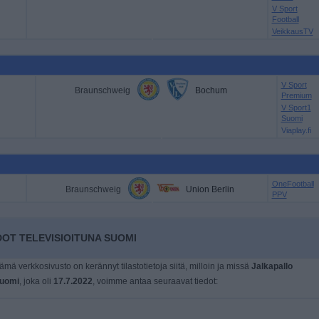
V Sport
Football
VeikkausTV
V Sport
Braunschweig
Bochum
Premium
V Sport1
Suomi
Viaplay.fi
OneFootball
Braunschweig
Union Berlin
PPV
OT TELEVISIOITUNA SUOMI
tämä verkkosivusto on kerännyt tilastotietoja siitä, milloin ja missä
Jalkapallo
uomi
, joka oli
17.7.2022
, voimme antaa seuraavat tiedot: