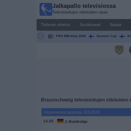
Jalkapallo televisiossa
Jalkapallo
Televisioitujen otteluiden opas
televisiossa
Televisioitujen
Tulevat ottelut
Joukkueet
Sarjat
otteluiden opas
FIFA MM-kisat 2026
Suomen Cup
Ka
Tulevat
ottelut
Joukkueet
Sarjat
TV-
Braunschweig
televisioitujen otteluiden
kanavat
Huomenna lauantai, 8.8.2026
Uutiset
14.00
2. Bundesliga