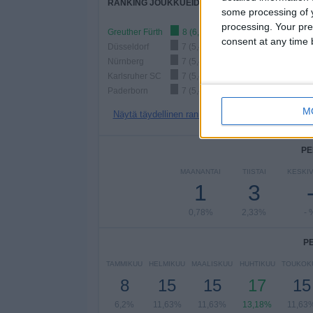
RANKING JOUKKUEIDEN MUKAAN
some processing of y
processing. Your pre
Greuther Fürth
8 (6,2%)
consent at any time b
Düsseldorf
7 (5,43%)
Nürnberg
7 (5,43%)
Karlsruher SC
7 (5,43%)
Paderborn
7 (5,43%)
M
Näytä täydellinen ranking
PE
MAANANTAI
TIISTAI
KESKIV
1
3
0,78%
2,33%
- 
P
TAMMIKUU
HELMIKUU
MAALISKUU
HUHTIKUU
TOUKOK
8
15
15
17
15
6,2%
11,63%
11,63%
13,18%
11,63