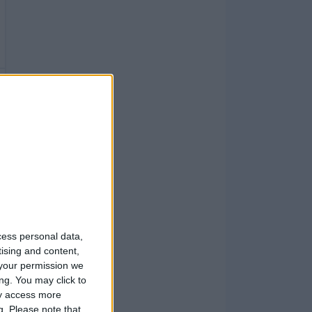
cess personal data,
tising and content,
your permission we
ng. You may click to
ay access more
g.
Please note that