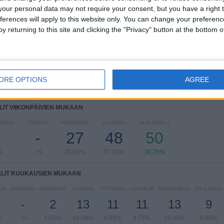
RANKING KILPAILUJEN MUKAAN
our personal data may not require your consent, but you have a right t
ferences will apply to this website only. You can change your preferen
2. Bundesliga
124 (96,12%)
y returning to this site and clicking the "Privacy" button at the bottom
Saksan Cup
5 (3,88%)
Näytä täydellinen ranking
ORE OPTIONS
AGREE
LIT VIIKONPÄIVIEN MUKAAN
IIKKO
TORSTAI
PERJANTAI
LAUANTAI
SUKUPUOLI
-
-
27
48
50
%
- %
20,93%
37,21%
38,76%
ELIT KUUKAUSIEN MUKAAN
UU
KESÄKUU
HEINÄKUU
ELOKUU
SYYSKUU
LOKAKUU
MARRASKUU
JOULUKUU
-
2
13
11
11
13
9
%
- %
1,55%
10,08%
8,53%
8,53%
10,08%
6,98%