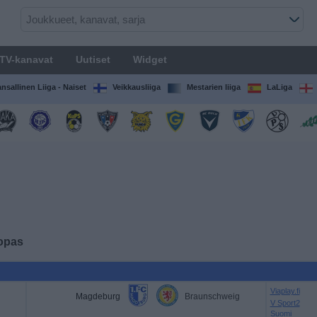
TV-kanavat
Uutiset
Widget
nsallinen Liiga - Naiset
Veikkausliiga
Mestarien liiga
LaLiga
 opas
Viaplay.fi
Magdeburg
Braunschweig
V Sport2
Suomi